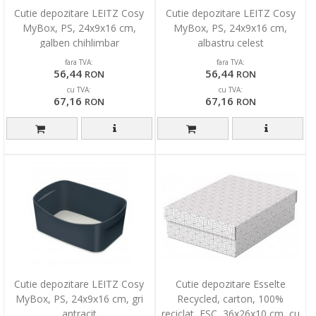
Cutie depozitare LEITZ Cosy
Cutie depozitare LEITZ Cosy
MyBox, PS, 24x9x16 cm,
MyBox, PS, 24x9x16 cm,
galben chihlimbar
albastru celest
fara TVA:
fara TVA:
56,44
56,44
RON
RON
cu TVA:
cu TVA:
67,16
67,16
RON
RON
Cutie depozitare LEITZ Cosy
Cutie depozitare Esselte
MyBox, PS, 24x9x16 cm, gri
Recycled, carton, 100%
antracit
reciclat, FSC, 36x26x10 cm, cu