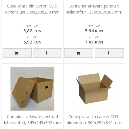
Cutie pliata din carton CO5,
Container arhivare pentru 5
dimensiuni 300x200x200 mm
bibliorafturi, 335x300x300 mm
fara TVA:
fara TVA:
5,82
5,94
RON
RON
cu TVA:
cu TVA:
6,92
7,07
RON
RON
Container arhivare pentru 4
Cutie pliata din carton CO3,
bibliorafturi, 345x245x302 mm
dimensiuni 300x290x340 mm