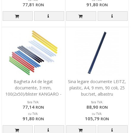
77,81
91,80
RON
RON
Bagheta A4 de legat
Sina legare documente LEITZ,
documente, 3 mm,
plastic, A4, 9 mm, 90 coli, 25
100(2x50)/blister KANGARO -
buc/set, albastru
transparent
fara TVA:
fara TVA:
77,14
88,90
RON
RON
cu TVA:
cu TVA:
91,80
105,79
RON
RON