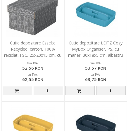
Cutie depozitare Esselte
Cutie depozitare LEITZ Cosy
Recycled, carton, 100%
MyBox Organiser, PS, cu
reciclat, FSC, 25x20x15 cm, cu
maner, 30x18x5 cm, albastru
capac, 3 buc/set, gri
celest
fara TVA:
fara TVA:
52,56
53,57
RON
RON
cu TVA:
cu TVA:
62,55
63,75
RON
RON