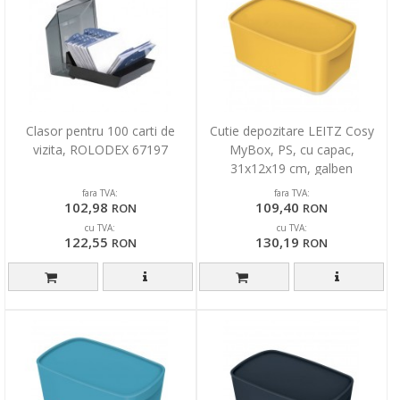
Clasor pentru 100 carti de
Cutie depozitare LEITZ Cosy
vizita, ROLODEX 67197
MyBox, PS, cu capac,
31x12x19 cm, galben
chihlimbar
fara TVA:
fara TVA:
102,98
109,40
RON
RON
cu TVA:
cu TVA:
122,55
130,19
RON
RON