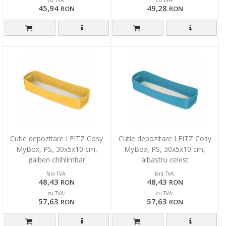
45,94
49,28
RON
RON
Cutie depozitare LEITZ Cosy
Cutie depozitare LEITZ Cosy
MyBox, PS, 30x5x10 cm,
MyBox, PS, 30x5x10 cm,
galben chihlimbar
albastru celest
fara TVA:
fara TVA:
48,43
48,43
RON
RON
cu TVA:
cu TVA:
57,63
57,63
RON
RON