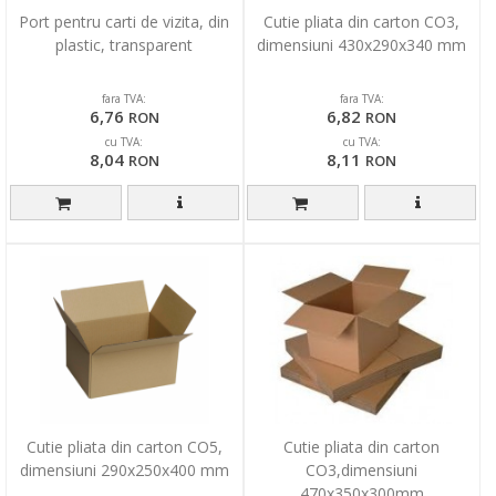
Port pentru carti de vizita, din
Cutie pliata din carton CO3,
plastic, transparent
dimensiuni 430x290x340 mm
fara TVA:
fara TVA:
6,76
6,82
RON
RON
cu TVA:
cu TVA:
8,04
8,11
RON
RON
Cutie pliata din carton CO5,
Cutie pliata din carton
dimensiuni 290x250x400 mm
CO3,dimensiuni
470x350x300mm