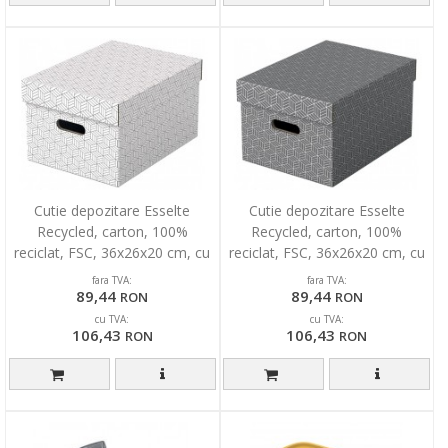
Cutie depozitare Esselte
Cutie depozitare Esselte
Recycled, carton, 100%
Recycled, carton, 100%
reciclat, FSC, 36x26x20 cm, cu
reciclat, FSC, 36x26x20 cm, cu
capac, 3 buc/set, alb
capac, 3 buc/set, gri
fara TVA:
fara TVA:
89,44
89,44
RON
RON
cu TVA:
cu TVA:
106,43
106,43
RON
RON