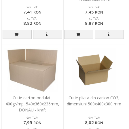
fara TVA:
fara TVA:
7,41
7,45
RON
RON
cu TVA:
cu TVA:
8,82
8,87
RON
RON
Cutie carton ondulat,
Cutie pliata din carton CO3,
400gr/mp, 540x360x236mm,
dimensiuni 500x400x300 mm
DONAU - kraft
fara TVA:
fara TVA:
7,95
8,02
RON
RON