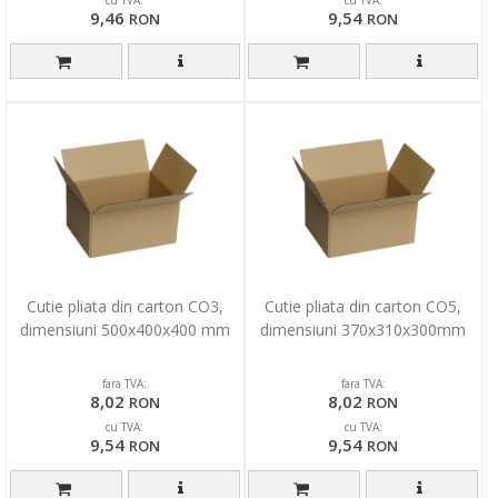
cu TVA:
cu TVA:
9,46
9,54
RON
RON
Cutie pliata din carton CO3,
Cutie pliata din carton CO5,
dimensiuni 500x400x400 mm
dimensiuni 370x310x300mm
fara TVA:
fara TVA:
8,02
8,02
RON
RON
cu TVA:
cu TVA:
9,54
9,54
RON
RON