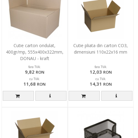
Cutie carton ondulat,
Cutie pliata din carton CO3,
400gr/mp, 555x400x322mm,
dimensiuni 110x22x16 mm
DONAU - kraft
fara TVA:
fara TVA:
9,82
12,03
RON
RON
cu TVA:
cu TVA:
11,68
14,31
RON
RON