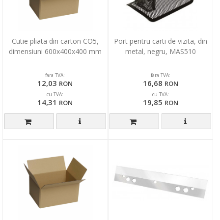
Cutie pliata din carton CO5,
Port pentru carti de vizita, din
dimensiuni 600x400x400 mm
metal, negru, MAS510
fara TVA:
fara TVA:
12,03
16,68
RON
RON
cu TVA:
cu TVA:
14,31
19,85
RON
RON