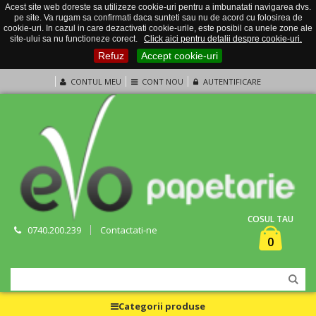
Acest site web doreste sa utilizeze cookie-uri pentru a imbunatati navigarea dvs.
pe site. Va rugam sa confirmati daca sunteti sau nu de acord cu folosirea de
cookie-uri. In cazul in care dezactivati cookie-urile, este posibil ca unele zone ale
site-ului sa nu functioneze corect.
Click aici pentru detalii despre cookie-uri.
Refuz
Accept cookie-uri
CONTUL MEU
CONT NOU
AUTENTIFICARE
COSUL TAU
0740.200.239
Contactati-ne
0
Categorii produse