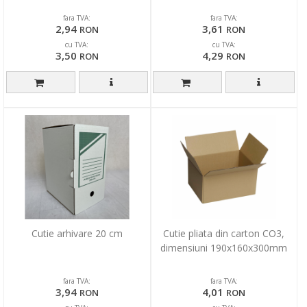
fara TVA:
fara TVA:
2,94
3,61
RON
RON
cu TVA:
cu TVA:
3,50
4,29
RON
RON
Cutie arhivare 20 cm
Cutie pliata din carton CO3,
dimensiuni 190x160x300mm
fara TVA:
fara TVA:
3,94
4,01
RON
RON