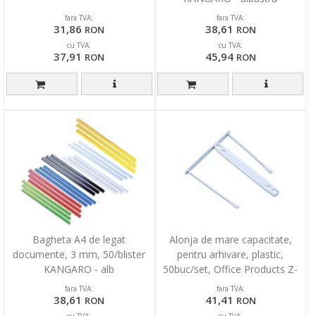
fara TVA:
fara TVA:
31,86
38,61
RON
RON
cu TVA:
cu TVA:
37,91
45,94
RON
RON
Bagheta A4 de legat
Alonja de mare capacitate,
documente, 3 mm, 50/blister
pentru arhivare, plastic,
KANGARO - alb
50buc/set, Office Products Z-
Clip - alba
fara TVA:
fara TVA:
38,61
41,41
RON
RON
cu TVA:
cu TVA: