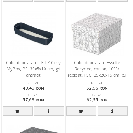
Cutie depozitare LEITZ Cosy
Cutie depozitare Esselte
MyBox, PS, 30x5x10 cm, gri
Recycled, carton, 100%
antracit
reciclat, FSC, 25x20x15 cm, cu
capac, 3 buc/set, alb
fara TVA:
fara TVA:
48,43
52,56
RON
RON
cu TVA:
cu TVA:
57,63
62,55
RON
RON