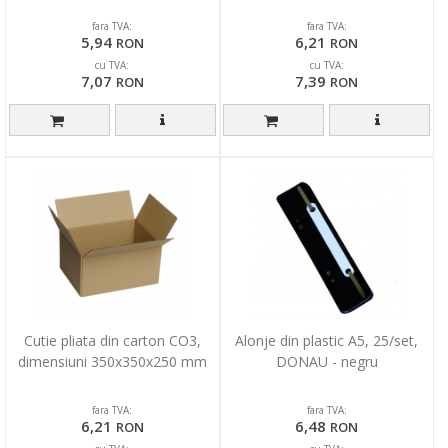
fara TVA:
fara TVA:
5,94
6,21
RON
RON
cu TVA:
cu TVA:
7,07
7,39
RON
RON
Cutie pliata din carton CO3,
Alonje din plastic A5, 25/set,
dimensiuni 350x350x250 mm
DONAU - negru
fara TVA:
fara TVA:
6,21
6,48
RON
RON