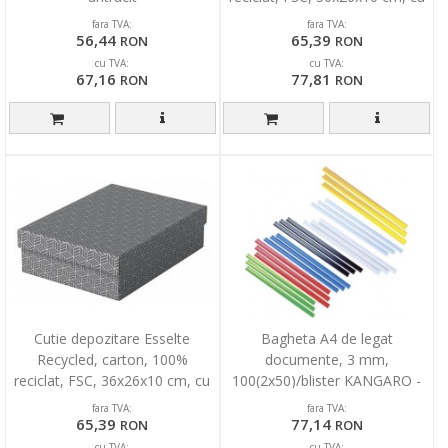
capac, 3 buc/set, alb
fara TVA:
fara TVA:
56,44
65,39
RON
RON
cu TVA:
cu TVA:
67,16
77,81
RON
RON
Cutie depozitare Esselte
Bagheta A4 de legat
Recycled, carton, 100%
documente, 3 mm,
reciclat, FSC, 36x26x10 cm, cu
100(2x50)/blister KANGARO -
capac, 3 buc/set, gri
rosu
fara TVA:
fara TVA:
65,39
77,14
RON
RON
cu TVA:
cu TVA: