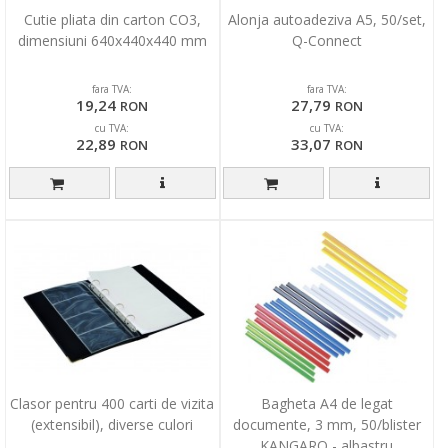
Cutie pliata din carton CO3,
Alonja autoadeziva A5, 50/set,
dimensiuni 640x440x440 mm
Q-Connect
fara TVA:
fara TVA:
19,24
27,79
RON
RON
cu TVA:
cu TVA:
22,89
33,07
RON
RON
Clasor pentru 400 carti de vizita
Bagheta A4 de legat
(extensibil), diverse culori
documente, 3 mm, 50/blister
KANGARO - albastru