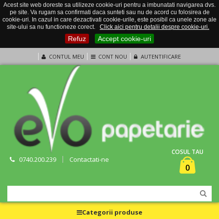
Acest site web doreste sa utilizeze cookie-uri pentru a imbunatati navigarea dvs.
pe site. Va rugam sa confirmati daca sunteti sau nu de acord cu folosirea de
cookie-uri. In cazul in care dezactivati cookie-urile, este posibil ca unele zone ale
site-ului sa nu functioneze corect.
Click aici pentru detalii despre cookie-uri.
Refuz
Accept cookie-uri
CONTUL MEU
CONT NOU
AUTENTIFICARE
COSUL TAU
0740.200.239
Contactati-ne
0
Categorii produse