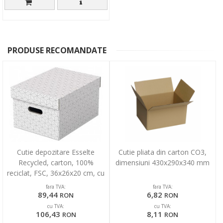
PRODUSE RECOMANDATE
Cutie depozitare Esselte
Cutie pliata din carton CO3,
Recycled, carton, 100%
dimensiuni 430x290x340 mm
reciclat, FSC, 36x26x20 cm, cu
capac, 3 buc/set, alb
fara TVA:
fara TVA:
89,44
6,82
RON
RON
cu TVA:
cu TVA:
106,43
8,11
RON
RON