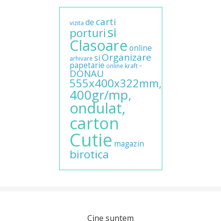
carti
de
vizita
si
porturi
Clasoare
online
Organizare
si
arhivare
papetarie
-
online
kraft
DONAU
555x400x322mm,
400gr/mp,
ondulat,
carton
Cutie
magazin
birotica
Cine suntem