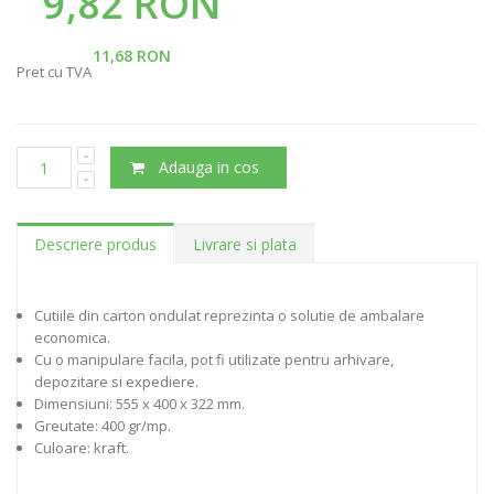
9,82 RON
11,68 RON
Pret cu TVA
Adauga in cos
Descriere produs
Livrare si plata
Cutiile din carton ondulat reprezinta o solutie de ambalare
economica.
Cu o manipulare facila, pot fi utilizate pentru arhivare,
depozitare si expediere.
Dimensiuni: 555 x 400 x 322 mm.
Greutate: 400 gr/mp.
Culoare: kraft.