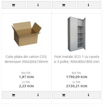
Cutie pliata din carton CO3,
Fiset metalic ECO 1 cu caseta
dimensiuni 300x200x130mm
si 3 polite, 900x400x1800 mm
fara TVA:
fara TVA:
1,87
1790,09
RON
RON
cu TVA:
cu TVA:
2,23
2130,21
RON
RON