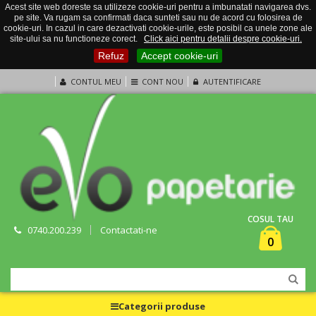
Acest site web doreste sa utilizeze cookie-uri pentru a imbunatati navigarea dvs.
pe site. Va rugam sa confirmati daca sunteti sau nu de acord cu folosirea de
cookie-uri. In cazul in care dezactivati cookie-urile, este posibil ca unele zone ale
site-ului sa nu functioneze corect.
Click aici pentru detalii despre cookie-uri.
Refuz
Accept cookie-uri
CONTUL MEU
CONT NOU
AUTENTIFICARE
COSUL TAU
0740.200.239
Contactati-ne
0
Categorii produse