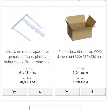
Alonja de mare capacitate,
Cutie pliata din carton CO3,
pentru arhivare, plastic,
dimensiuni 320x230x250 mm
50buc/set, Office Products Z-
Clip - alba
fara TVA:
fara TVA:
41,41
5,21
RON
RON
cu TVA:
cu TVA:
49,28
6,20
RON
RON