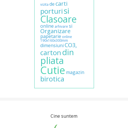
carti
de
vizita
si
porturi
Clasoare
online
si
arhivare
Organizare
papetarie
online
190x160x300mm
CO3,
dimensiuni
din
carton
pliata
Cutie
magazin
birotica
Cine suntem