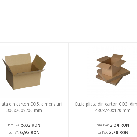
liata din carton CO5, dimensiuni
Cutie pliata din carton CO3, di
300x200x200 mm
480x240x120 mm
5,82
2,34
RON
RON
fara TVA:
fara TVA:
6,92
2,78
RON
RON
cu TVA:
cu TVA: