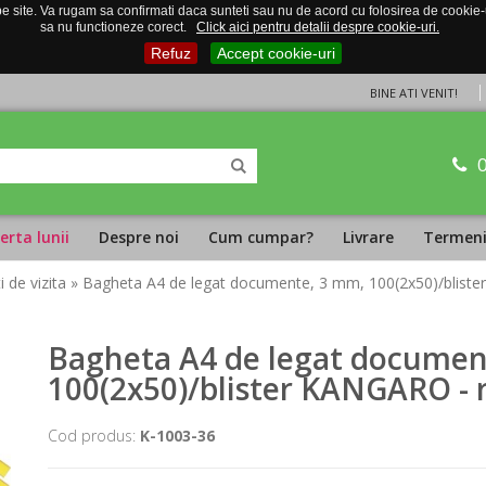
 site. Va rugam sa confirmati daca sunteti sau nu de acord cu folosirea de cookie-uri
sa nu functioneze corect.
Click aici pentru detalii despre cookie-uri.
Refuz
Accept cookie-uri
BINE ATI VENIT!
erta lunii
Despre noi
Cum cumpar?
Livrare
Termeni 
i de vizita
» Bagheta A4 de legat documente, 3 mm, 100(2x50)/blist
Bagheta A4 de legat documen
100(2x50)/blister KANGARO - 
Cod produs:
K-1003-36