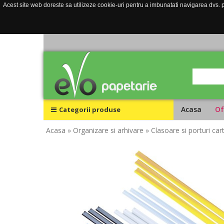
Acest site web doreste sa utilizeze cookie-uri pentru a imbunatati navigarea dvs. pe
Acasa
Of
Categorii produse
Acasa
» Organizare si arhivare
» Clasoare si porturi cart