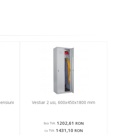
mensiuni
Vestiar 2 usi, 600x450x1800 mm
1202,61
RON
fara TVA:
1431,10
RON
cu TVA: