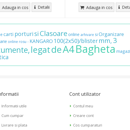
Detalii
Deta
Adauga in cos
Adauga in cos
Clasoare
si
porturi
carti
Organizare
de
online
si
arhivare
3
mm,
100(2x50)/blister
KANGARO
arie
-
online
rosu
Bagheta
A4
de
legat
cumente,
magaz
tica
nformatii
Cont utilizator
Informatii utile
Contul meu
Cum cumpar
Creare cont
Livrare si plata
Cos cumparaturi