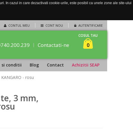
. In cazul in care dezactivati cookie-urile, este posibil ca unele zone ale site-ului
CONTUL MEU
CONT NOU
AUTENTIFICARE
COSUL TAU
0740.200.239
Contactati-ne
0
si conditii
Blog
Contact
Achizitii SEAP
er KANGARO - rosu
te, 3 mm,
rosu