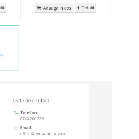
lii
Detalii
Adauga in cos
in
Date de contact
Telefon:
0740.200.239
Email:
office@evopapetarie.ro