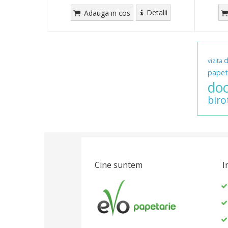
Detalii
Adauga in cos
vizita
papet
do
biro
Cine suntem
I