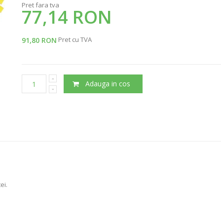
Pret fara tva
77,14 RON
Pret cu TVA
91,80 RON
Adauga in cos
ei.