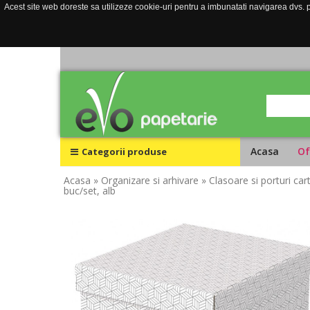
Acest site web doreste sa utilizeze cookie-uri pentru a imbunatati navigarea dvs. pe
Acasa
Of
Categorii produse
Acasa
» Organizare si arhivare
» Clasoare si porturi cart
buc/set, alb