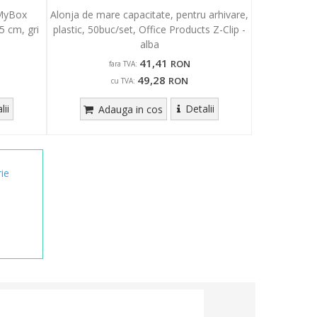
 MyBox
Alonja de mare capacitate, pentru arhivare,
5 cm, gri
plastic, 50buc/set, Office Products Z-Clip -
alba
41,41
RON
fara TVA:
49,28
RON
cu TVA:
lii
Detalii
Adauga in cos
ie