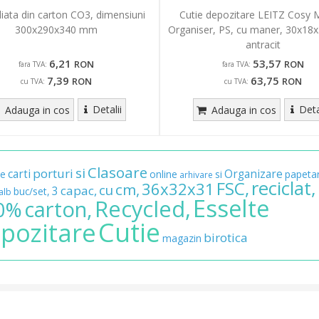
liata din carton CO3, dimensiuni
Cutie depozitare LEITZ Cosy
300x290x340 mm
Organiser, PS, cu maner, 30x18x
antracit
6,21
53,57
RON
RON
fara TVA:
fara TVA:
7,39
63,75
RON
RON
cu TVA:
cu TVA:
Detalii
Deta
Adauga in cos
Adauga in cos
Clasoare
si
porturi
carti
Organizare
e
online
si
papetar
arhivare
reciclat,
FSC,
36x32x31
cm,
cu
capac,
3
buc/set,
alb
Esselte
Recycled,
carton,
0%
Cutie
pozitare
birotica
magazin