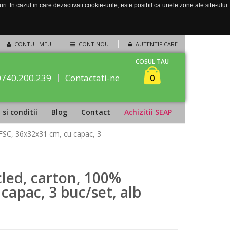
. In cazul in care dezactivati cookie-urile, este posibil ca unele zone ale site-ului
CONTUL MEU
CONT NOU
AUTENTIFICARE
COSUL TAU
0740.200.239
Contactati-ne
0
si conditii
Blog
Contact
Achizitii SEAP
, FSC, 36x32x31 cm, cu capac, 3
cled, carton, 100%
 capac, 3 buc/set, alb