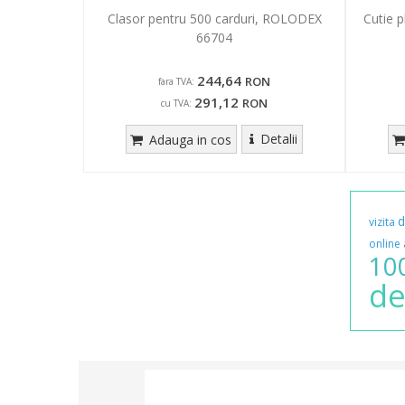
Clasor pentru 500 carduri, ROLODEX
Cutie p
66704
244,64
RON
fara TVA:
291,12
RON
cu TVA:
Detalii
Adauga in cos
d
vizita
online
10
de