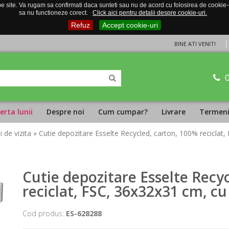
 site. Va rugam sa confirmati daca sunteti sau nu de acord cu folosirea de cookie-uri
sa nu functioneze corect.
Click aici pentru detalii despre cookie-uri.
Refuz
Accept cookie-uri
BINE ATI VENIT!
erta lunii
Despre noi
Cum cumpar?
Livrare
Termeni 
i de vizita
» Cutie depozitare Esselte Recycled, carton, 100% reciclat
Cutie depozitare Esselte Recy
reciclat, FSC, 36x32x31 cm, cu
Cod produs:
ES-628288