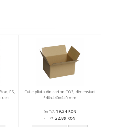
Box, PS,
Cutie pliata din carton CO3, dimensiuni
tracit
640x440x440 mm
19,24
RON
fara TVA:
22,89
RON
cu TVA: