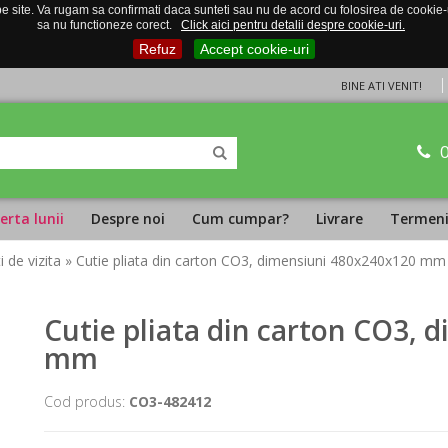
 site. Va rugam sa confirmati daca sunteti sau nu de acord cu folosirea de cookie-uri
sa nu functioneze corect.
Click aici pentru detalii despre cookie-uri.
Refuz
Accept cookie-uri
BINE ATI VENIT!
erta lunii
Despre noi
Cum cumpar?
Livrare
Termeni 
i de vizita
» Cutie pliata din carton CO3, dimensiuni 480x240x120 mm
Cutie pliata din carton CO3,
mm
Cod produs:
CO3-482412