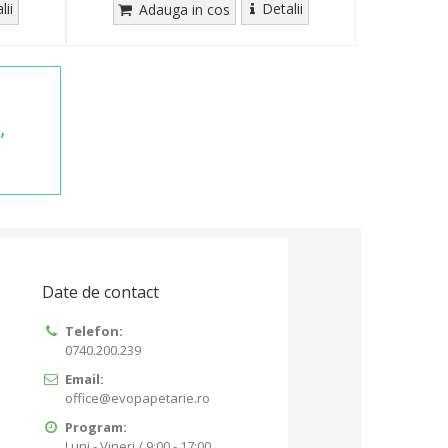
lii
Detalii
Adauga in cos
,
Date de contact
Telefon:
0740.200.239
Email:
office@evopapetarie.ro
Program:
Luni - Vineri / 9:00 - 17:00