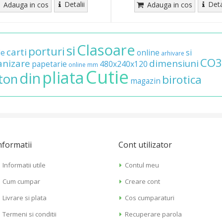
Detalii
Deta
Adauga in cos
Adauga in cos
Clasoare
si
porturi
carti
de
online
si
arhivare
CO3
anizare
dimensiuni
papetarie
480x240x120
online
mm
Cutie
pliata
din
ton
birotica
magazin
nformatii
Cont utilizator
Informatii utile
Contul meu
Cum cumpar
Creare cont
Livrare si plata
Cos cumparaturi
Termeni si conditii
Recuperare parola