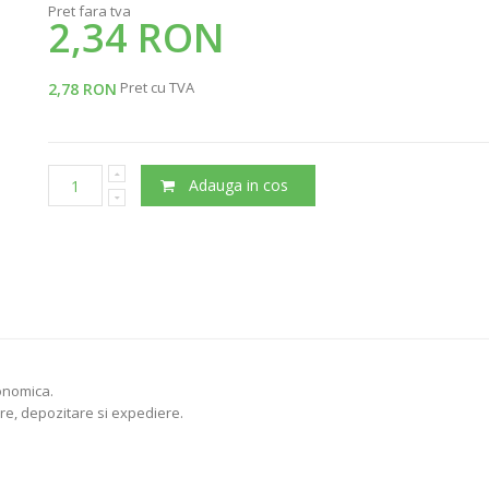
Pret fara tva
2,34 RON
Pret cu TVA
2,78 RON
Adauga in cos
conomica.
are, depozitare si expediere.