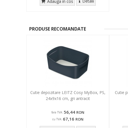
Detalii
Adauga in cos
PRODUSE RECOMANDATE
Cutie depozitare LEITZ Cosy MyBox, PS,
Cutie p
24x9x16 cm, gri antracit
56,44
RON
fara TVA:
67,16
RON
cu TVA: