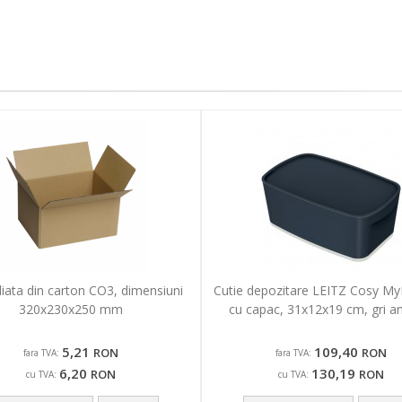
liata din carton CO3, dimensiuni
Cutie depozitare LEITZ Cosy My
320x230x250 mm
cu capac, 31x12x19 cm, gri an
5,21
109,40
RON
RON
fara TVA:
fara TVA:
6,20
130,19
RON
RON
cu TVA:
cu TVA: