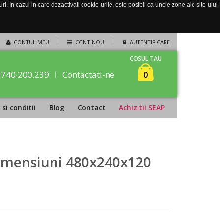
. In cazul in care dezactivati cookie-urile, este posibil ca unele zone ale site-ului
CONTUL MEU
CONT NOU
AUTENTIFICARE
COSUL TAU
0740.200.239
Contactati-ne
0
si conditii
Blog
Contact
Achizitii SEAP
 dimensiuni 480x240x120