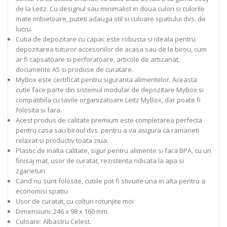
de la Leitz. Cu designul sau minimalist in doua culori si culorile
mate imbietoare, puteti adauga stil si culoare spatiului dvs. de
lucru.
Cutia de depozitare cu capac este robusta si ideala pentru
depozitarea tuturor accesoriilor de acasa sau de la birou, cum
ar fi capsatoare si perforatoare, articole de artizanat,
documente A5 si produse de curatare.
MyBox este certificat pentru siguranta alimentelor. Aceasta
cutie face parte din sistemul modular de depozitare MyBox si
compatibila cu tavile organizatoare Leitz MyBox, dar poate fi
folosita si fara.
Acest produs de calitate premium este completarea perfecta
pentru casa sau biroul dvs. pentru a va asigura ca ramaneti
relaxat si productiv toata ziua.
Plastic de inalta calitate, sigur pentru alimente si fara BPA, cu un
finisaj mat, usor de curatat, rezistenta ridicata la apa si
zgarieturi
Cand nu sunt folosite, cutiile pot fi stivuite una in alta pentru a
economisi spatiu
Usor de curatat, cu colturi rotunjite moi
Dimensiuni: 246 x 98 x 160 mm.
Culoare: Albastru Celest.