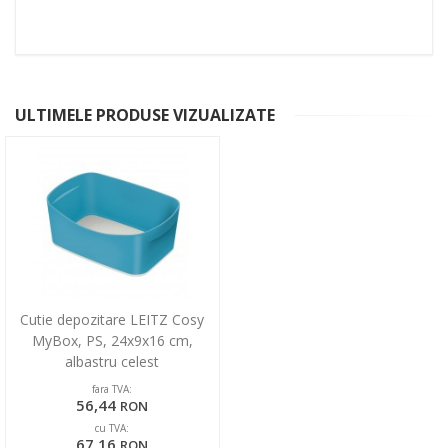
ULTIMELE PRODUSE VIZUALIZATE
Cutie depozitare LEITZ Cosy
MyBox, PS, 24x9x16 cm,
albastru celest
fara TVA:
56,44
RON
cu TVA:
67,16
RON