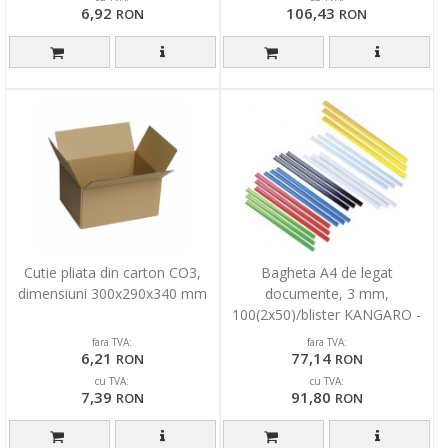
6,92
106,43
RON
RON
Cutie pliata din carton CO3,
Bagheta A4 de legat
dimensiuni 300x290x340 mm
documente, 3 mm,
100(2x50)/blister KANGARO -
rosu
fara TVA:
fara TVA:
6,21
77,14
RON
RON
cu TVA:
cu TVA:
7,39
91,80
RON
RON