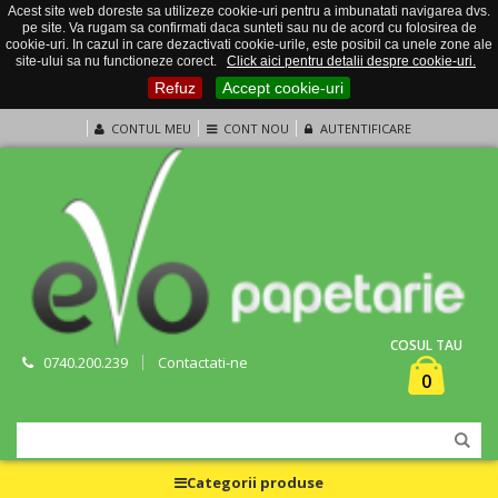
Acest site web doreste sa utilizeze cookie-uri pentru a imbunatati navigarea dvs.
pe site. Va rugam sa confirmati daca sunteti sau nu de acord cu folosirea de
cookie-uri. In cazul in care dezactivati cookie-urile, este posibil ca unele zone ale
site-ului sa nu functioneze corect.
Click aici pentru detalii despre cookie-uri.
Refuz
Accept cookie-uri
CONTUL MEU
CONT NOU
AUTENTIFICARE
COSUL TAU
0740.200.239
Contactati-ne
0
Categorii produse