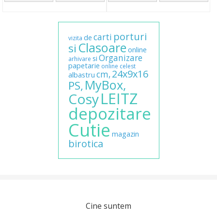
porturi
carti
de
vizita
Clasoare
si
online
Organizare
si
arhivare
papetarie
online
celest
24x9x16
cm,
albastru
MyBox,
PS,
LEITZ
Cosy
depozitare
Cutie
magazin
birotica
Cine suntem