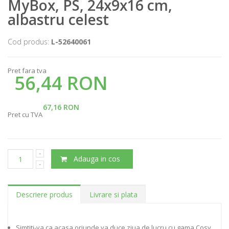
MyBox, PS, 24x9x16 cm,
albastru celest
Cod produs:
L-52640061
Pret fara tva
56,44 RON
67,16 RON
Pret cu TVA
Adauga in cos
Descriere produs
Livrare si plata
Simtiti-va ca acasa oriunde va duce ziua de lucru cu gama Cosy