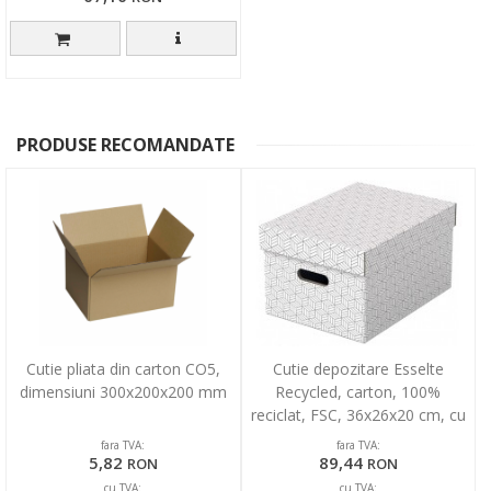
PRODUSE RECOMANDATE
Cutie pliata din carton CO5,
Cutie depozitare Esselte
dimensiuni 300x200x200 mm
Recycled, carton, 100%
reciclat, FSC, 36x26x20 cm, cu
capac, 3 buc/set, alb
fara TVA:
fara TVA:
5,82
89,44
RON
RON
cu TVA:
cu TVA: