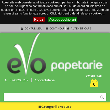
Acest site web doreste sa utilizeze cookie-uri pentru a imbunatati navigarea dvs.
pe site. Va rugam sa confirmati daca sunteti sau nu de acord cu folosirea de
cookie-uri. In cazul in care dezactivati cookie-urile, este posibil ca unele zone ale
site-ului sa nu functioneze corect.
Click aici pentru detalii despre cookie-uri.
Refuz
Accept cookie-uri
CONTUL MEU
CONT NOU
AUTENTIFICARE
COSUL TAU
0740.200.239
Contactati-ne
0
Categorii produse