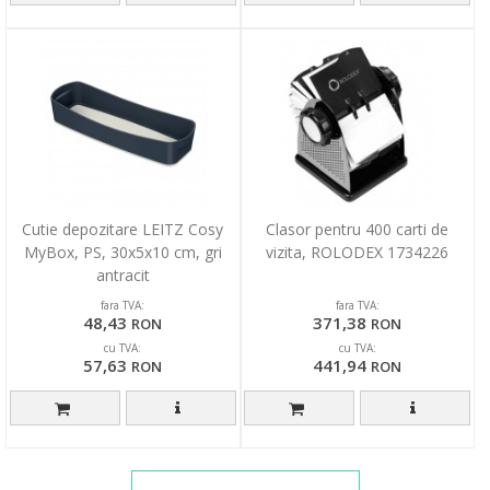
Cutie depozitare LEITZ Cosy
Clasor pentru 400 carti de
MyBox, PS, 30x5x10 cm, gri
vizita, ROLODEX 1734226
antracit
fara TVA:
fara TVA:
48,43
371,38
RON
RON
cu TVA:
cu TVA:
57,63
441,94
RON
RON