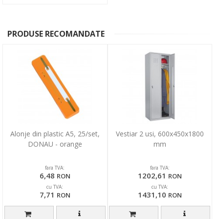
PRODUSE RECOMANDATE
Alonje din plastic A5, 25/set,
Vestiar 2 usi, 600x450x1800
DONAU - orange
mm
fara TVA:
fara TVA:
6,48
1202,61
RON
RON
cu TVA:
cu TVA:
7,71
1431,10
RON
RON