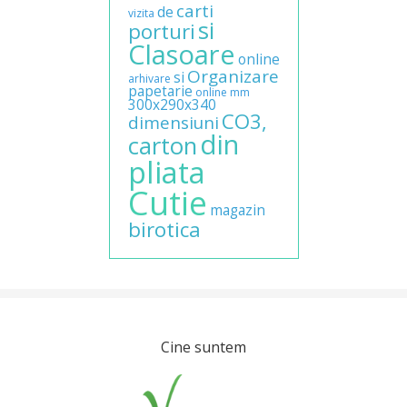
carti
de
vizita
si
porturi
Clasoare
online
Organizare
si
arhivare
papetarie
online
mm
300x290x340
CO3,
dimensiuni
din
carton
pliata
Cutie
magazin
birotica
Cine suntem