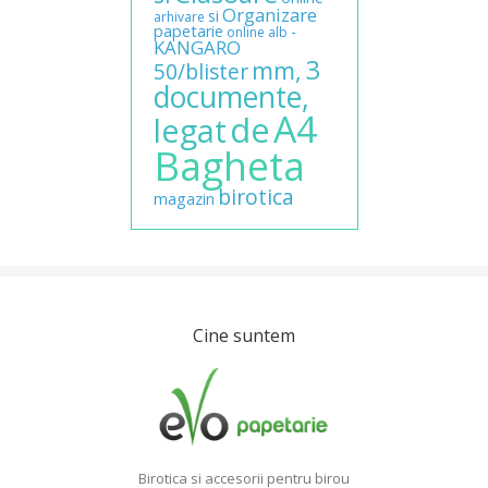
Organizare
si
arhivare
papetarie
-
online
alb
KANGARO
3
mm,
50/blister
documente,
A4
de
legat
Bagheta
birotica
magazin
Cine suntem
Birotica si accesorii pentru birou