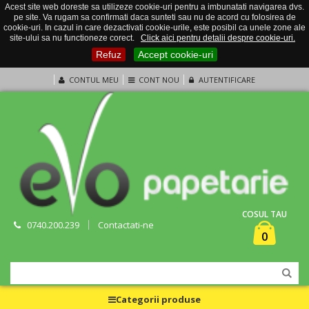
Acest site web doreste sa utilizeze cookie-uri pentru a imbunatati navigarea dvs.
pe site. Va rugam sa confirmati daca sunteti sau nu de acord cu folosirea de
cookie-uri. In cazul in care dezactivati cookie-urile, este posibil ca unele zone ale
site-ului sa nu functioneze corect.
Click aici pentru detalii despre cookie-uri.
Refuz
Accept cookie-uri
CONTUL MEU
CONT NOU
AUTENTIFICARE
COSUL TAU
0740.200.239
Contactati-ne
0
Categorii produse