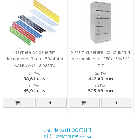
Bagheta A4 de legat
Sistem cusetare 1x5 pt lucruri
documente, 3 mm, 50/blister
personale mici, 250x160x540
KANGARO - albastru
mm
fara TVA:
fara TVA:
38,61
442,00
RON
RON
cu TVA:
cu TVA:
45,94
525,98
RON
RON
porturi
carti
de
vizita
Clasoare
si
online