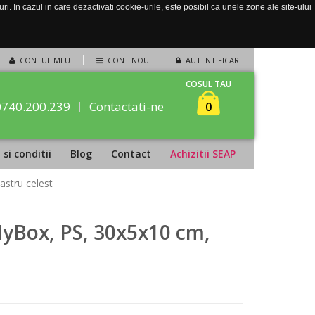
. In cazul in care dezactivati cookie-urile, este posibil ca unele zone ale site-ului
CONTUL MEU
CONT NOU
AUTENTIFICARE
COSUL TAU
0740.200.239
Contactati-ne
0
si conditii
Blog
Contact
Achizitii SEAP
astru celest
MyBox, PS, 30x5x10 cm,