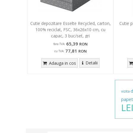
Cutie depozitare Esselte Recycled, carton,
Cutie p
100% reciclat, FSC, 36x26x10 cm, cu
capac, 3 buc/set, gri
65,39
RON
fara TVA:
77,81
RON
cu TVA:
Detalii
Adauga in cos
vizita
papet
LE