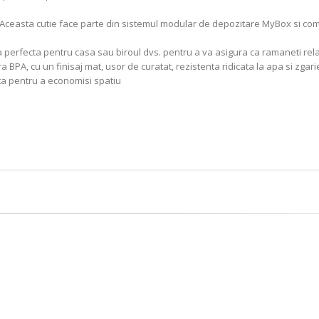
 Aceasta cutie face parte din sistemul modular de depozitare MyBox si com
erfecta pentru casa sau biroul dvs. pentru a va asigura ca ramaneti relax
ra BPA, cu un finisaj mat, usor de curatat, rezistenta ridicata la apa si zgari
alta pentru a economisi spatiu