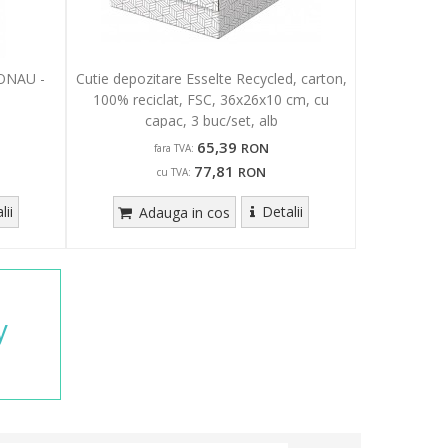
DONAU -
Cutie depozitare Esselte Recycled, carton,
100% reciclat, FSC, 36x26x10 cm, cu
capac, 3 buc/set, alb
65,39
RON
fara TVA:
77,81
RON
cu TVA:
lii
Detalii
Adauga in cos
y