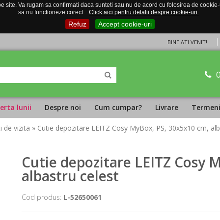
 site. Va rugam sa confirmati daca sunteti sau nu de acord cu folosirea de cookie-uri
sa nu functioneze corect.
Click aici pentru detalii despre cookie-uri.
Refuz
Accept cookie-uri
BINE ATI VENIT!
erta lunii
Despre noi
Cum cumpar?
Livrare
Termeni 
i de vizita
» Cutie depozitare LEITZ Cosy MyBox, PS, 30x5x10 cm, alb
Cutie depozitare LEITZ Cosy 
albastru celest
Cod produs:
L-52650061