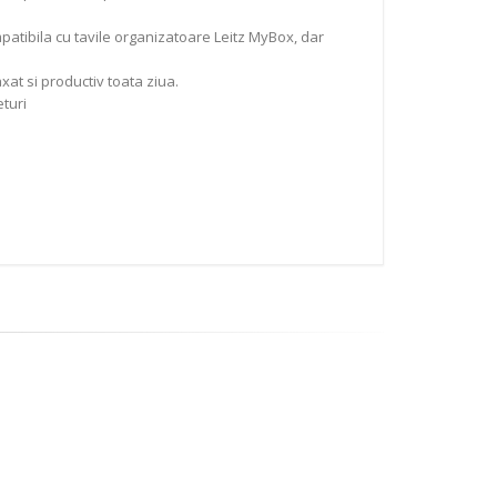
patibila cu tavile organizatoare Leitz MyBox, dar
at si productiv toata ziua.
eturi