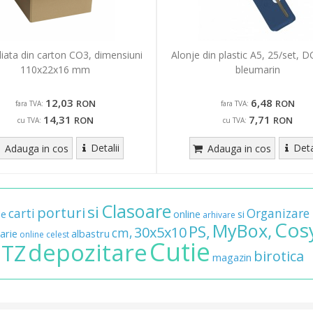
liata din carton CO3, dimensiuni
Alonje din plastic A5, 25/set, 
110x22x16 mm
bleumarin
12,03
6,48
RON
RON
fara TVA:
fara TVA:
14,31
7,71
RON
RON
cu TVA:
cu TVA:
Detalii
Deta
Adauga in cos
Adauga in cos
Clasoare
si
porturi
carti
Organizare
de
online
si
arhivare
Cos
MyBox,
PS,
30x5x10
cm,
arie
albastru
online
celest
Cutie
depozitare
ITZ
birotica
magazin