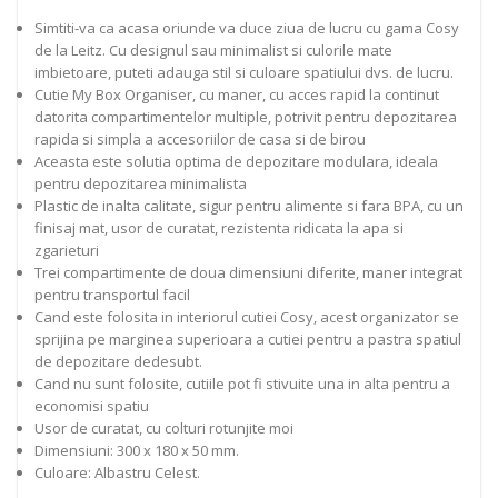
Simtiti-va ca acasa oriunde va duce ziua de lucru cu gama Cosy
de la Leitz. Cu designul sau minimalist si culorile mate
imbietoare, puteti adauga stil si culoare spatiului dvs. de lucru.
Cutie My Box Organiser, cu maner, cu acces rapid la continut
datorita compartimentelor multiple, potrivit pentru depozitarea
rapida si simpla a accesoriilor de casa si de birou
Aceasta este solutia optima de depozitare modulara, ideala
pentru depozitarea minimalista
Plastic de inalta calitate, sigur pentru alimente si fara BPA, cu un
finisaj mat, usor de curatat, rezistenta ridicata la apa si
zgarieturi
Trei compartimente de doua dimensiuni diferite, maner integrat
pentru transportul facil
Cand este folosita in interiorul cutiei Cosy, acest organizator se
sprijina pe marginea superioara a cutiei pentru a pastra spatiul
de depozitare dedesubt.
Cand nu sunt folosite, cutiile pot fi stivuite una in alta pentru a
economisi spatiu
Usor de curatat, cu colturi rotunjite moi
Dimensiuni: 300 x 180 x 50 mm.
Culoare: Albastru Celest.