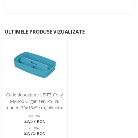
ULTIMELE PRODUSE VIZUALIZATE
Cutie depozitare LEITZ Cosy
MyBox Organiser, PS, cu
maner, 30x18x5 cm, albastru
celest
fara TVA:
53,57
RON
cu TVA:
63,75
RON