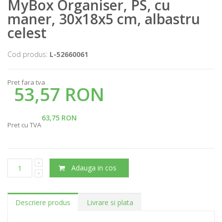
MyBox Organiser, PS, cu
maner, 30x18x5 cm, albastru
celest
Cod produs:
L-52660061
Pret fara tva
53,57 RON
63,75 RON
Pret cu TVA
Adauga in cos
Descriere produs
Livrare si plata