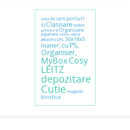
porturi
carti
de
vizita
Clasoare
si
online
Organizare
si
arhivare
papetarie
online
celest
30x18x5
cm,
albastru
PS,
cu
maner,
Organiser,
Cosy
MyBox
LEITZ
depozitare
Cutie
magazin
birotica