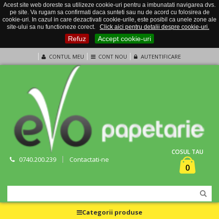
Acest site web doreste sa utilizeze cookie-uri pentru a imbunatati navigarea dvs.
pe site. Va rugam sa confirmati daca sunteti sau nu de acord cu folosirea de
cookie-uri. In cazul in care dezactivati cookie-urile, este posibil ca unele zone ale
site-ului sa nu functioneze corect.
Click aici pentru detalii despre cookie-uri.
Refuz
Accept cookie-uri
CONTUL MEU
CONT NOU
AUTENTIFICARE
COSUL TAU
0740.200.239
Contactati-ne
0
Categorii produse