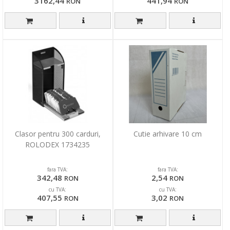
3162,44
441,94
RON
RON
Clasor pentru 300 carduri,
Cutie arhivare 10 cm
ROLODEX 1734235
fara TVA:
fara TVA:
342,48
2,54
RON
RON
cu TVA:
cu TVA:
407,55
3,02
RON
RON