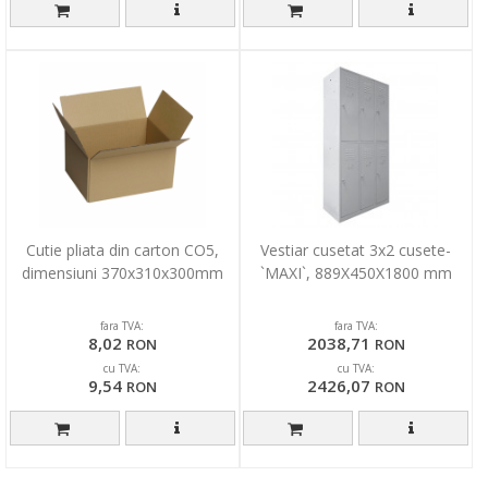
Cutie pliata din carton CO5,
Vestiar cusetat 3x2 cusete-
dimensiuni 370x310x300mm
`MAXI`, 889X450X1800 mm
fara TVA:
fara TVA:
8,02
2038,71
RON
RON
cu TVA:
cu TVA:
9,54
2426,07
RON
RON