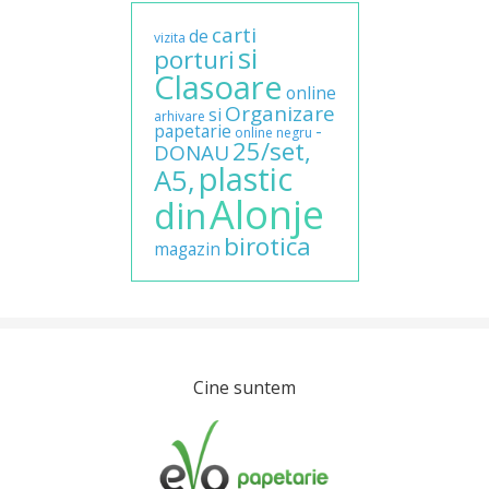
carti
de
vizita
si
porturi
Clasoare
online
Organizare
si
arhivare
papetarie
-
online
negru
25/set,
DONAU
plastic
A5,
Alonje
din
birotica
magazin
Cine suntem