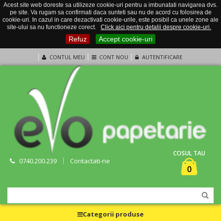
Acest site web doreste sa utilizeze cookie-uri pentru a imbunatati navigarea dvs.
pe site. Va rugam sa confirmati daca sunteti sau nu de acord cu folosirea de
cookie-uri. In cazul in care dezactivati cookie-urile, este posibil ca unele zone ale
site-ului sa nu functioneze corect.
Click aici pentru detalii despre cookie-uri.
Refuz
Accept cookie-uri
CONTUL MEU
CONT NOU
AUTENTIFICARE
COSUL TAU
0740.200.239
Contactati-ne
0
Categorii produse