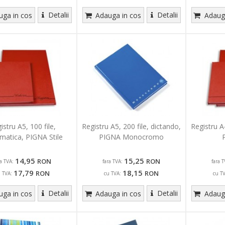
Detalii
Detalii
ga in cos
Adauga in cos
Adauga
istru A5, 100 file,
Registru A5, 200 file, dictando,
Registru A4
atica, PIGNA Stile
PIGNA Monocromo
14,95
15,25
RON
RON
ra TVA:
fara TVA:
fara T
17,79
18,15
RON
RON
u TVA:
cu TVA:
cu T
Detalii
Detalii
ga in cos
Adauga in cos
Adauga