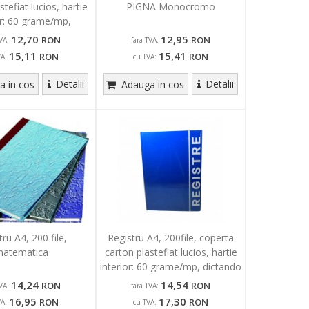
stefiat lucios, hartie
PIGNA Monocromo
or: 60 grame/mp,
dictando...
12,70
12,95
RON
RON
VA:
fara TVA:
15,11
15,41
RON
RON
VA:
cu TVA:
Detalii
Detalii
 in cos
Adauga in cos
tru A4, 200 file,
Registru A4, 200file, coperta
atematica
carton plastefiat lucios, hartie
interior: 60 grame/mp, dictando
si...
14,24
14,54
RON
RON
VA:
fara TVA:
16,95
17,30
RON
RON
VA:
cu TVA: