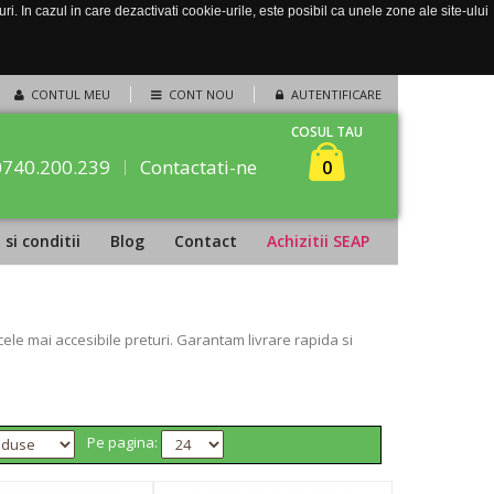
. In cazul in care dezactivati cookie-urile, este posibil ca unele zone ale site-ului
CONTUL MEU
CONT NOU
AUTENTIFICARE
COSUL TAU
0740.200.239
Contactati-ne
0
si conditii
Blog
Contact
Achizitii SEAP
le mai accesibile preturi. Garantam livrare rapida si
Pe pagina: