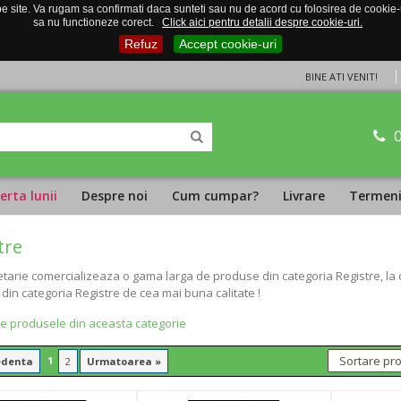
 site. Va rugam sa confirmati daca sunteti sau nu de acord cu folosirea de cookie-uri
sa nu functioneze corect.
Click aici pentru detalii despre cookie-uri.
Refuz
Accept cookie-uri
BINE ATI VENIT!
erta lunii
Despre noi
Cum cumpar?
Livrare
Termeni 
tre
tarie comercializeaza o gama larga de produse din categoria Registre, la ce
din categoria Registre de cea mai buna calitate !
te produsele din aceasta categorie
1
edenta
2
Urmatoarea »