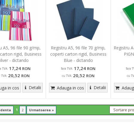
u A5, 96 file 90 g/mp,
Registru A5, 96 file 70 g/mp,
Registru A4
 carton rigid, Business
coperti carton rigid, Business
PIG
ilver - dictando
Blue - dictando
17,24
17,24
RON
RON
ra TVA:
fara TVA:
fara T
20,52
20,52
RON
RON
u TVA:
cu TVA:
cu T
Detalii
Detalii
ga in cos
Adauga in cos
Adauga
1
edenta
2
Urmatoarea »