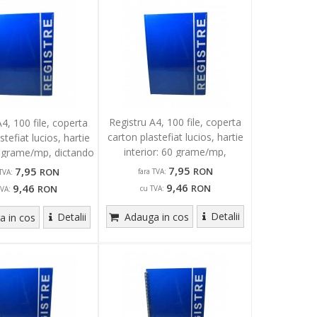
Registru A4, 100 file, coperta
4, 100 file, coperta
carton plastefiat lucios, hartie
stefiat lucios, hartie
interior: 60 grame/mp,
60 grame/mp, dictando
matematica
7,95
7,95
RON
RON
fara TVA:
TVA:
9,46
9,46
RON
RON
cu TVA:
TVA:
Detalii
Detalii
Adauga in cos
 in cos