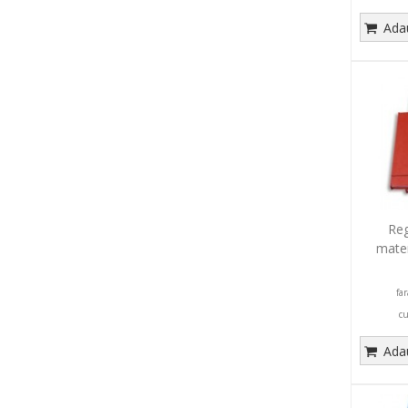
Adau
Reg
matem
fa
c
Adau