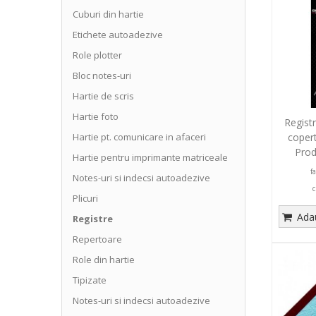
Cuburi din hartie
Etichete autoadezive
Role plotter
Bloc notes-uri
Hartie de scris
Hartie foto
Regist
copert
Hartie pt. comunicare in afaceri
Prod
Hartie pentru imprimante matriceale
f
Notes-uri si indecsi autoadezive
c
Plicuri
Adau
Registre
Repertoare
Role din hartie
Tipizate
Notes-uri si indecsi autoadezive