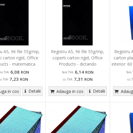
ru A5, 96 file 55g/mp,
Registru A5, 96 file 55g/mp,
Registru A
i carton rigid, Office
coperti carton rigid, Office
carton pla
ucts - matematica
Products - dictando
interior: 
6,08
6,14
RON
RON
ara TVA:
fara TVA:
fara 
7,23
7,31
RON
RON
u TVA:
cu TVA:
cu 
Detalii
Detalii
ga in cos
Adauga in cos
Adauga