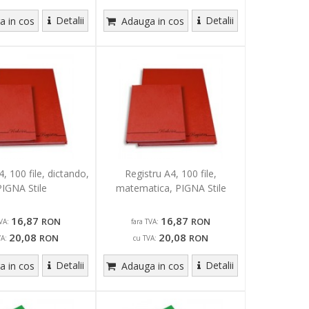
Detalii
Detalii
 in cos
Adauga in cos
, 100 file, dictando,
Registru A4, 100 file,
PIGNA Stile
matematica, PIGNA Stile
16,87
16,87
RON
RON
VA:
fara TVA:
20,08
20,08
RON
RON
VA:
cu TVA:
Detalii
Detalii
 in cos
Adauga in cos