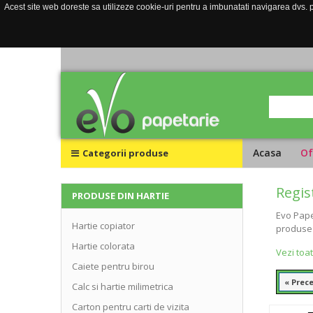
Acest site web doreste sa utilizeze cookie-uri pentru a imbunatati navigarea dvs. pe
Acasa
Of
Categorii produse
Regis
PRODUSE DIN HARTIE
Evo Pape
Hartie copiator
produse 
Hartie colorata
Vezi toa
Caiete pentru birou
« Prec
Calc si hartie milimetrica
Carton pentru carti de vizita