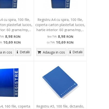
Registru A4 cu spira, 100 file,
4 cu spira, 100 file,
coperta carton plastefiat lucios,
ton plastefiat lucios,
hartie interior: 60 grame/mp,...
erior: 60 grame/mp,...
8,98
8,98
RON
RON
fara TVA:
TVA:
10,69
10,69
RON
RON
cu TVA:
VA:
Detalii
Detalii
Adauga in cos
 in cos
4, 160 file, coperta
Registru A5, 100 file, dictando,