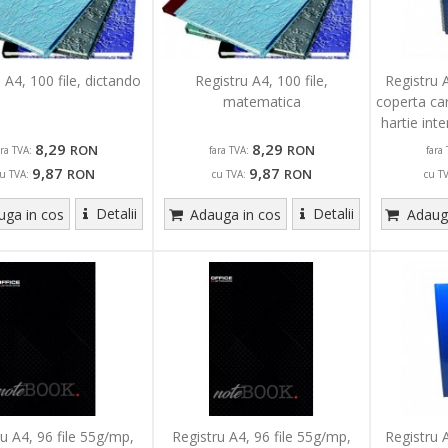
 A4, 100 file, dictando
Registru A4, 100 file,
Registru A
matematica
coperta car
hartie int
8,29
8,29
RON
RON
ara TVA:
fara TVA:
fara 
9,87
9,87
RON
RON
u TVA:
cu TVA:
cu T
Detalii
Detalii
ga in cos
Adauga in cos
Adauga
ru A4, 96 file 55g/mp,
Registru A4, 96 file 55g/mp,
Registru A