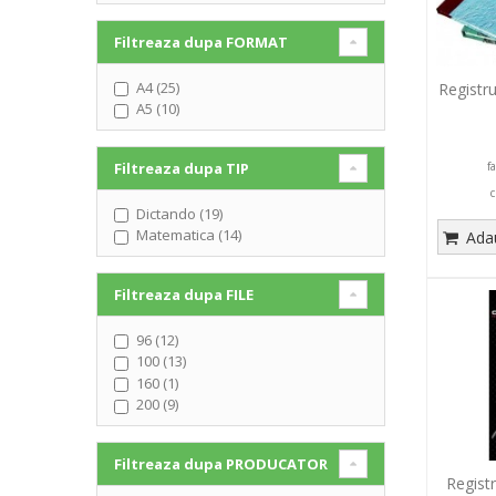
Filtreaza dupa
FORMAT
A4 (25)
Registru
A5 (10)
Filtreaza dupa
TIP
f
c
Dictando (19)
Matematica (14)
Adau
Filtreaza dupa
FILE
96 (12)
100 (13)
160 (1)
200 (9)
Filtreaza dupa
PRODUCATOR
Regist