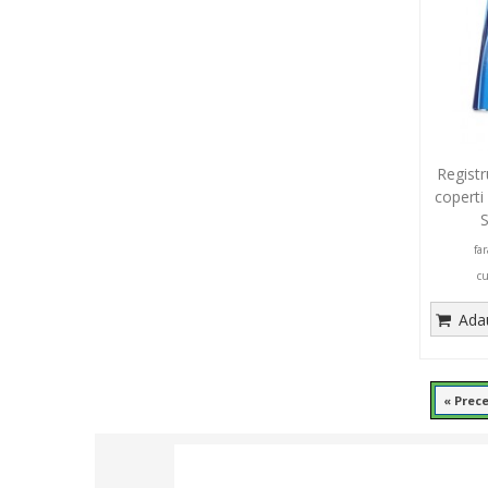
Registr
coperti
S
fa
c
Adau
« Prec