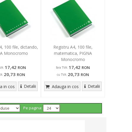
, 100 file, dictando,
Registru A4, 100 file,
NA Monocromo
matematica, PIGNA
Monocromo
17,42
17,42
RON
RON
VA:
fara TVA:
20,73
20,73
RON
RON
VA:
cu TVA:
Detalii
Detalii
 in cos
Adauga in cos
Pe pagina: