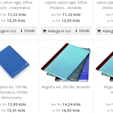
i carton rigid, Office
coperti carton rigid, Office
carton pla
ucts - matematica
Products - dictando
interi
11,22
11,22
RON
RON
ra TVA:
fara TVA:
fara T
13,35
13,35
RON
RON
u TVA:
cu TVA:
cu T
Detalii
Detalii
ga in cos
Adauga in cos
Adauga
istru A5, 100 file,
Registru A4, 200 file, dictando
Regis
tematica, PIGNA
m
Monocromo
12,95
14,24
RON
RON
ra TVA:
fara TVA:
fara T
15,41
16,95
RON
RON
u TVA:
cu TVA:
cu T