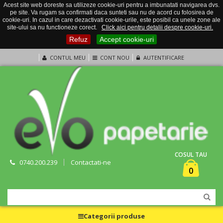
Acest site web doreste sa utilizeze cookie-uri pentru a imbunatati navigarea dvs.
pe site. Va rugam sa confirmati daca sunteti sau nu de acord cu folosirea de
cookie-uri. In cazul in care dezactivati cookie-urile, este posibil ca unele zone ale
site-ului sa nu functioneze corect.
Click aici pentru detalii despre cookie-uri.
Refuz
Accept cookie-uri
CONTUL MEU
CONT NOU
AUTENTIFICARE
COSUL TAU
0740.200.239
Contactati-ne
0
Categorii produse