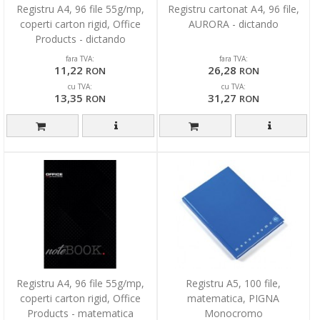
Registru A4, 96 file 55g/mp,
Registru cartonat A4, 96 file,
coperti carton rigid, Office
AURORA - dictando
Products - dictando
fara TVA:
fara TVA:
11,22
26,28
RON
RON
cu TVA:
cu TVA:
13,35
31,27
RON
RON
Registru A4, 96 file 55g/mp,
Registru A5, 100 file,
coperti carton rigid, Office
matematica, PIGNA
Products - matematica
Monocromo