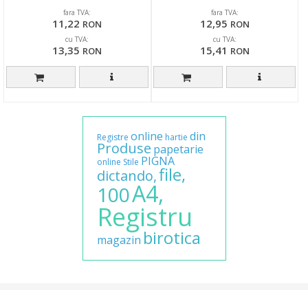
fara TVA:
fara TVA:
11,22
12,95
RON
RON
cu TVA:
cu TVA:
13,35
15,41
RON
RON
online
din
Registre
hartie
Produse
papetarie
PIGNA
online
Stile
file,
dictando,
A4,
100
Registru
birotica
magazin