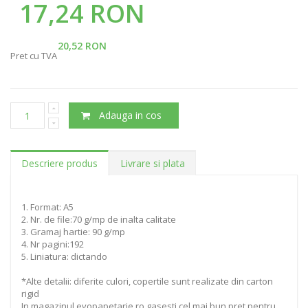
17,24 RON
20,52 RON
Pret cu TVA
Adauga in cos
Descriere produs
Livrare si plata
1. Format: A5
2. Nr. de file:70 g/mp de inalta calitate
3. Gramaj hartie: 90 g/mp
4. Nr pagini:192
5. Liniatura: dictando
*Alte detalii: diferite culori, copertile sunt realizate din carton
rigid
In magazinul evopapetarie.ro gasesti cel mai bun pret pentru