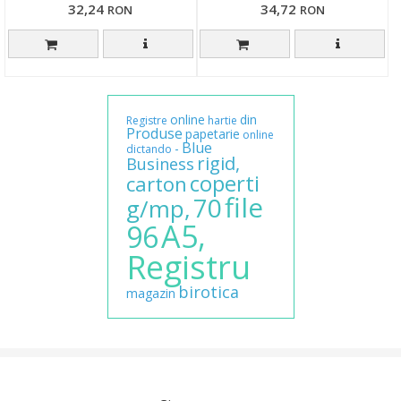
32,24
34,72
RON
RON
online
din
Registre
hartie
Produse
papetarie
online
Blue
-
dictando
rigid,
Business
coperti
carton
file
70
g/mp,
A5,
96
Registru
birotica
magazin