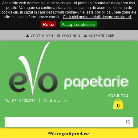
Acest site web doreste sa utilizeze cookie-uri pentru a imbunatati navigarea dvs.
pe site. Va rugam sa confirmati daca sunteti sau nu de acord cu folosirea de
cookie-uri. In cazul in care dezactivati cookie-urile, este posibil ca unele zone ale
site-ului sa nu functioneze corect.
Click aici pentru detalii despre cookie-uri.
Refuz
Accept cookie-uri
CONTUL MEU
CONT NOU
AUTENTIFICARE
COSUL TAU
0740.200.239
Contactati-ne
0
Categorii produse