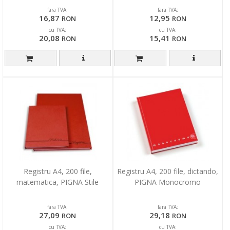
fara TVA:
fara TVA:
16,87
12,95
RON
RON
cu TVA:
cu TVA:
20,08
15,41
RON
RON
Registru A4, 200 file,
Registru A4, 200 file, dictando,
matematica, PIGNA Stile
PIGNA Monocromo
fara TVA:
fara TVA:
27,09
29,18
RON
RON
cu TVA:
cu TVA: