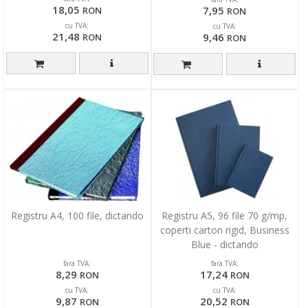
18,05
7,95
RON
RON
cu TVA:
cu TVA:
21,48
9,46
RON
RON
Registru A4, 100 file, dictando
Registru A5, 96 file 70 g/mp,
coperti carton rigid, Business
Blue - dictando
fara TVA:
fara TVA:
8,29
17,24
RON
RON
cu TVA:
cu TVA:
9,87
20,52
RON
RON