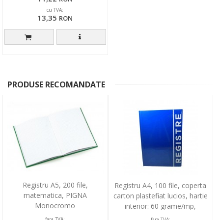
cu TVA:
13,35
RON
PRODUSE RECOMANDATE
Registru A5, 200 file,
Registru A4, 100 file, coperta
matematica, PIGNA
carton plastefiat lucios, hartie
Monocromo
interior: 60 grame/mp,
matematica
fara TVA:
fara TVA: