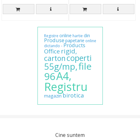
online
din
Registre
hartie
Produse
papetarie
online
Products
-
dictando
rigid,
Office
coperti
carton
file
55g/mp,
A4,
96
Registru
birotica
magazin
Cine suntem