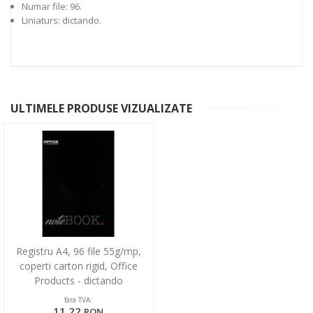
Numar file: 96.
Liniaturs: dictando.
ULTIMELE PRODUSE VIZUALIZATE
Registru A4, 96 file 55g/mp,
coperti carton rigid, Office
Products - dictando
fara TVA:
11,22
RON