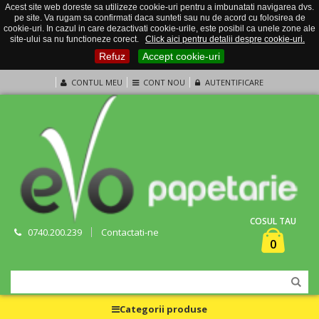
Acest site web doreste sa utilizeze cookie-uri pentru a imbunatati navigarea dvs.
pe site. Va rugam sa confirmati daca sunteti sau nu de acord cu folosirea de
cookie-uri. In cazul in care dezactivati cookie-urile, este posibil ca unele zone ale
site-ului sa nu functioneze corect.
Click aici pentru detalii despre cookie-uri.
Refuz
Accept cookie-uri
CONTUL MEU
CONT NOU
AUTENTIFICARE
COSUL TAU
0740.200.239
Contactati-ne
0
Categorii produse