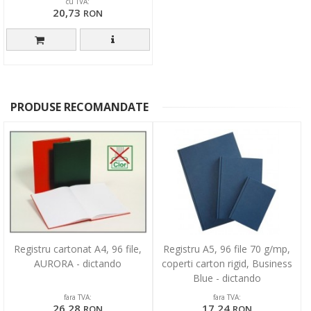
cu TVA:
20,73
RON
PRODUSE RECOMANDATE
Registru cartonat A4, 96 file,
Registru A5, 96 file 70 g/mp,
AURORA - dictando
coperti carton rigid, Business
Blue - dictando
fara TVA:
fara TVA:
26,28
17,24
RON
RON