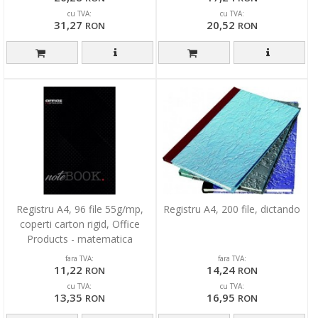
cu TVA:
cu TVA:
31,27
20,52
RON
RON
Registru A4, 96 file 55g/mp,
Registru A4, 200 file, dictando
coperti carton rigid, Office
Products - matematica
fara TVA:
fara TVA:
11,22
14,24
RON
RON
cu TVA:
cu TVA:
13,35
16,95
RON
RON