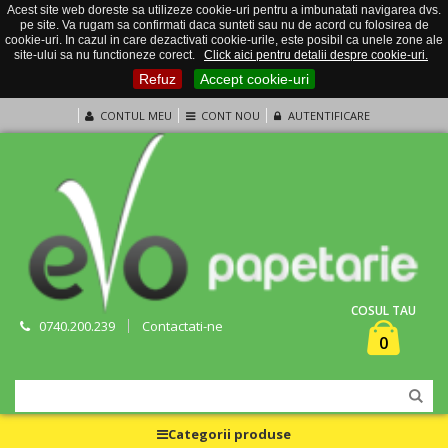
Acest site web doreste sa utilizeze cookie-uri pentru a imbunatati navigarea dvs.
pe site. Va rugam sa confirmati daca sunteti sau nu de acord cu folosirea de
cookie-uri. In cazul in care dezactivati cookie-urile, este posibil ca unele zone ale
site-ului sa nu functioneze corect.
Click aici pentru detalii despre cookie-uri.
Refuz
Accept cookie-uri
CONTUL MEU
CONT NOU
AUTENTIFICARE
COSUL TAU
0740.200.239
Contactati-ne
0
Categorii produse