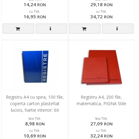
14,24
29,18
RON
RON
cu TVA:
cu TVA:
16,95
34,72
RON
RON
Registru A4 cu spira, 100 file,
Registru A4, 200 file,
coperta carton plastefiat
matematica, PIGNA Stile
lucios, hartie interior: 60
grame/mp,...
fara TVA:
fara TVA:
8,98
27,09
RON
RON
cu TVA:
cu TVA:
10,69
32,24
RON
RON