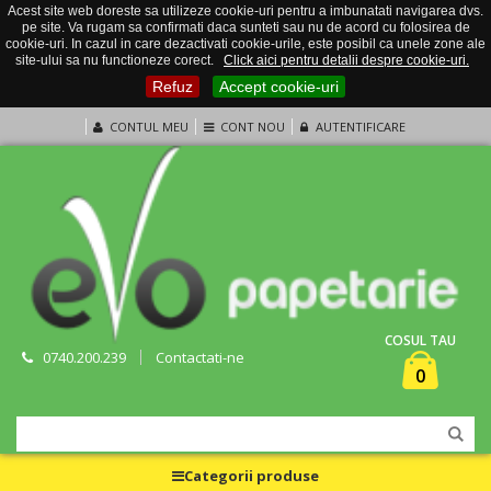
Acest site web doreste sa utilizeze cookie-uri pentru a imbunatati navigarea dvs.
pe site. Va rugam sa confirmati daca sunteti sau nu de acord cu folosirea de
cookie-uri. In cazul in care dezactivati cookie-urile, este posibil ca unele zone ale
site-ului sa nu functioneze corect.
Click aici pentru detalii despre cookie-uri.
Refuz
Accept cookie-uri
CONTUL MEU
CONT NOU
AUTENTIFICARE
COSUL TAU
0740.200.239
Contactati-ne
0
Categorii produse