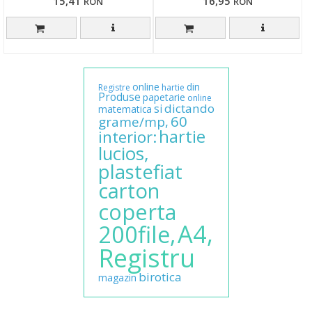
15,41
16,95
RON
RON
online
din
Registre
hartie
Produse
papetarie
online
dictando
si
matematica
60
grame/mp,
hartie
interior:
lucios,
plastefiat
carton
coperta
A4,
200file,
Registru
birotica
magazin