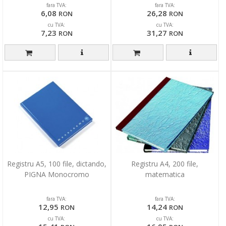
fara TVA:
fara TVA:
6,08
26,28
RON
RON
cu TVA:
cu TVA:
7,23
31,27
RON
RON
Registru A5, 100 file, dictando,
Registru A4, 200 file,
PIGNA Monocromo
matematica
fara TVA:
fara TVA:
12,95
14,24
RON
RON
cu TVA:
cu TVA: