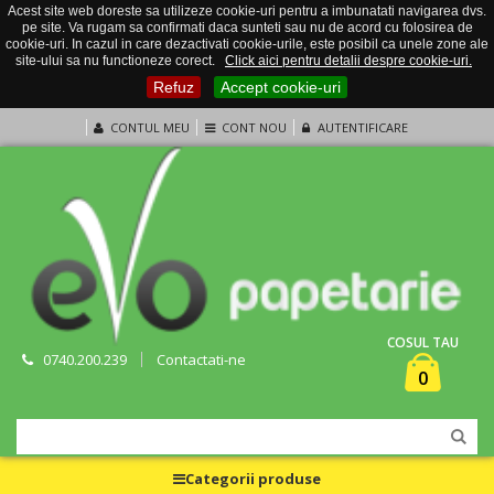
Acest site web doreste sa utilizeze cookie-uri pentru a imbunatati navigarea dvs.
pe site. Va rugam sa confirmati daca sunteti sau nu de acord cu folosirea de
cookie-uri. In cazul in care dezactivati cookie-urile, este posibil ca unele zone ale
site-ului sa nu functioneze corect.
Click aici pentru detalii despre cookie-uri.
Refuz
Accept cookie-uri
CONTUL MEU
CONT NOU
AUTENTIFICARE
COSUL TAU
0740.200.239
Contactati-ne
0
Categorii produse