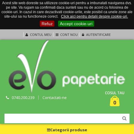
Acest site web doreste sa utilizeze cookie-uri pentru a imbunatati navigarea dvs.
pe site. Va rugam sa confirmati daca sunteti sau nu de acord cu folosirea de
cookie-uri. In cazul in care dezactivati cookie-urile, este posibil ca unele zone ale
site-ului sa nu functioneze corect.
Click aici pentru detalii despre cookie-uri.
Refuz
Accept cookie-uri
CONTUL MEU
CONT NOU
AUTENTIFICARE
COSUL TAU
0740.200.239
Contactati-ne
0
Categorii produse