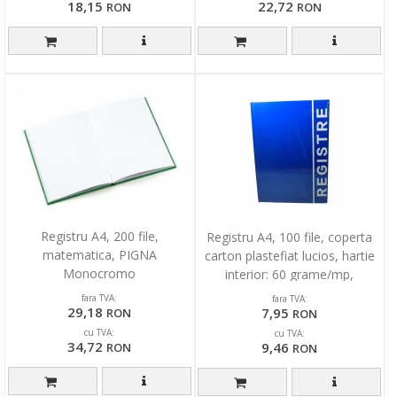
18,15
22,72
RON
RON
Registru A4, 200 file,
Registru A4, 100 file, coperta
matematica, PIGNA
carton plastefiat lucios, hartie
Monocromo
interior: 60 grame/mp,
matematica
fara TVA:
fara TVA:
29,18
7,95
RON
RON
cu TVA:
cu TVA:
34,72
9,46
RON
RON