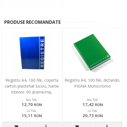
PRODUSE RECOMANDATE
Registru A4, 160 file, coperta
Registru A4, 100 file, dictando,
carton plastefiat lucios, hartie
PIGNA Monocromo
interior: 60 grame/mp,
dictando...
fara TVA:
fara TVA:
12,70
17,42
RON
RON
cu TVA:
cu TVA:
15,11
20,73
RON
RON