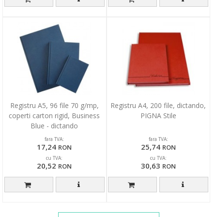
Registru A5, 96 file 70 g/mp,
Registru A4, 200 file, dictando,
coperti carton rigid, Business
PIGNA Stile
Blue - dictando
fara TVA:
fara TVA:
17,24
25,74
RON
RON
cu TVA:
cu TVA:
20,52
30,63
RON
RON