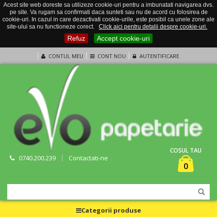
Acest site web doreste sa utilizeze cookie-uri pentru a imbunatati navigarea dvs.
pe site. Va rugam sa confirmati daca sunteti sau nu de acord cu folosirea de
cookie-uri. In cazul in care dezactivati cookie-urile, este posibil ca unele zone ale
site-ului sa nu functioneze corect.
Click aici pentru detalii despre cookie-uri.
Refuz
Accept cookie-uri
CONTUL MEU
CONT NOU
AUTENTIFICARE
COSUL TAU
0740.200.239
Contactati-ne
0
Categorii produse