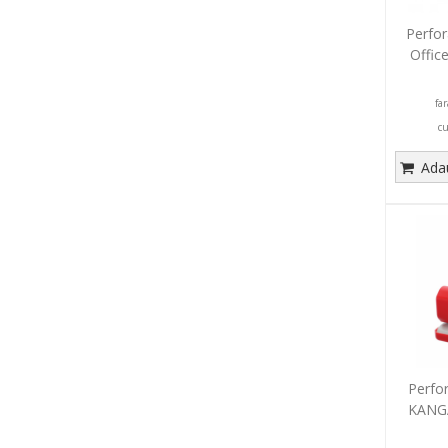
Perfor
Offic
fa
c
Adau
Perfor
KANGA