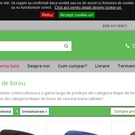
 site. Va rugam sa confirmati daca sunteti sau nu de acord cu folosirea de cookie-uri
sa nu functioneze corect.
Click aici pentru detalii despre cookie-uri.
Refuz
Accept cookie-uri
BINE ATI VENIT!
erta lunii
Despre noi
Cum cumpar?
Livrare
Termeni 
de birou
tarie comercializeaza o gama larga de produse din categoria Mape de birou
se din categoria Mape de birou de cea mai buna calitate !
1
edenta
Urmatoarea »