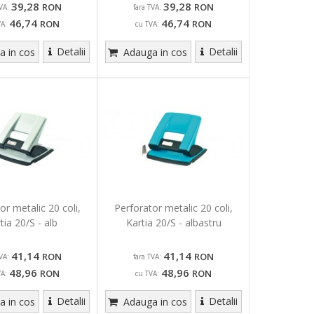
39,28
39,28
RON
RON
VA:
fara TVA:
46,74
46,74
RON
RON
VA:
cu TVA:
Detalii
Detalii
 in cos
Adauga in cos
or metalic 20 coli,
Perforator metalic 20 coli,
tia 20/S - alb
Kartia 20/S - albastru
41,14
41,14
RON
RON
VA:
fara TVA:
48,96
48,96
RON
RON
VA:
cu TVA:
Detalii
Detalii
 in cos
Adauga in cos