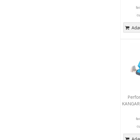
fa
c
Adau
Perfor
KANGARO
fa
c
Adau