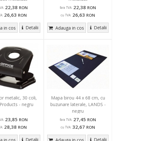
22,38
22,38
RON
RON
VA:
fara TVA:
26,63
26,63
RON
RON
VA:
cu TVA:
Detalii
Detalii
 in cos
Adauga in cos
r metalic, 30 coli,
Mapa birou 44 x 68 cm, cu
 Products - negru
buzunare laterale, LANDS -
negru
23,85
27,45
RON
RON
VA:
fara TVA:
28,38
32,67
RON
RON
VA:
cu TVA:
Detalii
Detalii
 in cos
Adauga in cos