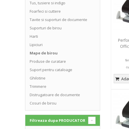
Tus, tusiere si indigo
Foarfeci si cuttere
Tavite si suporturi de documente
Suporturi de birou
Harti
Perfor
Lipiciuri
Offi
Mape de birou
fa
Produse de curatare
c
Suport pentru cataloage
Ghilotine
Adau
Trimmere
Distrugatoare de documente
Cosuri de birou
Filtreaza dupa
PRODUCATOR