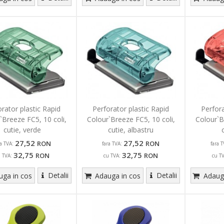
orator plastic Rapid
Perforator plastic Rapid
Perfora
`Breeze FC5, 10 coli,
Colour`Breeze FC5, 10 coli,
Colour`B
cutie, verde
cutie, albastru
27,52
27,52
RON
RON
ra TVA:
fara TVA:
fara T
32,75
32,75
RON
RON
u TVA:
cu TVA:
cu T
Detalii
Detalii
ga in cos
Adauga in cos
Adauga