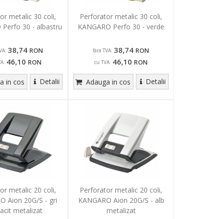
or metalic 30 coli,
Perforator metalic 30 coli,
erfo 30 - albastru
KANGARO Perfo 30 - verde
38,74
38,74
RON
RON
VA:
fara TVA:
46,10
46,10
RON
RON
VA:
cu TVA:
Detalii
Detalii
 in cos
Adauga in cos
or metalic 20 coli,
Perforator metalic 20 coli,
 Aion 20G/S - gri
KANGARO Aion 20G/S - alb
acit metalizat
metalizat