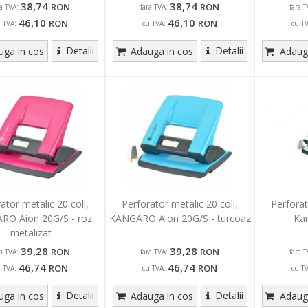
38,74
38,74
RON
RON
ra TVA:
fara TVA:
fara T
46,10
46,10
RON
RON
u TVA:
cu TVA:
cu T
Detalii
Detalii
ga in cos
Adauga in cos
Adauga
ator metalic 20 coli,
Perforator metalic 20 coli,
Perforat
RO Aion 20G/S - roz
KANGARO Aion 20G/S - turcoaz
Kar
metalizat
39,28
39,28
RON
RON
ra TVA:
fara TVA:
fara T
46,74
46,74
RON
RON
u TVA:
cu TVA:
cu T
Detalii
Detalii
ga in cos
Adauga in cos
Adauga