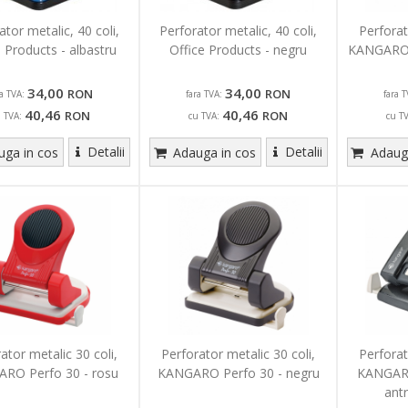
ator metalic, 40 coli,
Perforator metalic, 40 coli,
Perforat
e Products - albastru
Office Products - negru
KANGARO P
34,00
34,00
RON
RON
ra TVA:
fara TVA:
fara T
40,46
40,46
RON
RON
u TVA:
cu TVA:
cu T
Detalii
Detalii
ga in cos
Adauga in cos
Adauga
ator metalic 30 coli,
Perforator metalic 30 coli,
Perforat
RO Perfo 30 - rosu
KANGARO Perfo 30 - negru
KANGARO
antr