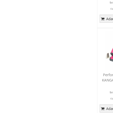
fa
c
Adau
Perfor
KANGA
fa
c
Adau