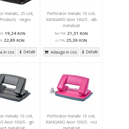
r metalic, 25 coli,
Perforator metalic 10 coli,
 Products - negru
KANGARO Aion 10G/S - alb
metalizat
19,24
21,31
RON
RON
VA:
fara TVA:
22,89
25,36
RON
RON
VA:
cu TVA:
Detalii
Detalii
 in cos
Adauga in cos
or metalic 10 coli,
Perforator metalic 10 coli,
 Aion 10G/S - gri
KANGARO Aion 10G/S - roz
acit metalizat
metalizat