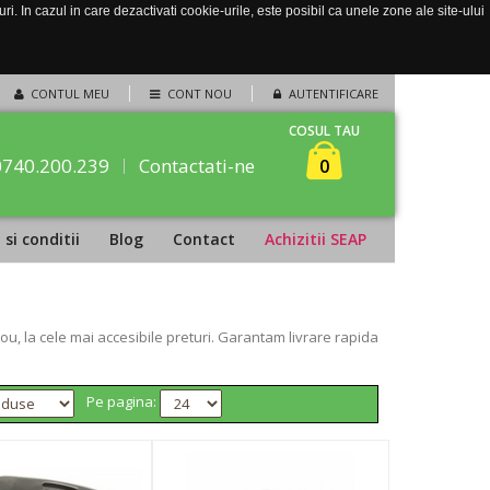
. In cazul in care dezactivati cookie-urile, este posibil ca unele zone ale site-ului
CONTUL MEU
CONT NOU
AUTENTIFICARE
COSUL TAU
0740.200.239
Contactati-ne
0
si conditii
Blog
Contact
Achizitii SEAP
, la cele mai accesibile preturi. Garantam livrare rapida
Pe pagina: