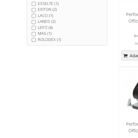
ESSELTE (1)
EXITON (2)
Perfor
LACO (1)
Offi
LANDS (2)
LEITZ (6)
MAS (1)
fa
ROLODEX (1)
c
Adau
Perfor
Offi