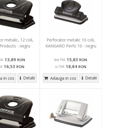
r metalic, 12 coli,
Perforator metalic 10 coli,
 Products - negru
KANGARO Perfo 10 - negru
13,89
15,83
RON
RON
VA:
fara TVA:
16,53
18,84
RON
RON
VA:
cu TVA:
Detalii
Detalii
 in cos
Adauga in cos