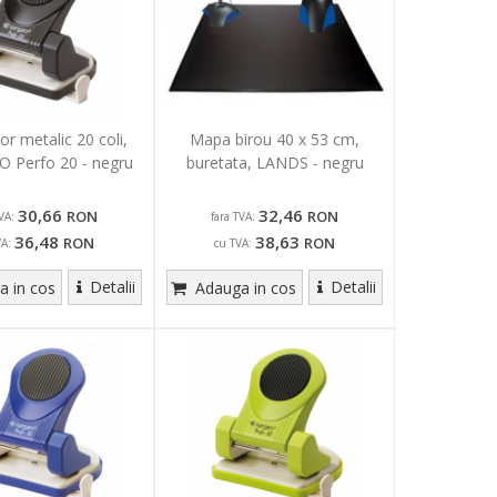
or metalic 20 coli,
Mapa birou 40 x 53 cm,
 Perfo 20 - negru
buretata, LANDS - negru
30,66
32,46
RON
RON
VA:
fara TVA:
36,48
38,63
RON
RON
VA:
cu TVA:
Detalii
Detalii
 in cos
Adauga in cos