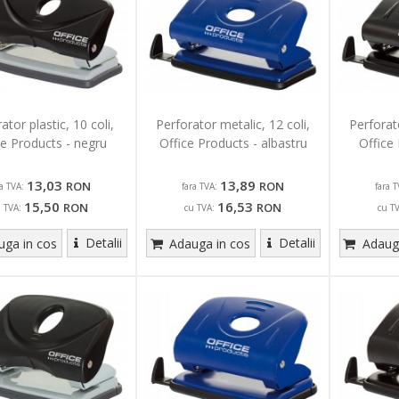
ator plastic, 10 coli,
Perforator metalic, 12 coli,
Perforato
ce Products - negru
Office Products - albastru
Office
13,03
13,89
RON
RON
ra TVA:
fara TVA:
fara T
15,50
16,53
RON
RON
u TVA:
cu TVA:
cu T
Detalii
Detalii
ga in cos
Adauga in cos
Adauga