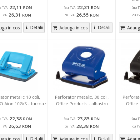
22,11
22,31
RON
RON
ra TVA:
fara TVA:
fara T
26,31
26,55
RON
RON
u TVA:
cu TVA:
cu T
Detalii
Detalii
ga in cos
Adauga in cos
Adauga
ator metalic 10 coli,
Perforator metalic, 30 coli,
Perforato
 Aion 10G/S - turcoaz
Office Products - albastru
Office
22,38
23,85
RON
RON
ra TVA:
fara TVA:
fara T
26,63
28,38
RON
RON
u TVA:
cu TVA:
cu T
Detalii
Detalii
ga in cos
Adauga in cos
Adauga