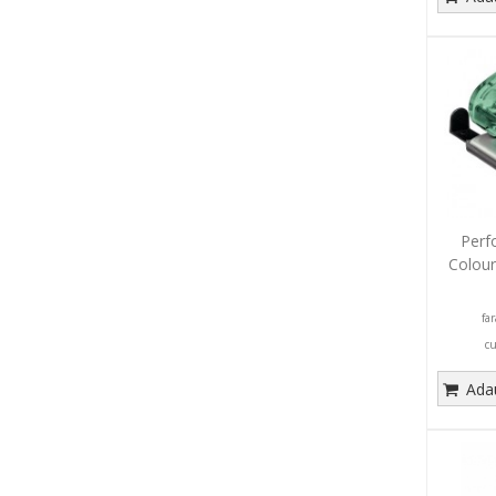
Perf
Colour
fa
c
Adau