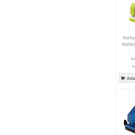
Perfor
KANGA
fa
c
Adau