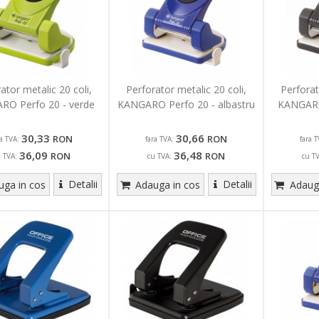
ator metalic 20 coli,
Perforator metalic 20 coli,
Perforat
RO Perfo 20 - verde
KANGARO Perfo 20 - albastru
KANGARO
30,33
30,66
RON
RON
ra TVA:
fara TVA:
fara T
36,09
36,48
RON
RON
u TVA:
cu TVA:
cu T
Detalii
Detalii
ga in cos
Adauga in cos
Adauga