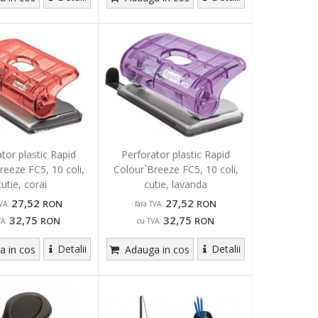
tor plastic Rapid
Perforator plastic Rapid
reeze FC5, 10 coli,
Colour`Breeze FC5, 10 coli,
cutie, corai
cutie, lavanda
27,52
27,52
RON
RON
VA:
fara TVA:
32,75
32,75
RON
RON
VA:
cu TVA:
Detalii
Detalii
 in cos
Adauga in cos