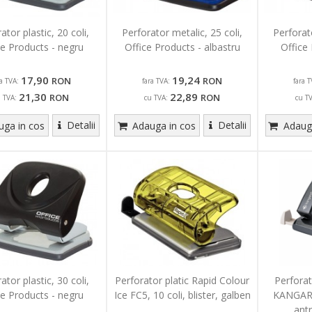
ator plastic, 20 coli,
Perforator metalic, 25 coli,
Perforato
ce Products - negru
Office Products - albastru
Office
17,90
19,24
RON
RON
ra TVA:
fara TVA:
fara T
21,30
22,89
RON
RON
u TVA:
cu TVA:
cu T
Detalii
Detalii
ga in cos
Adauga in cos
Adauga
ator plastic, 30 coli,
Perforator platic Rapid Colour
Perforat
ce Products - negru
Ice FC5, 10 coli, blister, galben
KANGARO
antr