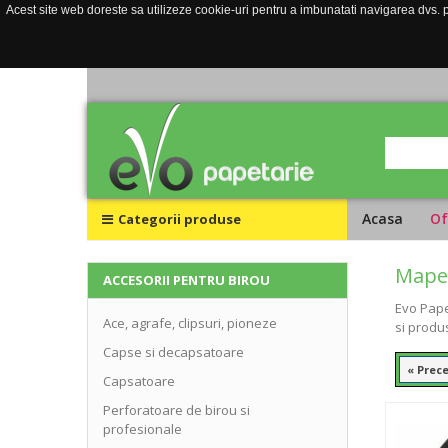
Acest site web doreste sa utilizeze cookie-uri pentru a imbunatati navigarea dvs. pe
Acasa
Of
Categorii produse
Mape 
ACCESORII PENTRU BIROU
Evo Pape
Ace, agrafe, clipsuri, pioneze
si produ
Capse si decapsatoare
« Prec
Capsatoare
Perforatoare de birou si
profesionale