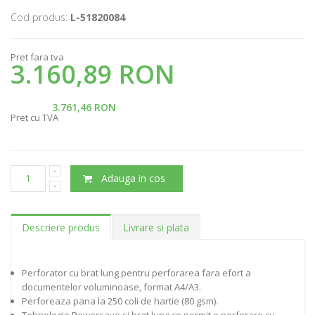
Cod produs:
L-51820084
Pret fara tva
3.160,89 RON
3.761,46 RON
Pret cu TVA
Adauga in cos
Descriere produs
Livrare si plata
Perforator cu brat lung pentru perforarea fara efort a
documentelor voluminoase, format A4/A3.
Perforeaza pana la 250 coli de hartie (80 gsm).
Tehnologie Powersave si brat lung ce permit o perforare cu