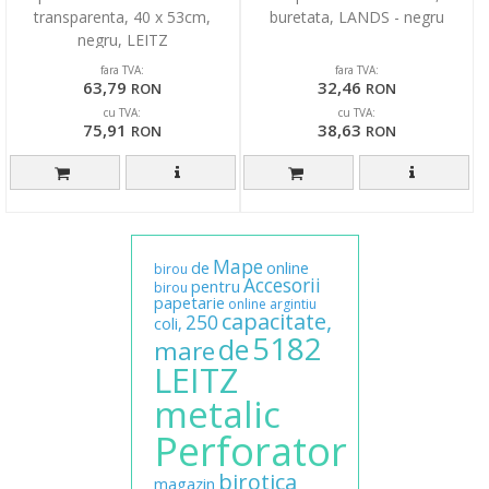
transparenta, 40 x 53cm,
buretata, LANDS - negru
negru, LEITZ
fara TVA:
fara TVA:
63,79
32,46
RON
RON
cu TVA:
cu TVA:
75,91
38,63
RON
RON
Mape
de
online
birou
Accesorii
pentru
birou
papetarie
online
argintiu
capacitate,
250
coli,
5182
de
mare
LEITZ
metalic
Perforator
birotica
magazin