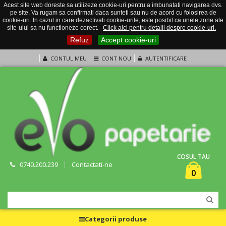
Acest site web doreste sa utilizeze cookie-uri pentru a imbunatati navigarea dvs.
pe site. Va rugam sa confirmati daca sunteti sau nu de acord cu folosirea de
cookie-uri. In cazul in care dezactivati cookie-urile, este posibil ca unele zone ale
site-ului sa nu functioneze corect.
Click aici pentru detalii despre cookie-uri.
Refuz
Accept cookie-uri
CONTUL MEU
CONT NOU
AUTENTIFICARE
COSUL TAU
0740.200.239
Contactati-ne
0
Categorii produse