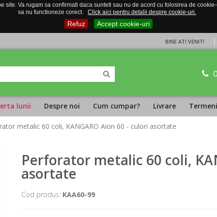
 site. Va rugam sa confirmati daca sunteti sau nu de acord cu folosirea de cookie-uri
sa nu functioneze corect.
Click aici pentru detalii despre cookie-uri.
Refuz
Accept cookie-uri
BINE ATI VENIT!
erta lunii
Despre noi
Cum cumpar?
Livrare
Termeni 
rator metalic 60 coli, KANGARO Aion 60 - culori asortate
Perforator metalic 60 coli, K
asortate
Cod produs:
KAA60-99