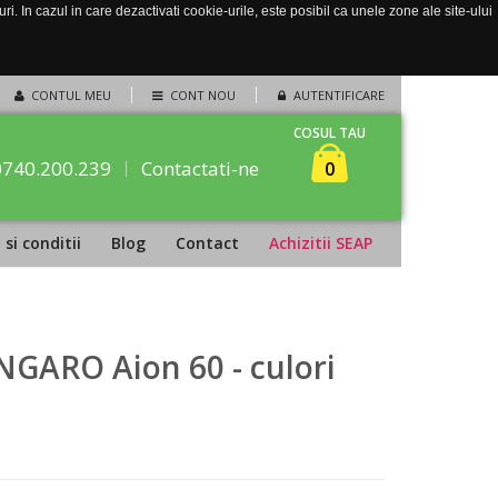
. In cazul in care dezactivati cookie-urile, este posibil ca unele zone ale site-ului
CONTUL MEU
CONT NOU
AUTENTIFICARE
COSUL TAU
0740.200.239
Contactati-ne
0
si conditii
Blog
Contact
Achizitii SEAP
ANGARO Aion 60 - culori