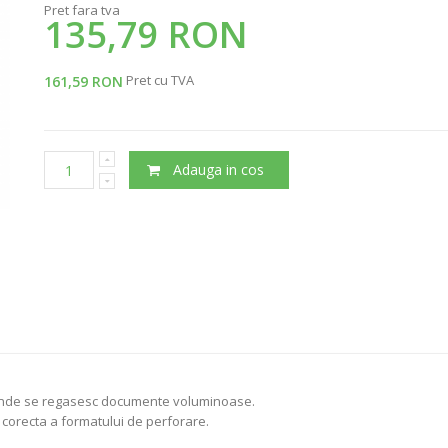
Pret fara tva
135,79 RON
Pret cu TVA
161,59 RON
Adauga in cos
u unde se regasesc documente voluminoase.
a corecta a formatului de perforare.