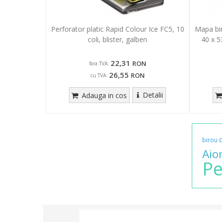
Perforator platic Rapid Colour Ice FC5, 10
Mapa bir
coli, blister, galben
40 x 5
22,31
RON
fara TVA:
26,55
RON
cu TVA:
Detalii
Adauga in cos
birou
Aio
Pe