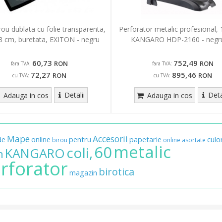
ou dublata cu folie transparenta,
Perforator metalic profesional, 1
3 cm, buretata, EXITON - negru
KANGARO HDP-2160 - negru
60,73
752,49
RON
RON
fara TVA:
fara TVA:
72,27
895,46
RON
RON
cu TVA:
cu TVA:
Detalii
Deta
Adauga in cos
Adauga in cos
Mape
Accesorii
de
online
pentru
papetarie
culor
birou
online
asortate
metalic
60
coli,
KANGARO
n
rforator
birotica
magazin