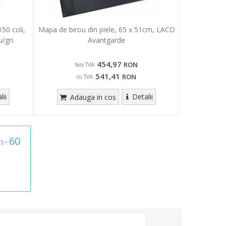
50 coli,
Mapa de birou din piele, 65 x 51cm, LACO
/gri
Avantgarde
454,97
RON
fara TVA:
541,41
RON
cu TVA:
lii
Detalii
Adauga in cos
60
-
i