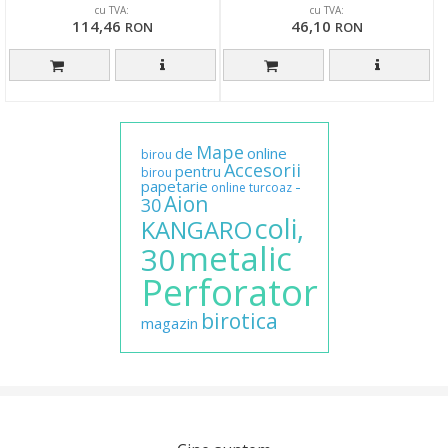
cu TVA:
cu TVA:
114,46
46,10
RON
RON
Mape
de
online
birou
Accesorii
pentru
birou
papetarie
-
online
turcoaz
Aion
30
coli,
KANGARO
metalic
30
Perforator
birotica
magazin