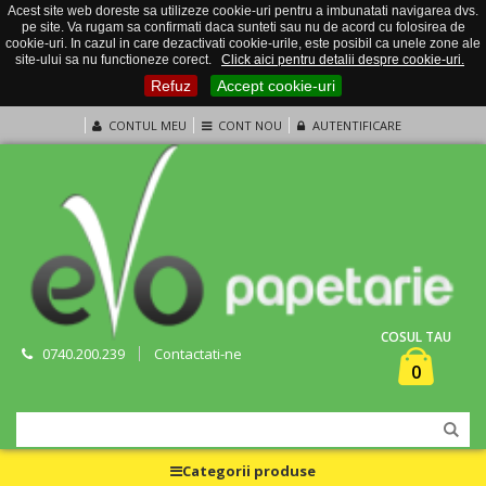
Acest site web doreste sa utilizeze cookie-uri pentru a imbunatati navigarea dvs.
pe site. Va rugam sa confirmati daca sunteti sau nu de acord cu folosirea de
cookie-uri. In cazul in care dezactivati cookie-urile, este posibil ca unele zone ale
site-ului sa nu functioneze corect.
Click aici pentru detalii despre cookie-uri.
Refuz
Accept cookie-uri
CONTUL MEU
CONT NOU
AUTENTIFICARE
COSUL TAU
0740.200.239
Contactati-ne
0
Categorii produse