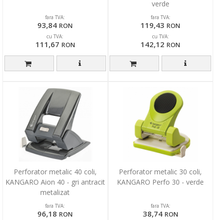
verde
fara TVA:
fara TVA:
93,84
119,43
RON
RON
cu TVA:
cu TVA:
111,67
142,12
RON
RON
Perforator metalic 40 coli,
Perforator metalic 30 coli,
KANGARO Aion 40 - gri antracit
KANGARO Perfo 30 - verde
metalizat
fara TVA:
fara TVA:
96,18
38,74
RON
RON