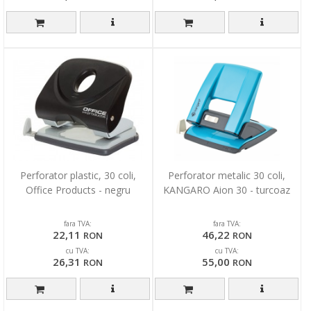
Perforator plastic, 30 coli,
Perforator metalic 30 coli,
Office Products - negru
KANGARO Aion 30 - turcoaz
fara TVA:
fara TVA:
22,11
46,22
RON
RON
cu TVA:
cu TVA:
26,31
55,00
RON
RON