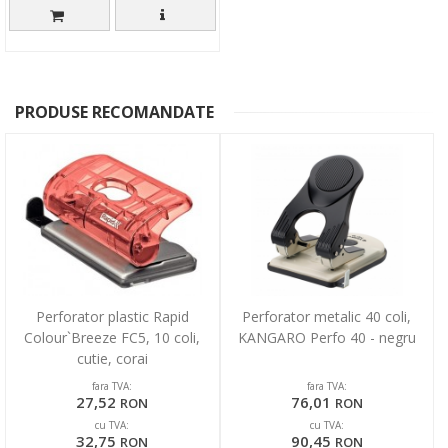
PRODUSE RECOMANDATE
Perforator plastic Rapid
Perforator metalic 40 coli,
Colour`Breeze FC5, 10 coli,
KANGARO Perfo 40 - negru
cutie, corai
fara TVA:
fara TVA:
27,52
76,01
RON
RON
cu TVA:
cu TVA:
32,75
90,45
RON
RON