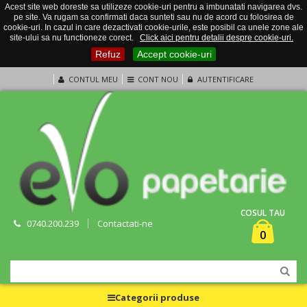
Acest site web doreste sa utilizeze cookie-uri pentru a imbunatati navigarea dvs.
pe site. Va rugam sa confirmati daca sunteti sau nu de acord cu folosirea de
cookie-uri. In cazul in care dezactivati cookie-urile, este posibil ca unele zone ale
site-ului sa nu functioneze corect.
Click aici pentru detalii despre cookie-uri.
Refuz
Accept cookie-uri
CONTUL MEU
CONT NOU
AUTENTIFICARE
COSUL TAU
0740.200.239
Contactati-ne
0
Categorii produse