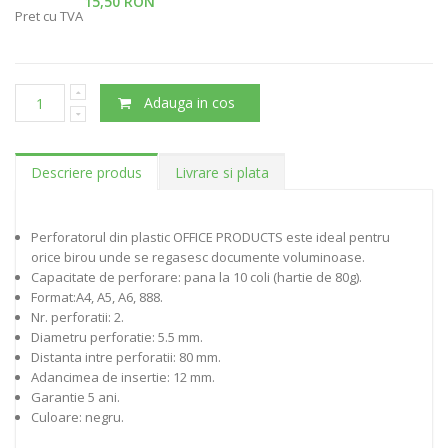
15,50 RON
Pret cu TVA
Adauga in cos
Descriere produs
Livrare si plata
Perforatorul din plastic OFFICE PRODUCTS este ideal pentru
orice birou unde se regasesc documente voluminoase.
Capacitate de perforare: pana la 10 coli (hartie de 80g).
Format:A4, A5, A6, 888.
Nr. perforatii: 2.
Diametru perforatie: 5.5 mm.
Distanta intre perforatii: 80 mm.
Adancimea de insertie: 12 mm.
Garantie 5 ani.
Culoare: negru.