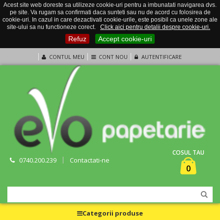
Acest site web doreste sa utilizeze cookie-uri pentru a imbunatati navigarea dvs.
pe site. Va rugam sa confirmati daca sunteti sau nu de acord cu folosirea de
cookie-uri. In cazul in care dezactivati cookie-urile, este posibil ca unele zone ale
site-ului sa nu functioneze corect.
Click aici pentru detalii despre cookie-uri.
Refuz
Accept cookie-uri
CONTUL MEU
CONT NOU
AUTENTIFICARE
COSUL TAU
0740.200.239
Contactati-ne
0
Categorii produse