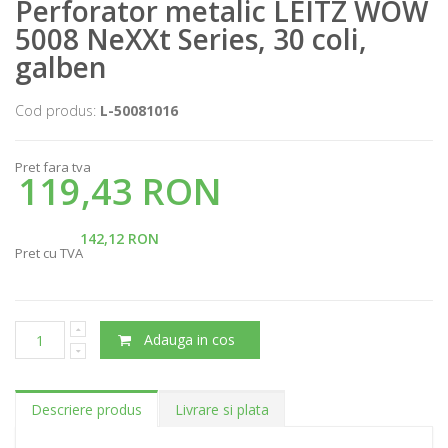
Perforator metalic LEITZ WOW
5008 NeXXt Series, 30 coli,
galben
Cod produs:
L-50081016
Pret fara tva
119,43 RON
142,12 RON
Pret cu TVA
Adauga in cos
Descriere produs
Livrare si plata