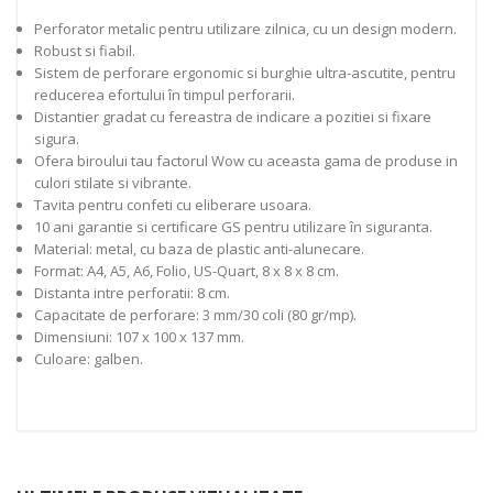
Perforator metalic pentru utilizare zilnica, cu un design modern.
Robust si fiabil.
Sistem de perforare ergonomic si burghie ultra-ascutite, pentru
reducerea efortului în timpul perforarii.
Distantier gradat cu fereastra de indicare a pozitiei si fixare
sigura.
Ofera biroului tau factorul Wow cu aceasta gama de produse in
culori stilate si vibrante.
Tavita pentru confeti cu eliberare usoara.
10 ani garantie si certificare GS pentru utilizare în siguranta.
Material: metal, cu baza de plastic anti-alunecare.
Format: A4, A5, A6, Folio, US-Quart, 8 x 8 x 8 cm.
Distanta intre perforatii: 8 cm.
Capacitate de perforare: 3 mm/30 coli (80 gr/mp).
Dimensiuni: 107 x 100 x 137 mm.
Culoare: galben.