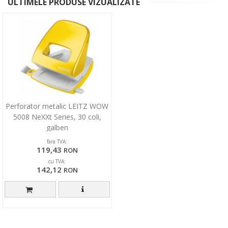
ULTIMELE PRODUSE VIZUALIZATE
Perforator metalic LEITZ WOW
5008 NeXXt Series, 30 coli,
galben
fara TVA:
119,43
RON
cu TVA:
142,12
RON