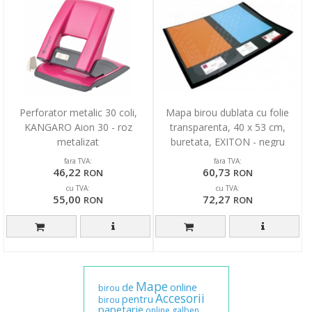
Perforator metalic 30 coli,
Mapa birou dublata cu folie
KANGARO Aion 30 - roz
transparenta, 40 x 53 cm,
metalizat
buretata, EXITON - negru
fara TVA:
fara TVA:
46,22
60,73
RON
RON
cu TVA:
cu TVA:
55,00
72,27
RON
RON
Mape
de
online
birou
Accesorii
pentru
birou
papetarie
online
galben