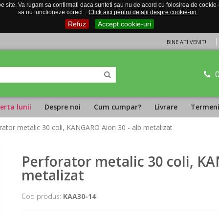
 site. Va rugam sa confirmati daca sunteti sau nu de acord cu folosirea de cookie-uri
sa nu functioneze corect.
Click aici pentru detalii despre cookie-uri.
Refuz
Accept cookie-uri
BINE ATI VENIT!
erta lunii
Despre noi
Cum cumpar?
Livrare
Termeni 
rator metalic 30 coli, KANGARO Aion 30 - alb metalizat
Perforator metalic 30 coli, K
metalizat
Cod produs:
KAA30-14