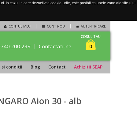
. In cazul in care dezactivati cookie-urile, este posibil ca unele zone ale site-ului
CONTUL MEU
CONT NOU
AUTENTIFICARE
COSUL TAU
0740.200.239
Contactati-ne
0
si conditii
Blog
Contact
Achizitii SEAP
ANGARO Aion 30 - alb