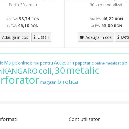
Perfo 30 - rosu
30 - roz metalizat
38,74
46,22
RON
RON
fara TVA:
fara TVA:
46,10
55,00
RON
RON
cu TVA:
cu TVA:
Detalii
Deta
Adauga in cos
Adauga in cos
Mape
Accesorii
de
online
pentru
papetarie
alb
birou
online
metalizat
metalic
30
coli,
KANGARO
n
rforator
birotica
magazin
nformatii
Cont utilizator