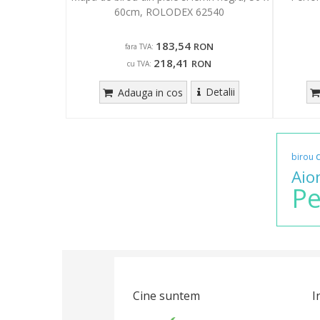
60cm, ROLODEX 62540
183,54
RON
fara TVA:
218,41
RON
cu TVA:
Detalii
Adauga in cos
birou
Aio
Pe
Cine suntem
I