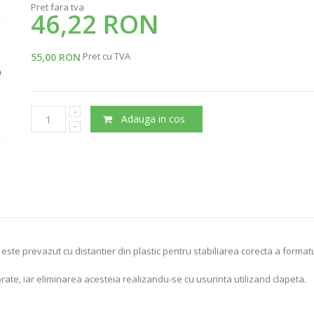
Pret fara tva
46,22 RON
Pret cu TVA
55,00 RON
Adauga in cos
 este prevazut cu distantier din plastic pentru stabiliarea corecta a format
rate, iar eliminarea acesteia realizandu-se cu usurinta utilizand clapeta.