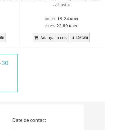
- albastru
19,24
RON
fara TVA:
22,89
RON
cu TVA:
lii
Detalii
Adauga in cos
30
-
Date de contact