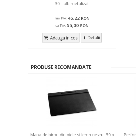
30 - alb metalizat
46,22
RON
fara TVA:
55,00
RON
cu TVA:
Detalii
Adauga in cos
PRODUSE RECOMANDATE
Mapa de birou din piele si lemn negru, 50 x
Perfor