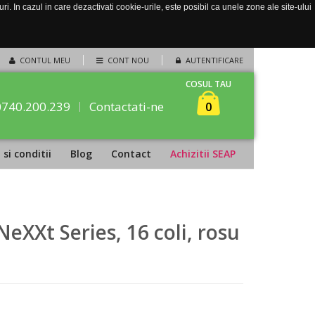
. In cazul in care dezactivati cookie-urile, este posibil ca unele zone ale site-ului
CONTUL MEU
CONT NOU
AUTENTIFICARE
COSUL TAU
0740.200.239
Contactati-ne
0
si conditii
Blog
Contact
Achizitii SEAP
NeXXt Series, 16 coli, rosu