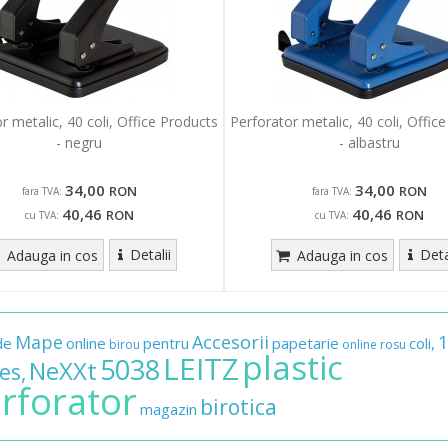
r metalic, 40 coli, Office Products
Perforator metalic, 40 coli, Offic
- negru
- albastru
34,00
34,00
RON
RON
fara TVA:
fara TVA:
40,46
40,46
RON
RON
cu TVA:
cu TVA:
Detalii
Deta
Adauga in cos
Adauga in cos
Mape
Accesorii
1
de
online
pentru
papetarie
coli,
birou
online
rosu
plastic
LEITZ
5038
NeXXt
es,
rforator
birotica
magazin