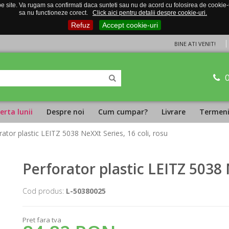
 site. Va rugam sa confirmati daca sunteti sau nu de acord cu folosirea de cookie-uri
sa nu functioneze corect.
Click aici pentru detalii despre cookie-uri.
Refuz
Accept cookie-uri
BINE ATI VENIT!
erta lunii
Despre noi
Cum cumpar?
Livrare
Termeni 
rator plastic LEITZ 5038 NeXXt Series, 16 coli, rosu
Perforator plastic LEITZ 5038 
Cod produs:
L-50380025
Pret fara tva