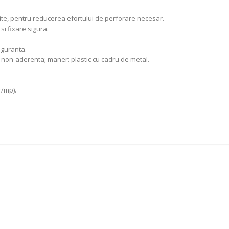
ite, pentru reducerea efortului de perforare necesar.
si fixare sigura.
siguranta.
ic non-aderenta; maner: plastic cu cadru de metal.
r/mp).