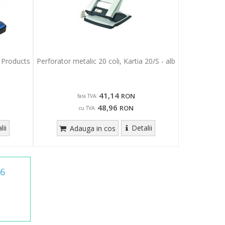
e Products
Perforator metalic 20 coli, Kartia 20/S - alb
41,14
RON
fara TVA:
48,96
RON
cu TVA:
lii
Detalii
Adauga in cos
6