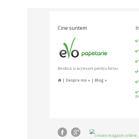
Cine suntem
I
Birotica si accesorii pentru birou
|
Despre noi »
|
Blog »
p