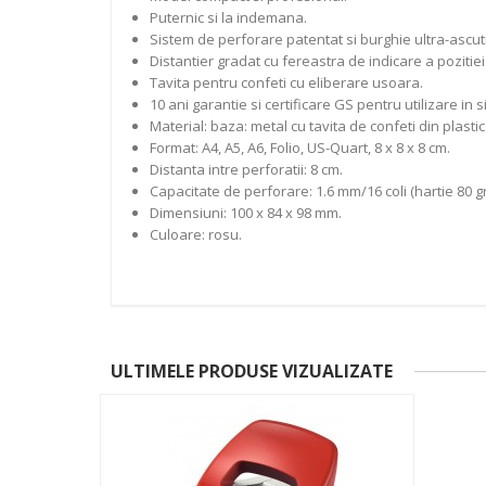
Puternic si la indemana.
Sistem de perforare patentat si burghie ultra-ascut
Distantier gradat cu fereastra de indicare a pozitiei 
Tavita pentru confeti cu eliberare usoara.
10 ani garantie si certificare GS pentru utilizare in 
Material: baza: metal cu tavita de confeti din plast
Format: A4, A5, A6, Folio, US-Quart, 8 x 8 x 8 cm.
Distanta intre perforatii: 8 cm.
Capacitate de perforare: 1.6 mm/16 coli (hartie 80 g
Dimensiuni: 100 x 84 x 98 mm.
Culoare: rosu.
ULTIMELE PRODUSE VIZUALIZATE