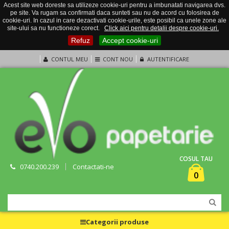
Acest site web doreste sa utilizeze cookie-uri pentru a imbunatati navigarea dvs.
pe site. Va rugam sa confirmati daca sunteti sau nu de acord cu folosirea de
cookie-uri. In cazul in care dezactivati cookie-urile, este posibil ca unele zone ale
site-ului sa nu functioneze corect.
Click aici pentru detalii despre cookie-uri.
Refuz
Accept cookie-uri
CONTUL MEU
CONT NOU
AUTENTIFICARE
COSUL TAU
0740.200.239
Contactati-ne
0
Categorii produse