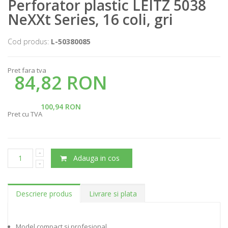
Perforator plastic LEITZ 5038
NeXXt Series, 16 coli, gri
Cod produs:
L-50380085
Pret fara tva
84,82 RON
100,94 RON
Pret cu TVA
Adauga in cos
Descriere produs
Livrare si plata
Model compact si profesional.