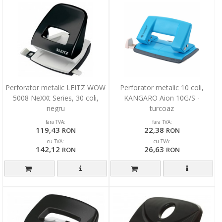
Perforator metalic LEITZ WOW
Perforator metalic 10 coli,
5008 NeXXt Series, 30 coli,
KANGARO Aion 10G/S -
negru
turcoaz
fara TVA:
fara TVA:
119,43
22,38
RON
RON
cu TVA:
cu TVA:
142,12
26,63
RON
RON