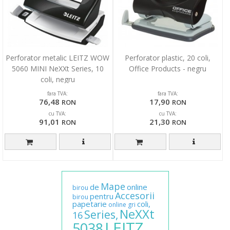
Perforator metalic LEITZ WOW
Perforator plastic, 20 coli,
5060 MINI NeXXt Series, 10
Office Products - negru
coli, negru
fara TVA:
fara TVA:
76,48
17,90
RON
RON
cu TVA:
cu TVA:
91,01
21,30
RON
RON
Mape
de
online
birou
Accesorii
pentru
birou
papetarie
coli,
online
gri
NeXXt
Series,
16
LEITZ
5038