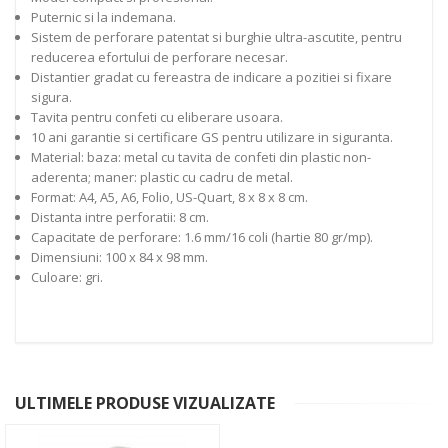
Puternic si la indemana.
Sistem de perforare patentat si burghie ultra-ascutite, pentru
reducerea efortului de perforare necesar.
Distantier gradat cu fereastra de indicare a pozitiei si fixare
sigura.
Tavita pentru confeti cu eliberare usoara.
10 ani garantie si certificare GS pentru utilizare in siguranta.
Material: baza: metal cu tavita de confeti din plastic non-
aderenta; maner: plastic cu cadru de metal.
Format: A4, A5, A6, Folio, US-Quart, 8 x 8 x 8 cm.
Distanta intre perforatii: 8 cm.
Capacitate de perforare: 1.6 mm/16 coli (hartie 80 gr/mp).
Dimensiuni: 100 x 84 x 98 mm.
Culoare: gri.
ULTIMELE PRODUSE VIZUALIZATE