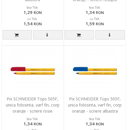
fara TVA:
fara TVA:
1,29
1,34
RON
RON
cu TVA:
cu TVA:
1,54
1,59
RON
RON
Pix SCHNEIDER Tops 505F,
Pix SCHNEIDER Tops 505F,
unica folosinta, varf fin, corp
unica folosinta, varf fin, corp
orange - scriere rosie
orange - scriere albastra
fara TVA:
fara TVA:
1,34
1,34
RON
RON