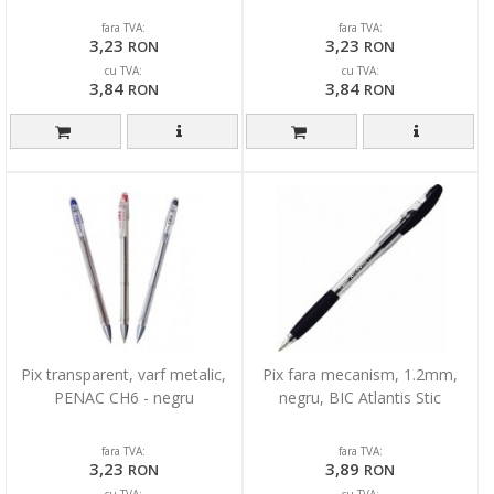
fara TVA:
fara TVA:
3,23
3,23
RON
RON
cu TVA:
cu TVA:
3,84
3,84
RON
RON
Pix transparent, varf metalic,
Pix fara mecanism, 1.2mm,
PENAC CH6 - negru
negru, BIC Atlantis Stic
fara TVA:
fara TVA:
3,23
3,89
RON
RON
cu TVA:
cu TVA: