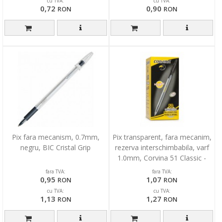
cu TVA:
cu TVA:
0,72
0,90
RON
RON
Pix fara mecanism, 0.7mm,
Pix transparent, fara mecanim,
negru, BIC Cristal Grip
rezerva interschimbabila, varf
1.0mm, Corvina 51 Classic -
negru
fara TVA:
fara TVA:
0,95
1,07
RON
RON
cu TVA:
cu TVA:
1,13
1,27
RON
RON