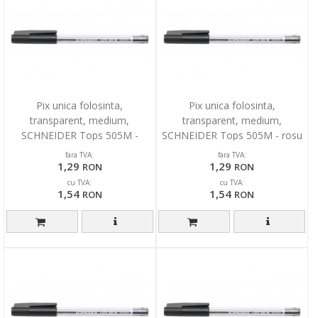
Pix unica folosinta,
Pix unica folosinta,
transparent, medium,
transparent, medium,
SCHNEIDER Tops 505M -
SCHNEIDER Tops 505M - rosu
negru
fara TVA:
fara TVA:
1,29
1,29
RON
RON
cu TVA:
cu TVA:
1,54
1,54
RON
RON