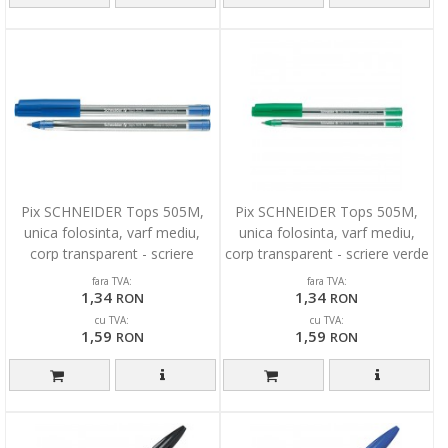
Pix SCHNEIDER Tops 505M,
Pix SCHNEIDER Tops 505M,
unica folosinta, varf mediu,
unica folosinta, varf mediu,
corp transparent - scriere
corp transparent - scriere verde
albastra
fara TVA:
fara TVA:
1,34
1,34
RON
RON
cu TVA:
cu TVA:
1,59
1,59
RON
RON