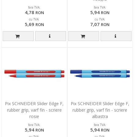
fara TVA:
fara TVA:
4,78
5,94
RON
RON
cu TVA:
cu TVA:
5,69
7,07
RON
RON
Pix SCHNEIDER Slider Edge F,
Pix SCHNEIDER Slider Edge F,
rubber grip, varf fin - scriere
rubber grip, varf fin - scriere
rosie
albastra
fara TVA:
fara TVA:
5,94
5,94
RON
RON
cu TVA:
cu TVA: