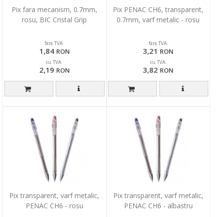
Pix fara mecanism, 0.7mm,
Pix PENAC CH6, transparent,
rosu, BIC Cristal Grip
0.7mm, varf metalic - rosu
fara TVA:
fara TVA:
1,84
3,21
RON
RON
cu TVA:
cu TVA:
2,19
3,82
RON
RON
Pix transparent, varf metalic,
Pix transparent, varf metalic,
PENAC CH6 - rosu
PENAC CH6 - albastru