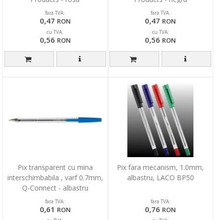
fara TVA:
fara TVA:
0,47
0,47
RON
RON
cu TVA:
cu TVA:
0,56
0,56
RON
RON
Pix transparent cu mina
Pix fara mecanism, 1.0mm,
interschimbabila , varf 0.7mm,
albastru, LACO BP50
Q-Connect - albastru
fara TVA:
fara TVA:
0,61
0,76
RON
RON