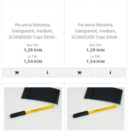
Pix unica folosinta,
Pix unica folosinta,
transparent, medium,
transparent, medium,
SCHNEIDER Tops 505M -
SCHNEIDER Tops 505M -
verde
albastru
fara TVA:
fara TVA:
1,29
1,29
RON
RON
cu TVA:
cu TVA:
1,54
1,54
RON
RON