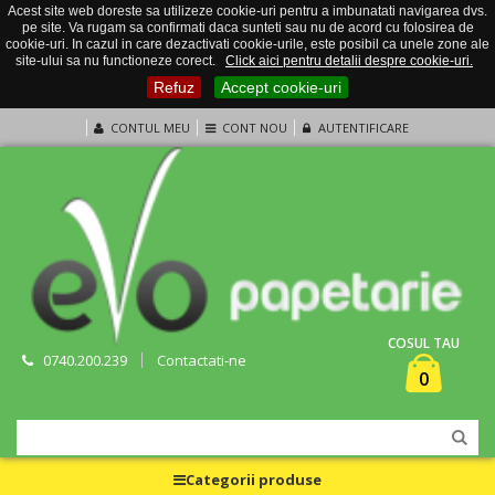
Acest site web doreste sa utilizeze cookie-uri pentru a imbunatati navigarea dvs.
pe site. Va rugam sa confirmati daca sunteti sau nu de acord cu folosirea de
cookie-uri. In cazul in care dezactivati cookie-urile, este posibil ca unele zone ale
site-ului sa nu functioneze corect.
Click aici pentru detalii despre cookie-uri.
Refuz
Accept cookie-uri
CONTUL MEU
CONT NOU
AUTENTIFICARE
COSUL TAU
0740.200.239
Contactati-ne
0
Categorii produse