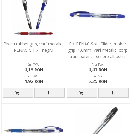
Pix cu rubber grip, varf metalic,
Pix PENAC Soft Glider, rubber
PENAC CH-7 - negru
grip, 1.6mm, varf metalic, corp
transparent - scriere albastra
fara TVA:
fara TVA:
4,13
4,41
RON
RON
cu TVA:
cu TVA:
4,92
5,25
RON
RON