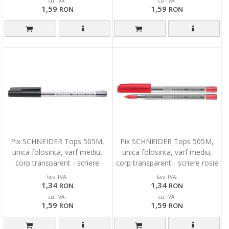
cu TVA:
cu TVA:
1,59
1,59
RON
RON
Pix SCHNEIDER Tops 505M,
Pix SCHNEIDER Tops 505M,
unica folosinta, varf mediu,
unica folosinta, varf mediu,
corp transparent - scriere
corp transparent - scriere rosie
neagra
fara TVA:
fara TVA:
1,34
1,34
RON
RON
cu TVA:
cu TVA:
1,59
1,59
RON
RON