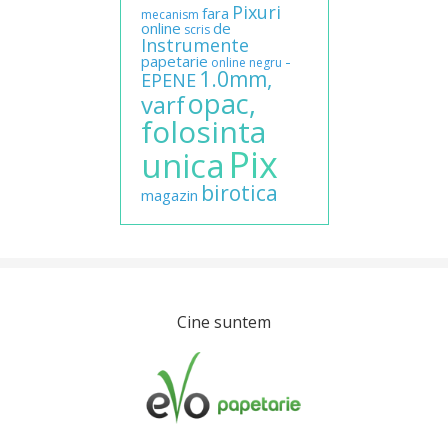
Pixuri
fara
mecanism
online
de
scris
Instrumente
papetarie
-
online
negru
1.0mm,
EPENE
opac,
varf
folosinta
Pix
unica
birotica
magazin
Cine suntem