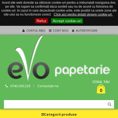
Acest site web doreste sa utilizeze cookie-uri pentru a imbunatati navigarea dvs.
pe site. Va rugam sa confirmati daca sunteti sau nu de acord cu folosirea de
cookie-uri. In cazul in care dezactivati cookie-urile, este posibil ca unele zone ale
site-ului sa nu functioneze corect.
Click aici pentru detalii despre cookie-uri.
Refuz
Accept cookie-uri
CONTUL MEU
CONT NOU
AUTENTIFICARE
COSUL TAU
0740.200.239
Contactati-ne
0
Categorii produse