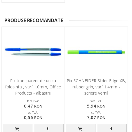
PRODUSE RECOMANDATE
Pix transparent de unica
Pix SCHNEIDER Slider Edge XB,
folosinta , varf 1.0mm, Office
rubber grip, varf 1.4mm -
Products - albastru
scriere vernil
fara TVA:
fara TVA:
0,47
5,94
RON
RON
cu TVA:
cu TVA:
0,56
7,07
RON
RON