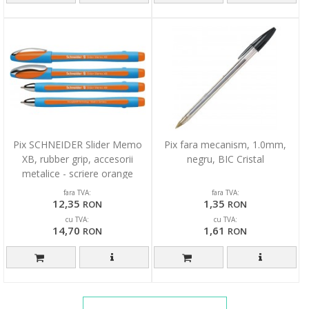
Pix SCHNEIDER Slider Memo
Pix fara mecanism, 1.0mm,
XB, rubber grip, accesorii
negru, BIC Cristal
metalice - scriere orange
fara TVA:
fara TVA:
12,35
1,35
RON
RON
cu TVA:
cu TVA:
14,70
1,61
RON
RON