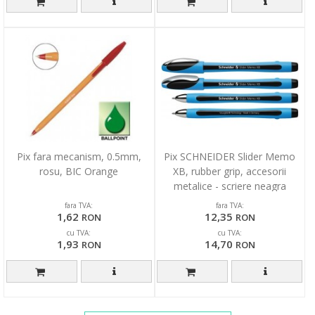
Pix fara mecanism, 0.5mm,
Pix SCHNEIDER Slider Memo
rosu, BIC Orange
XB, rubber grip, accesorii
metalice - scriere neagra
fara TVA:
fara TVA:
1,62
12,35
RON
RON
cu TVA:
cu TVA:
1,93
14,70
RON
RON