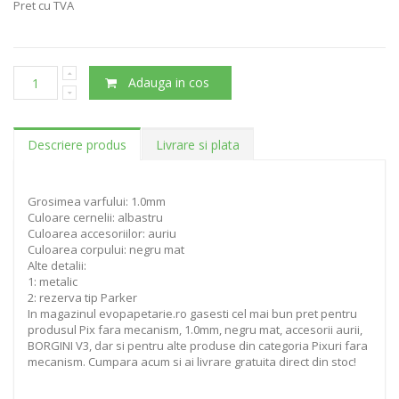
Pret cu TVA
Adauga in cos
Descriere produs
Livrare si plata
Grosimea varfului: 1.0mm
Culoare cernelii: albastru
Culoarea accesoriilor: auriu
Culoarea corpului: negru mat
Alte detalii:
1: metalic
2: rezerva tip Parker
In magazinul evopapetarie.ro gasesti cel mai bun pret pentru
produsul Pix fara mecanism, 1.0mm, negru mat, accesorii aurii,
BORGINI V3, dar si pentru alte produse din categoria Pixuri fara
mecanism. Cumpara acum si ai livrare gratuita direct din stoc!