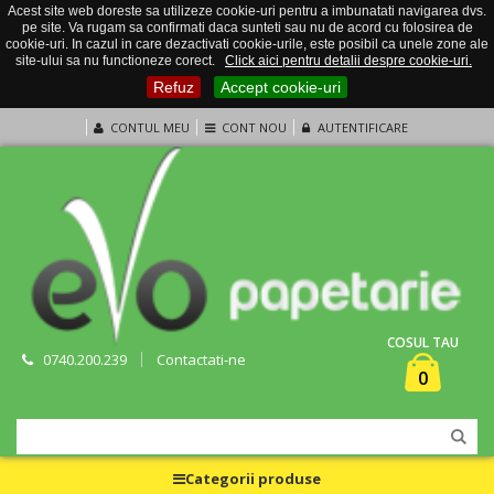
Acest site web doreste sa utilizeze cookie-uri pentru a imbunatati navigarea dvs.
pe site. Va rugam sa confirmati daca sunteti sau nu de acord cu folosirea de
cookie-uri. In cazul in care dezactivati cookie-urile, este posibil ca unele zone ale
site-ului sa nu functioneze corect.
Click aici pentru detalii despre cookie-uri.
Refuz
Accept cookie-uri
CONTUL MEU
CONT NOU
AUTENTIFICARE
COSUL TAU
0740.200.239
Contactati-ne
0
Categorii produse