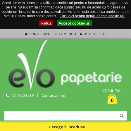
Acest site web doreste sa utilizeze cookie-uri pentru a imbunatati navigarea dvs.
pe site. Va rugam sa confirmati daca sunteti sau nu de acord cu folosirea de
cookie-uri. In cazul in care dezactivati cookie-urile, este posibil ca unele zone ale
site-ului sa nu functioneze corect.
Click aici pentru detalii despre cookie-uri.
Refuz
Accept cookie-uri
CONTUL MEU
CONT NOU
AUTENTIFICARE
COSUL TAU
0740.200.239
Contactati-ne
0
Categorii produse