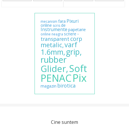
Pixuri
fara
mecanism
online
de
scris
Instrumente
papetarie
-
scriere
online
neagra
corp
transparent
varf
metalic,
grip,
1.6mm,
rubber
Soft
Glider,
Pix
PENAC
birotica
magazin
Cine suntem