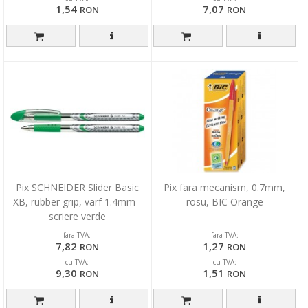
1,54
7,07
RON
RON
Pix SCHNEIDER Slider Basic
Pix fara mecanism, 0.7mm,
XB, rubber grip, varf 1.4mm -
rosu, BIC Orange
scriere verde
fara TVA:
fara TVA:
7,82
1,27
RON
RON
cu TVA:
cu TVA:
9,30
1,51
RON
RON