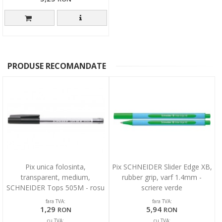
PRODUSE RECOMANDATE
Pix unica folosinta,
Pix SCHNEIDER Slider Edge XB,
transparent, medium,
rubber grip, varf 1.4mm -
SCHNEIDER Tops 505M - rosu
scriere verde
fara TVA:
fara TVA:
1,29
5,94
RON
RON
cu TVA:
cu TVA: