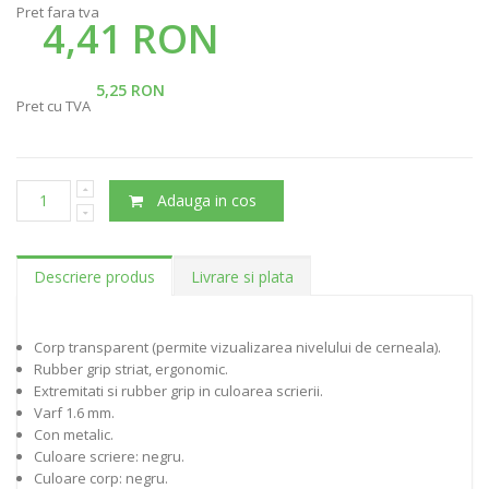
Pret fara tva
4,41 RON
5,25 RON
Pret cu TVA
Adauga in cos
Descriere produs
Livrare si plata
Corp transparent (permite vizualizarea nivelului de cerneala).
Rubber grip striat, ergonomic.
Extremitati si rubber grip in culoarea scrierii.
Varf 1.6 mm.
Con metalic.
Culoare scriere: negru.
Culoare corp: negru.