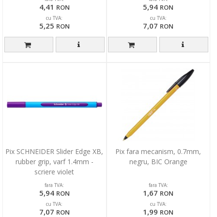
4,41
5,94
RON
RON
cu TVA:
cu TVA:
5,25
7,07
RON
RON
Pix SCHNEIDER Slider Edge XB,
Pix fara mecanism, 0.7mm,
rubber grip, varf 1.4mm -
negru, BIC Orange
scriere violet
fara TVA:
fara TVA:
5,94
1,67
RON
RON
cu TVA:
cu TVA:
7,07
1,99
RON
RON