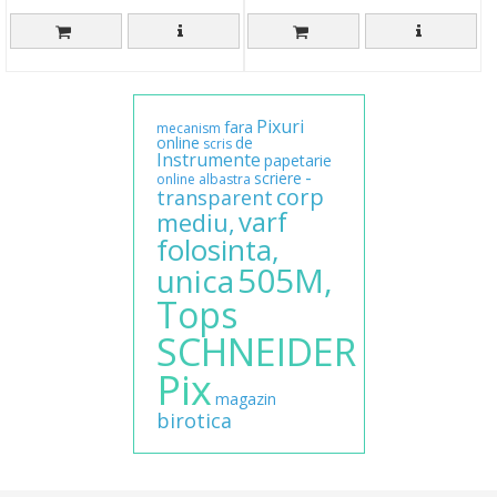
Pixuri
fara
mecanism
online
de
scris
Instrumente
papetarie
-
scriere
online
albastra
corp
transparent
varf
mediu,
folosinta,
505M,
unica
Tops
SCHNEIDER
Pix
magazin
birotica