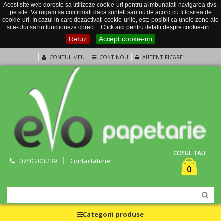
Acest site web doreste sa utilizeze cookie-uri pentru a imbunatati navigarea dvs.
pe site. Va rugam sa confirmati daca sunteti sau nu de acord cu folosirea de
cookie-uri. In cazul in care dezactivati cookie-urile, este posibil ca unele zone ale
site-ului sa nu functioneze corect.
Click aici pentru detalii despre cookie-uri.
Refuz
Accept cookie-uri
CONTUL MEU
CONT NOU
AUTENTIFICARE
COSUL TAU
0740.200.239
Contactati-ne
0
Categorii produse