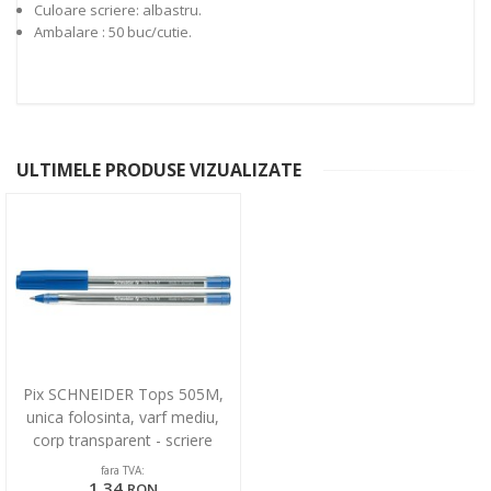
Culoare scriere: albastru.
Ambalare : 50 buc/cutie.
ULTIMELE PRODUSE VIZUALIZATE
Pix SCHNEIDER Tops 505M,
unica folosinta, varf mediu,
corp transparent - scriere
albastra
fara TVA:
1,34
RON