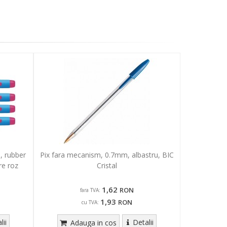
, rubber
Pix fara mecanism, 0.7mm, albastru, BIC
re roz
Cristal
1,62
RON
fara TVA:
1,93
RON
cu TVA:
lii
Detalii
Adauga in cos