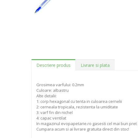
Descriere produs
Livrare si plata
Grosimea varfului: 0.2mm
Culoare: albastru
Alte detalii:
1: corp hexagonal cu tenta in culoarea cernelii
2: cerneala tropicala, rezistenta la umiditate
3: varf fin din nichel
4: capac ventilat
In magazinul evopapetarie.ro gasesti cel mai bun pret 
Cumpara acum si ai livrare gratuita direct din stoc!