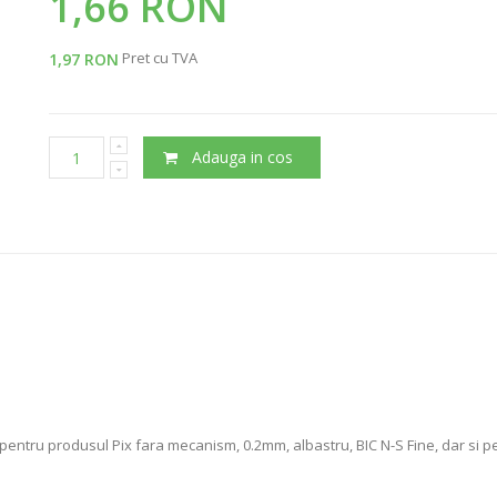
1,66 RON
Pret cu TVA
1,97 RON
Adauga in cos
pentru produsul Pix fara mecanism, 0.2mm, albastru, BIC N-S Fine, dar si p