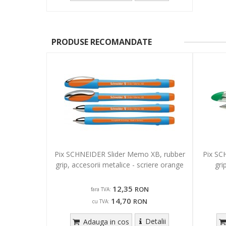
PRODUSE RECOMANDATE
Pix SCHNEIDER Slider Memo XB, rubber
Pix SC
grip, accesorii metalice - scriere orange
gri
12,35
RON
fara TVA:
14,70
RON
cu TVA:
Detalii
Adauga in cos