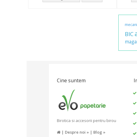
mecan
BIC
maga
Cine suntem
I
Birotica si accesorii pentru birou
|
Despre noi »
|
Blog »