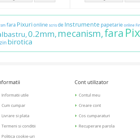
Pixuri
Instrumente
fara
online
de
papetarie
ism
scris
online
Fi
Pi
fara
mecanism,
0.2mm,
albastru,
birotica
zin
nformatii
Cont utilizator
Informatii utile
Contul meu
Cum cumpar
Creare cont
Livrare si plata
Cos cumparaturi
Termeni si conditii
Recuperare parola
Politica cookie-uri