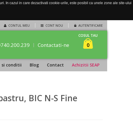
. In cazul in care dezactivati cookie-urile, este posibil ca unele zone ale site-ului
CONTUL MEU
CONT NOU
AUTENTIFICARE
COSUL TAU
0740.200.239
Contactati-ne
0
si conditii
Blog
Contact
Achizitii SEAP
astru, BIC N-S Fine