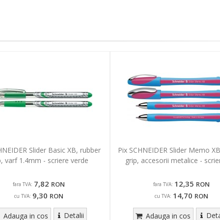
HNEIDER Slider Basic XB, rubber
Pix SCHNEIDER Slider Memo XB
p, varf 1.4mm - scriere verde
grip, accesorii metalice - scrie
7,82
12,35
RON
RON
fara TVA:
fara TVA:
9,30
14,70
RON
RON
cu TVA:
cu TVA:
Detalii
Deta
Adauga in cos
Adauga in cos