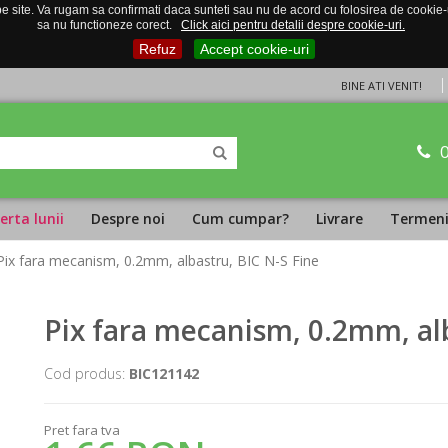
 site. Va rugam sa confirmati daca sunteti sau nu de acord cu folosirea de cookie-uri
sa nu functioneze corect.
Click aici pentru detalii despre cookie-uri.
Refuz
Accept cookie-uri
BINE ATI VENIT!
erta lunii
Despre noi
Cum cumpar?
Livrare
Termeni 
Pix fara mecanism, 0.2mm, albastru, BIC N-S Fine
Pix fara mecanism, 0.2mm, alb
Cod produs:
BIC121142
Pret fara tva