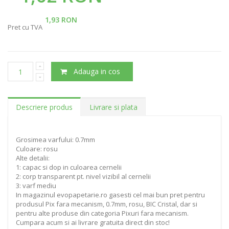
1,93 RON
Pret cu TVA
Adauga in cos
Descriere produs
Livrare si plata
Grosimea varfului: 0.7mm
Culoare: rosu
Alte detalii:
1: capac si dop in culoarea cernelii
2: corp transparent pt. nivel vizibil al cernelii
3: varf mediu
In magazinul evopapetarie.ro gasesti cel mai bun pret pentru
produsul Pix fara mecanism, 0.7mm, rosu, BIC Cristal, dar si
pentru alte produse din categoria Pixuri fara mecanism.
Cumpara acum si ai livrare gratuita direct din stoc!