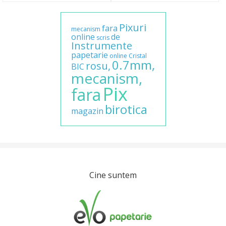
Pixuri
fara
mecanism
online
de
scris
Instrumente
papetarie
online
Cristal
0.7mm,
rosu,
BIC
mecanism,
Pix
fara
birotica
magazin
Cine suntem