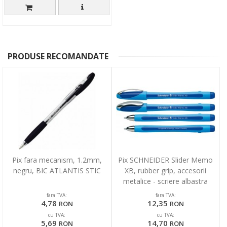
PRODUSE RECOMANDATE
Pix fara mecanism, 1.2mm,
Pix SCHNEIDER Slider Memo
negru, BIC ATLANTIS STIC
XB, rubber grip, accesorii
metalice - scriere albastra
fara TVA:
fara TVA:
4,78
12,35
RON
RON
cu TVA:
cu TVA:
5,69
14,70
RON
RON