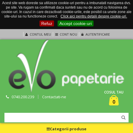
Acest site web doreste sa utilizeze cookie-uri pentru a imbunatati navigarea dvs.
pe site. Va rugam sa confirmati daca sunteti sau nu de acord cu folosirea de
cookie-uri. In cazul in care dezactivati cookie-urile, este posibil ca unele zone ale
site-ului sa nu functioneze corect.
Click aici pentru detalii despre cookie-uri.
Refuz
Accept cookie-uri
CONTUL MEU
CONT NOU
AUTENTIFICARE
COSUL TAU
0740.200.239
Contactati-ne
0
Categorii produse