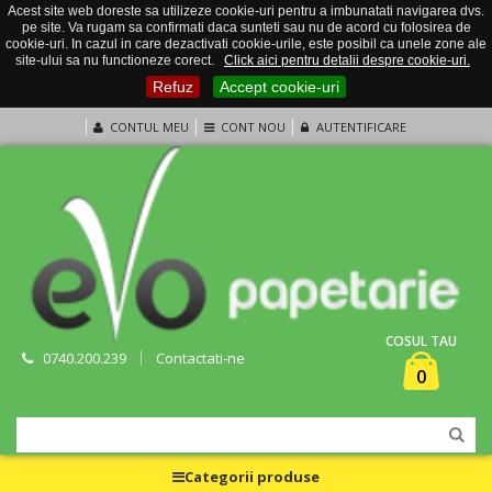
Acest site web doreste sa utilizeze cookie-uri pentru a imbunatati navigarea dvs.
pe site. Va rugam sa confirmati daca sunteti sau nu de acord cu folosirea de
cookie-uri. In cazul in care dezactivati cookie-urile, este posibil ca unele zone ale
site-ului sa nu functioneze corect.
Click aici pentru detalii despre cookie-uri.
Refuz
Accept cookie-uri
CONTUL MEU
CONT NOU
AUTENTIFICARE
COSUL TAU
0740.200.239
Contactati-ne
0
Categorii produse