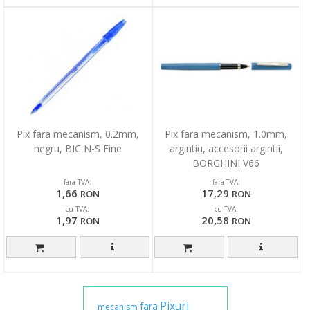
Pix fara mecanism, 0.2mm,
Pix fara mecanism, 1.0mm,
negru, BIC N-S Fine
argintiu, accesorii argintii,
BORGHINI V66
fara TVA:
fara TVA:
1,66
17,29
RON
RON
cu TVA:
cu TVA:
1,97
20,58
RON
RON
Pixuri
fara
mecanism