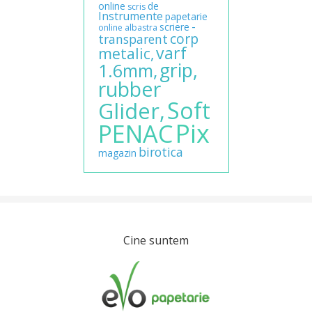
online
de
scris
Instrumente
papetarie
-
scriere
online
albastra
corp
transparent
varf
metalic,
grip,
1.6mm,
rubber
Soft
Glider,
Pix
PENAC
birotica
magazin
Cine suntem