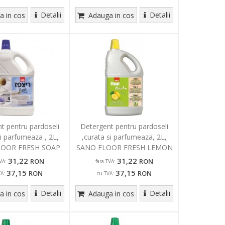
Detalii
Detalii
 in cos
Adauga in cos
t pentru pardoseli
Detergent pentru pardoseli
si parfumeaza , 2L,
,curata si parfumeaza, 2L,
LOOR FRESH SOAP
SANO FLOOR FRESH LEMON
31,22
31,22
RON
RON
VA:
fara TVA:
37,15
37,15
RON
RON
VA:
cu TVA:
Detalii
Detalii
 in cos
Adauga in cos