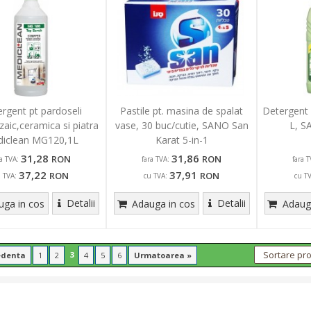
rgent pt pardoseli
Pastile pt. masina de spalat
Detergent l
aic,ceramica si piatra
vase, 30 buc/cutie, SANO San
L, S
iclean MG120,1L
Karat 5-in-1
31,28
31,86
RON
RON
ra TVA:
fara TVA:
fara T
37,22
37,91
RON
RON
u TVA:
cu TVA:
cu T
Detalii
Detalii
ga in cos
Adauga in cos
Adauga
3
edenta
1
2
4
5
6
Urmatoarea »