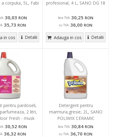
i a corpului, 5L, Fabi
profesional, 4 L, SANO DG 18
30,03
30,25
RON
RON
VA:
fara TVA:
35,73
36,00
RON
RON
VA:
cu TVA:
Detalii
Detalii
 in cos
Adauga in cos
t pentru pardoseli,
Detergent pentru
 parfumeaza, 2 litri,
marmura,gresie, 2L, SANO
oor Fresh - musk
POLIWIX CERAMIC
30,52
30,84
RON
RON
VA:
fara TVA:
36,32
36,70
RON
RON
VA:
cu TVA: