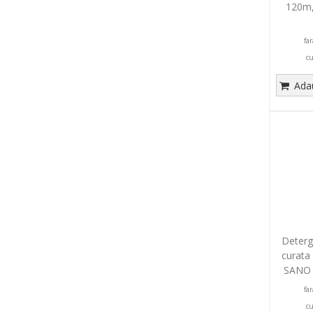
120m, 
fa
c
Adau
Deterg
curata 
SANO F
fa
c