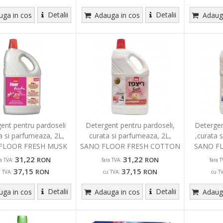
Detalii
Detalii
ga in cos
Adauga in cos
Adauga
ent pentru pardoseli
Detergent pentru pardoseli,
Detergen
a si parfumeaza, 2L,
curata si parfumeaza, 2L,
,curata 
FLOOR FRESH MUSK
SANO FLOOR FRESH COTTON
SANO F
31,22
31,22
RON
RON
ra TVA:
fara TVA:
fara T
37,15
37,15
RON
RON
u TVA:
cu TVA:
cu T
Detalii
Detalii
ga in cos
Adauga in cos
Adauga