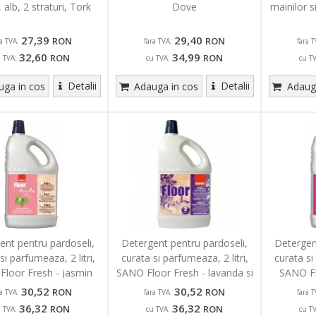
alb, 2 straturi, Tork
Dove
mainilor s
27,39
29,40
RON
RON
ra TVA:
fara TVA:
fara T
32,60
34,99
RON
RON
u TVA:
cu TVA:
cu T
Detalii
Detalii
ga in cos
Adauga in cos
Adauga
ent pentru pardoseli,
Detergent pentru pardoseli,
Detergen
si parfumeaza, 2 litri,
curata si parfumeaza, 2 litri,
curata si
loor Fresh - jasmin
SANO Floor Fresh - lavanda si
SANO Fl
liliac
30,52
30,52
RON
RON
ra TVA:
fara TVA:
fara T
36,32
36,32
RON
RON
u TVA:
cu TVA:
cu T