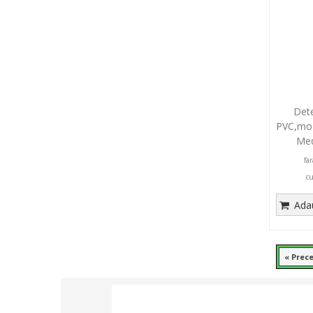
Dete
PVC,moz
Med
fa
c
Adau
« Prec