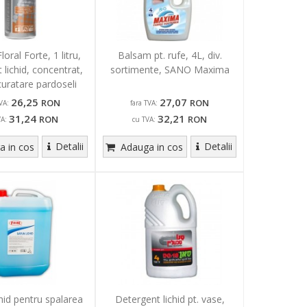
oral Forte, 1 litru,
Balsam pt. rufe, 4L, div.
 lichid, concentrat,
sortimente, SANO Maxima
curatare pardoseli
26,25
27,07
RON
RON
VA:
fara TVA:
31,24
32,21
RON
RON
VA:
cu TVA:
Detalii
Detalii
 in cos
Adauga in cos
hid pentru spalarea
Detergent lichid pt. vase,