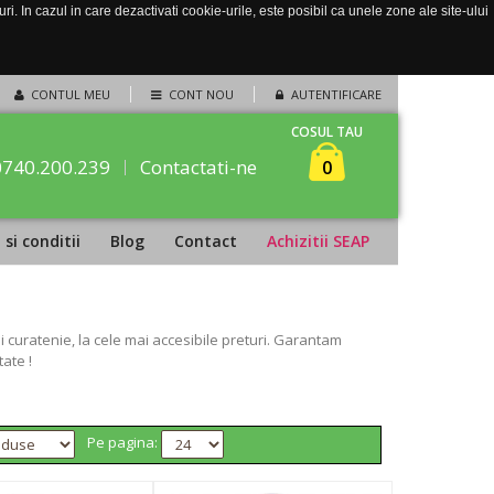
. In cazul in care dezactivati cookie-urile, este posibil ca unele zone ale site-ului
CONTUL MEU
CONT NOU
AUTENTIFICARE
COSUL TAU
0740.200.239
Contactati-ne
0
si conditii
Blog
Contact
Achizitii SEAP
 curatenie, la cele mai accesibile preturi. Garantam
ate !
Pe pagina: