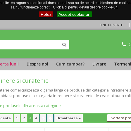
 site. Va rugam sa confirmati daca sunteti sau nu de acord cu folosirea de cookie-uri
sa nu functioneze corect.
Click aici pentru detalii despre cookie-uri.
Refuz
Accept cookie-uri
BINE ATI VENIT!
erta lunii
Despre noi
Cum cumpar?
Livrare
Termeni 
tinere si curatenie
tarie comercializeaza o gama larga de produse din categoria Intretinere si
apida si produse din categoria Intretinere si curatenie de cea mai buna calit
te produsele din aceasta categorie
3
edenta
1
2
4
5
6
Urmatoarea »