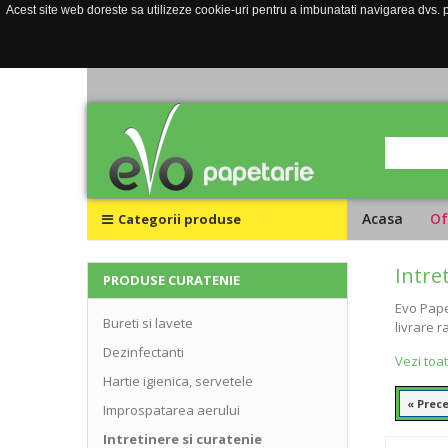
Acest site web doreste sa utilizeze cookie-uri pentru a imbunatati navigarea dvs. pe
Acasa
Of
Categorii produse
Intre
PRODUSE CURATENIE
Evo Pape
Bureti si lavete
livrare r
Dezinfectanti
Vezi toa
Hartie igienica, servetele
« Prec
Improspatarea aerului
Intretinere si curatenie