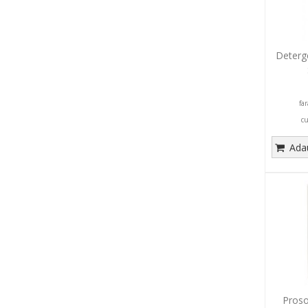
Deterge
fa
c
Adau
Proso