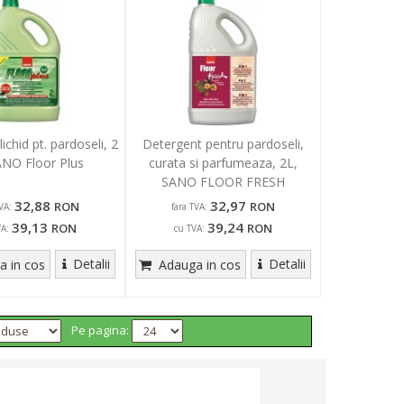
ichid pt. pardoseli, 2
Detergent pentru pardoseli,
ANO Floor Plus
curata si parfumeaza, 2L,
SANO FLOOR FRESH
PASSIFLORA
32,88
32,97
RON
RON
VA:
fara TVA:
39,13
39,24
RON
RON
VA:
cu TVA:
Detalii
Detalii
 in cos
Adauga in cos
Pe pagina: