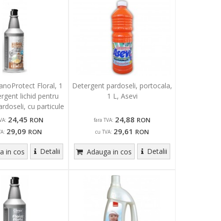
noProtect Floral, 1
Detergent pardoseli, portocala,
tergent lichid pentru
1 L, Asevi
rdoseli, cu particule
silicon
24,45
24,88
RON
RON
VA:
fara TVA:
29,09
29,61
RON
RON
VA:
cu TVA:
Detalii
Detalii
 in cos
Adauga in cos