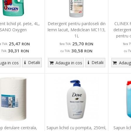
nt lichid pt. pete, 4L,
Detergent pentru pardoseli din
CLINEX Fl
SANO Oxygen
lemn lacuit, Mediclean MC113,
detergent
1L
pentru 
25,47
25,70
RON
RON
ra TVA:
fara TVA:
fara T
30,31
30,58
RON
RON
u TVA:
cu TVA:
cu T
Detalii
Detalii
ga in cos
Adauga in cos
Adauga
p derulare centrala,
Sapun lichid cu pompita, 250ml,
Sapun lic