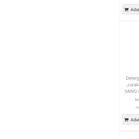
Adau
Deterg
,curat
SANO 
fa
c
Adau