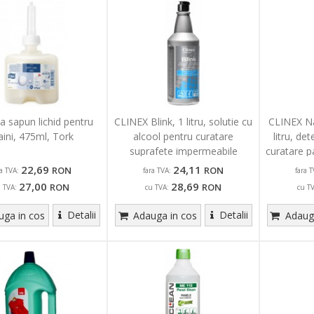
a sapun lichid pentru
CLINEX Blink, 1 litru, solutie cu
CLINEX Na
ini, 475ml, Tork
alcool pentru curatare
litru, de
suprafete impermeabile
curatare pa
22,69
24,11
RON
RON
ra TVA:
fara TVA:
fara T
27,00
28,69
RON
RON
u TVA:
cu TVA:
cu T
Detalii
Detalii
ga in cos
Adauga in cos
Adauga