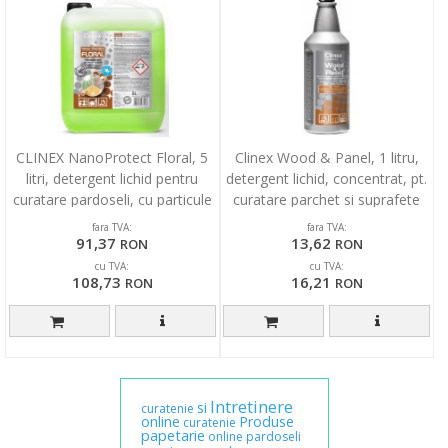
CLINEX NanoProtect Floral, 5
Clinex Wood & Panel, 1 litru,
litri, detergent lichid pentru
detergent lichid, concentrat, pt.
curatare pardoseli, cu particule
curatare parchet si suprafete
silicon
lemn
fara TVA:
fara TVA:
91,37
13,62
RON
RON
cu TVA:
cu TVA:
108,73
16,21
RON
RON
Intretinere
si
curatenie
online
Produse
curatenie
papetarie
online
pardoseli