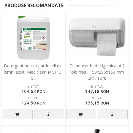
PRODUSE RECOMANDATE
Detergent pentru pardoseli din
Dispencer hartie igienica pt.2
lemn lacuit, Mediclean MC113,
role mici , 158x286x153 mm
5L
,alb, Tork
fara TVA:
fara TVA:
104,62
147,18
RON
RON
cu TVA:
cu TVA:
124,50
175,15
RON
RON