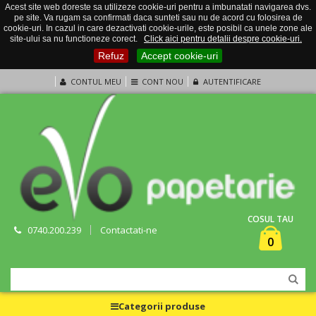
Acest site web doreste sa utilizeze cookie-uri pentru a imbunatati navigarea dvs.
pe site. Va rugam sa confirmati daca sunteti sau nu de acord cu folosirea de
cookie-uri. In cazul in care dezactivati cookie-urile, este posibil ca unele zone ale
site-ului sa nu functioneze corect.
Click aici pentru detalii despre cookie-uri.
Refuz
Accept cookie-uri
CONTUL MEU
CONT NOU
AUTENTIFICARE
COSUL TAU
0740.200.239
Contactati-ne
0
Categorii produse