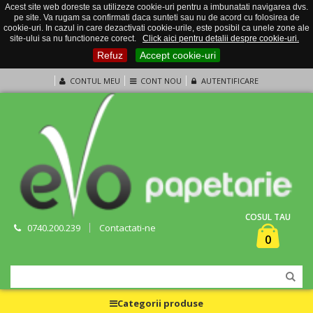
Acest site web doreste sa utilizeze cookie-uri pentru a imbunatati navigarea dvs.
pe site. Va rugam sa confirmati daca sunteti sau nu de acord cu folosirea de
cookie-uri. In cazul in care dezactivati cookie-urile, este posibil ca unele zone ale
site-ului sa nu functioneze corect.
Click aici pentru detalii despre cookie-uri.
Refuz
Accept cookie-uri
CONTUL MEU
CONT NOU
AUTENTIFICARE
COSUL TAU
0740.200.239
Contactati-ne
0
Categorii produse