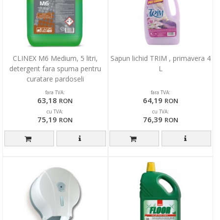
CLINEX M6 Medium, 5 litri,
Sapun lichid TRIM , primavera 4
detergent fara spuma pentru
L
curatare pardoseli
fara TVA:
fara TVA:
63,18
64,19
RON
RON
cu TVA:
cu TVA:
75,19
76,39
RON
RON