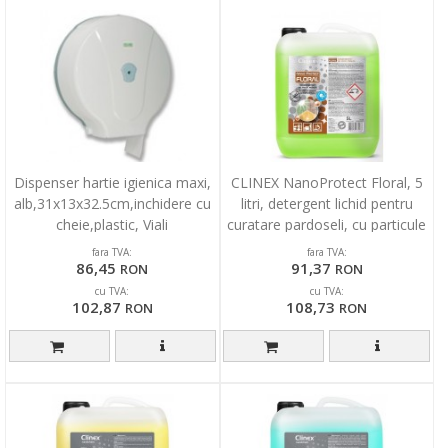
Dispenser hartie igienica maxi,
CLINEX NanoProtect Floral, 5
alb,31x13x32.5cm,inchidere cu
litri, detergent lichid pentru
cheie,plastic, Viali
curatare pardoseli, cu particule
silicon
fara TVA:
fara TVA:
86,45
91,37
RON
RON
cu TVA:
cu TVA:
102,87
108,73
RON
RON