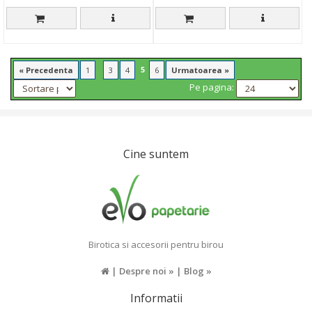
...
5
« Precedenta
1
3
4
6
Urmatoarea »
Pe pagina:
Cine suntem
Birotica si accesorii pentru birou
|
Despre noi »
|
Blog »
Informatii