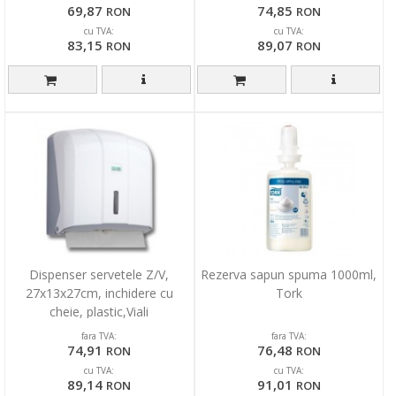
69,87
74,85
RON
RON
cu TVA:
cu TVA:
83,15
89,07
RON
RON
Dispenser servetele Z/V,
Rezerva sapun spuma 1000ml,
27x13x27cm, inchidere cu
Tork
cheie, plastic,Viali
fara TVA:
fara TVA:
74,91
76,48
RON
RON
cu TVA:
cu TVA:
89,14
91,01
RON
RON