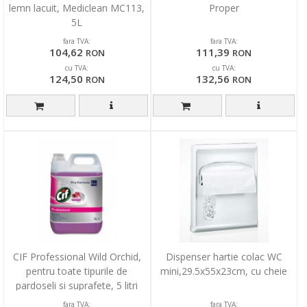
lemn lacuit, Mediclean MC113,
Proper
5L
fara TVA:
fara TVA:
104,62
111,39
RON
RON
cu TVA:
cu TVA:
124,50
132,56
RON
RON
CIF Professional Wild Orchid,
Dispenser hartie colac WC
pentru toate tipurile de
mini,29.5x55x23cm, cu cheie
pardoseli si suprafete, 5 litri
fara TVA:
fara TVA: