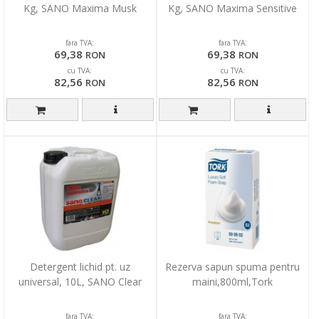
Kg, SANO Maxima Musk
Kg, SANO Maxima Sensitive
fara TVA:
fara TVA:
69,38
69,38
RON
RON
cu TVA:
cu TVA:
82,56
82,56
RON
RON
Detergent lichid pt. uz
Rezerva sapun spuma pentru
universal, 10L, SANO Clear
maini,800ml,Tork
fara TVA:
fara TVA: