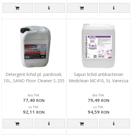
Detergent lichid pt. pardoseli,
Sapun lichid antibacterian
10L, SANO Floor Cleaner S-255
Mediclean MC410, 5L Vanessa
fara TVA:
fara TVA:
77,40
79,49
RON
RON
cu TVA:
cu TVA:
92,11
94,59
RON
RON