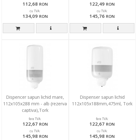
112,68
122,49
RON
RON
cu TVA:
cu TVA:
134,09
145,76
RON
RON
Dispencer sapun lichid mare,
Dispenser sapun lichid
112x105x288 mm - alb (rezerva
112x105x188mm,475ml, Tork
captiva),Tork
fara TVA:
fara TVA:
122,67
122,67
RON
RON
cu TVA:
cu TVA:
145,98
145,98
RON
RON