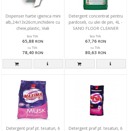
Dispenser hartie igienica mini
Detergent concentrat pentru
alb,24x13x26cm,inchidere cu
pardoseli, cu ulei de pin, 4L -
cheie,plastic, Viali
SANO FLOOR CLEANER
fara TVA:
fara TVA:
65,88
67,76
RON
RON
cu TVA:
cu TVA:
78,40
80,63
RON
RON
Detergent praf pt. tesaturi, 6
Detergent praf pt. tesaturi, 6