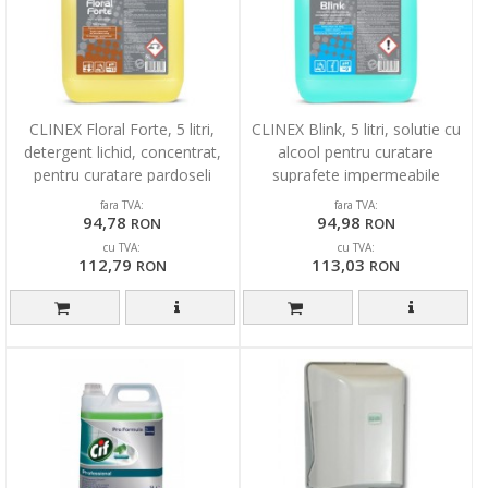
CLINEX Floral Forte, 5 litri,
CLINEX Blink, 5 litri, solutie cu
detergent lichid, concentrat,
alcool pentru curatare
pentru curatare pardoseli
suprafete impermeabile
fara TVA:
fara TVA:
94,78
94,98
RON
RON
cu TVA:
cu TVA:
112,79
113,03
RON
RON