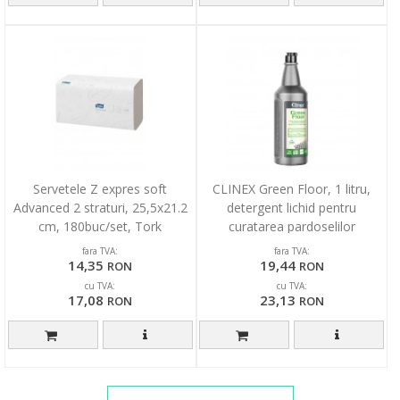
Servetele Z expres soft
CLINEX Green Floor, 1 litru,
Advanced 2 straturi, 25,5x21.2
detergent lichid pentru
cm, 180buc/set, Tork
curatarea pardoselilor
fara TVA:
fara TVA:
14,35
19,44
RON
RON
cu TVA:
cu TVA:
17,08
23,13
RON
RON