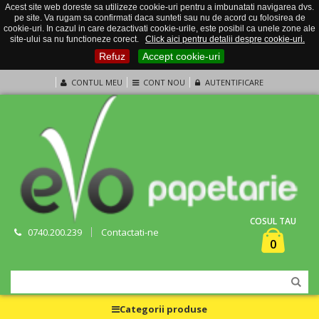
Acest site web doreste sa utilizeze cookie-uri pentru a imbunatati navigarea dvs.
pe site. Va rugam sa confirmati daca sunteti sau nu de acord cu folosirea de
cookie-uri. In cazul in care dezactivati cookie-urile, este posibil ca unele zone ale
site-ului sa nu functioneze corect.
Click aici pentru detalii despre cookie-uri.
Refuz
Accept cookie-uri
CONTUL MEU
CONT NOU
AUTENTIFICARE
COSUL TAU
0740.200.239
Contactati-ne
0
Categorii produse