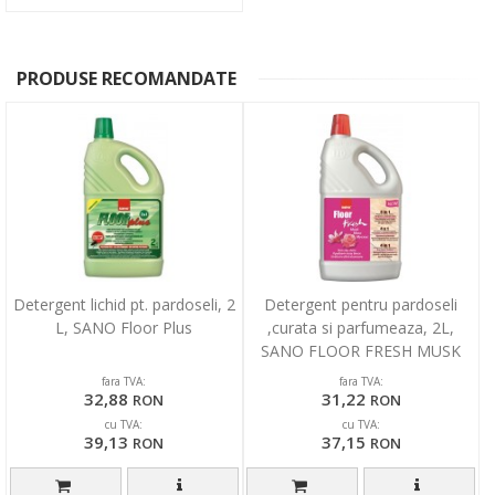
PRODUSE RECOMANDATE
Detergent lichid pt. pardoseli, 2
Detergent pentru pardoseli
L, SANO Floor Plus
,curata si parfumeaza, 2L,
SANO FLOOR FRESH MUSK
fara TVA:
fara TVA:
32,88
31,22
RON
RON
cu TVA:
cu TVA:
39,13
37,15
RON
RON