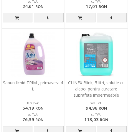
cu TVA:
cu TVA:
24,61
17,01
RON
RON
Sapun lichid TRIM , primavera 4
CLINEX Blink, 5 litri, solutie cu
L
alcool pentru curatare
suprafete impermeabile
fara TVA:
fara TVA:
64,19
94,98
RON
RON
cu TVA:
cu TVA:
76,39
113,03
RON
RON