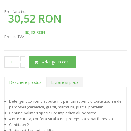
Pret fara tva
30,52 RON
36,32 RON
Pret cu TVA
Adauga in cos
Descriere produs
Livrare si plata
Detergent concentrat puternic parfumat pentru toate tipurile de
pardoseli (ceramica, granit, marmura, piatra, portelan).
Contine polimeri speciali ce impiedica alunecarea.
4 in 1: curata, confera stralucire, protejeaza si parfumeaza.
Cantitate: 2 l.
Sortiment: lavanda si liliac.