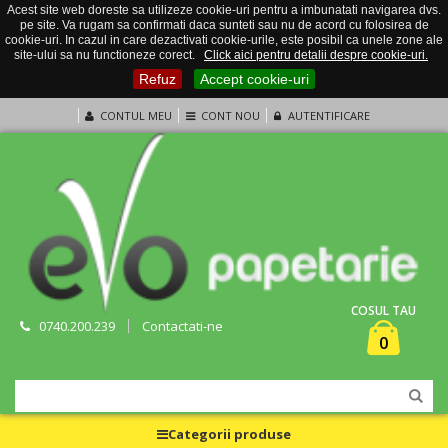
Acest site web doreste sa utilizeze cookie-uri pentru a imbunatati navigarea dvs.
pe site. Va rugam sa confirmati daca sunteti sau nu de acord cu folosirea de
cookie-uri. In cazul in care dezactivati cookie-urile, este posibil ca unele zone ale
site-ului sa nu functioneze corect.
Click aici pentru detalii despre cookie-uri.
Refuz
Accept cookie-uri
CONTUL MEU
CONT NOU
AUTENTIFICARE
COSUL TAU
0740.200.239
Contactati-ne
0
Categorii produse