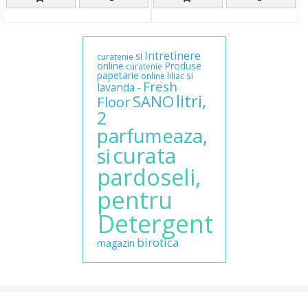
Intretinere
si
curatenie
online
Produse
curatenie
papetarie
si
online
liliac
Fresh
-
lavanda
litri,
SANO
Floor
2
parfumeaza,
curata
si
pardoseli,
pentru
Detergent
birotica
magazin