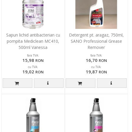
Sapun lichid antibacterian cu
Detergent pt. aragaz, 750ml,
pompita Mediclean MC410,
SANO Professional Grease
500ml Vanessa
Remover
fara TVA:
fara TVA:
15,98
16,70
RON
RON
cu TVA:
cu TVA:
19,02
19,87
RON
RON