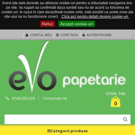
Acest site web doreste sa utilizeze cookie-uri pentru a imbunatati navigarea dvs.
pe site. Va rugam sa confirmati daca sunteti sau nu de acord cu folosirea de
cookie-uri. In cazul in care dezactivati cookie-urile, este posibil ca unele zone ale
site-ului sa nu functioneze corect.
Click aici pentru detalii despre cookie-uri.
Refuz
Accept cookie-uri
CONTUL MEU
CONT NOU
AUTENTIFICARE
COSUL TAU
0740.200.239
Contactati-ne
0
Categorii produse