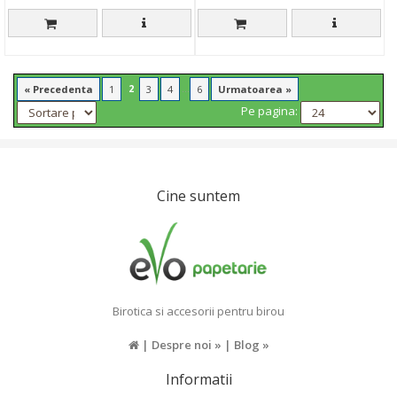
2
...
« Precedenta
1
3
4
6
Urmatoarea »
Pe pagina:
Cine suntem
Birotica si accesorii pentru birou
|
Despre noi »
|
Blog »
Informatii