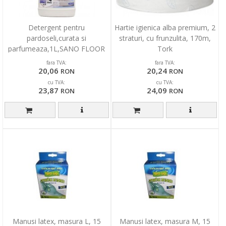
Detergent pentru
Hartie igienica alba premium, 2
pardoseli,curata si
straturi, cu frunzulita, 170m,
parfumeaza,1L,SANO FLOOR
Tork
FRESH SOAP
fara TVA:
fara TVA:
20,06
20,24
RON
RON
cu TVA:
cu TVA:
23,87
24,09
RON
RON
Manusi latex, masura L, 15
Manusi latex, masura M, 15