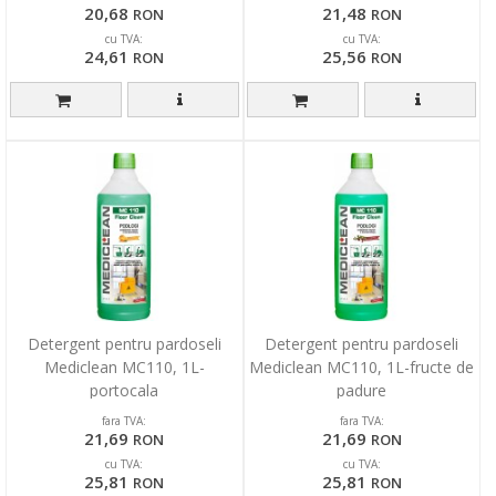
20,68
21,48
RON
RON
cu TVA:
cu TVA:
24,61
25,56
RON
RON
Detergent pentru pardoseli
Detergent pentru pardoseli
Mediclean MC110, 1L-
Mediclean MC110, 1L-fructe de
portocala
padure
fara TVA:
fara TVA:
21,69
21,69
RON
RON
cu TVA:
cu TVA:
25,81
25,81
RON
RON