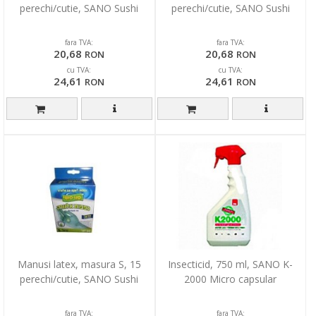
perechi/cutie, SANO Sushi
perechi/cutie, SANO Sushi
fara TVA:
fara TVA:
20,68
20,68
RON
RON
cu TVA:
cu TVA:
24,61
24,61
RON
RON
Manusi latex, masura S, 15
Insecticid, 750 ml, SANO K-
perechi/cutie, SANO Sushi
2000 Micro capsular
fara TVA:
fara TVA: