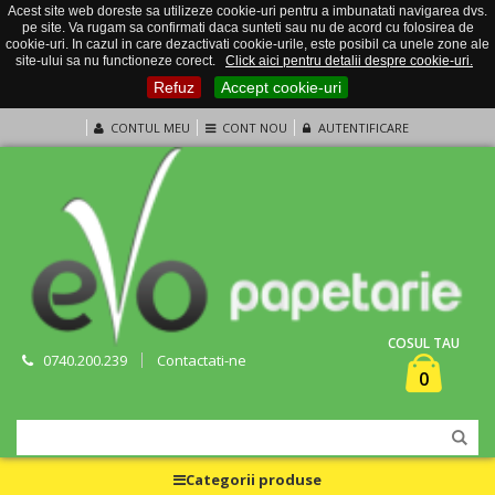
Acest site web doreste sa utilizeze cookie-uri pentru a imbunatati navigarea dvs.
pe site. Va rugam sa confirmati daca sunteti sau nu de acord cu folosirea de
cookie-uri. In cazul in care dezactivati cookie-urile, este posibil ca unele zone ale
site-ului sa nu functioneze corect.
Click aici pentru detalii despre cookie-uri.
Refuz
Accept cookie-uri
CONTUL MEU
CONT NOU
AUTENTIFICARE
COSUL TAU
0740.200.239
Contactati-ne
0
Categorii produse