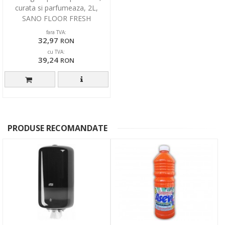
curata si parfumeaza, 2L,
SANO FLOOR FRESH
PASSIFLORA
fara TVA:
32,97
RON
cu TVA:
39,24
RON
PRODUSE RECOMANDATE