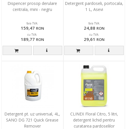
Dispencer prosop derulare
Detergent pardoseli, portocala,
centrala, mini - negru
1 L, Asevi
fara TVA:
fara TVA:
159,47
24,88
RON
RON
cu TVA:
cu TVA:
189,77
29,61
RON
RON
Detergent pt. uz universal, 4L,
CLINEX Floral Citro, 5 litri,
SANO DG 721 Quick Grease
detergent lichid pentru
Remover
curatarea pardoselilor