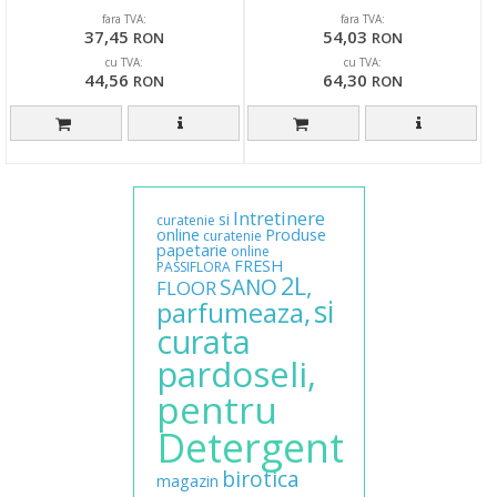
fara TVA:
fara TVA:
37,45
54,03
RON
RON
cu TVA:
cu TVA:
44,56
64,30
RON
RON
Intretinere
si
curatenie
online
Produse
curatenie
papetarie
online
FRESH
PASSIFLORA
2L,
SANO
FLOOR
si
parfumeaza,
curata
pardoseli,
pentru
Detergent
birotica
magazin