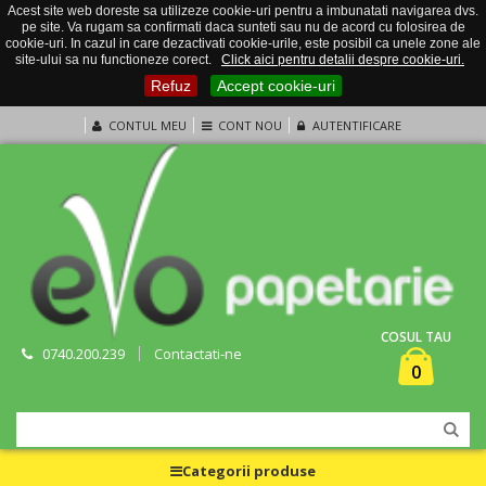
Acest site web doreste sa utilizeze cookie-uri pentru a imbunatati navigarea dvs.
pe site. Va rugam sa confirmati daca sunteti sau nu de acord cu folosirea de
cookie-uri. In cazul in care dezactivati cookie-urile, este posibil ca unele zone ale
site-ului sa nu functioneze corect.
Click aici pentru detalii despre cookie-uri.
Refuz
Accept cookie-uri
CONTUL MEU
CONT NOU
AUTENTIFICARE
COSUL TAU
0740.200.239
Contactati-ne
0
Categorii produse