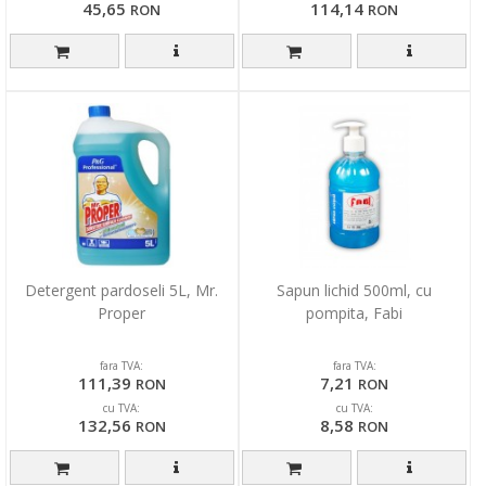
45,65
114,14
RON
RON
Detergent pardoseli 5L, Mr.
Sapun lichid 500ml, cu
Proper
pompita, Fabi
fara TVA:
fara TVA:
111,39
7,21
RON
RON
cu TVA:
cu TVA:
132,56
8,58
RON
RON