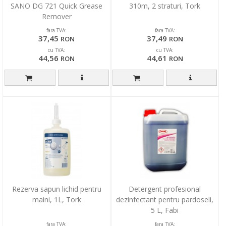
SANO DG 721 Quick Grease
310m, 2 straturi, Tork
Remover
fara TVA:
fara TVA:
37,45
37,49
RON
RON
cu TVA:
cu TVA:
44,56
44,61
RON
RON
Rezerva sapun lichid pentru
Detergent profesional
maini, 1L, Tork
dezinfectant pentru pardoseli,
5 L, Fabi
fara TVA:
fara TVA: