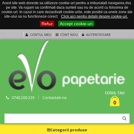
Acest site web doreste sa utilizeze cookie-uri pentru a imbunatati navigarea dvs.
pe site. Va rugam sa confirmati daca sunteti sau nu de acord cu folosirea de
cookie-uri. In cazul in care dezactivati cookie-urile, este posibil ca unele zone ale
site-ului sa nu functioneze corect.
Click aici pentru detalii despre cookie-uri.
Refuz
Accept cookie-uri
CONTUL MEU
CONT NOU
AUTENTIFICARE
COSUL TAU
0740.200.239
Contactati-ne
0
Categorii produse