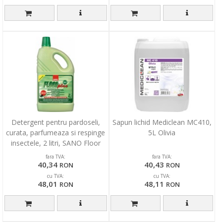
Detergent pentru pardoseli,
Sapun lichid Mediclean MC410,
curata, parfumeaza si respinge
5L Olivia
insectele, 2 litri, SANO Floor
Plus
fara TVA:
fara TVA:
40,34
40,43
RON
RON
cu TVA:
cu TVA:
48,01
48,11
RON
RON