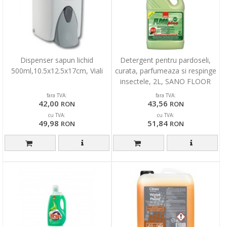
Dispenser sapun lichid
Detergent pentru pardoseli,
500ml,10.5x12.5x17cm, Viali
curata, parfumeaza si respinge
insectele, 2L, SANO FLOOR
PLUS
fara TVA:
fara TVA:
42,00
43,56
RON
RON
cu TVA:
cu TVA:
49,98
51,84
RON
RON