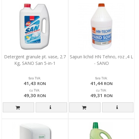
Detergent granule pt. vase, 2.7
Sapun lichid HN Tehno, roz ,4 L
Kg, SANO San 5-in-1
- SANO
fara TVA:
fara TVA:
41,43
41,44
RON
RON
cu TVA:
cu TVA:
49,30
49,31
RON
RON