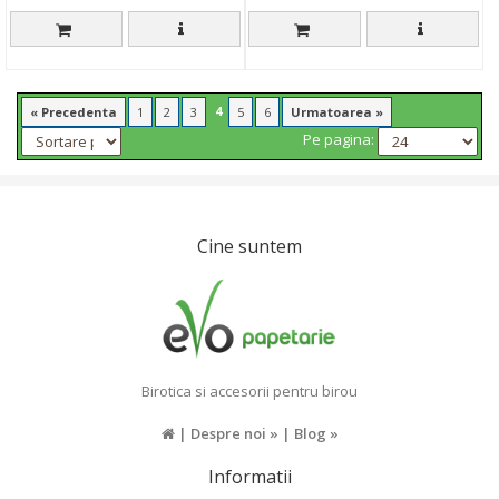
4
« Precedenta
1
2
3
5
6
Urmatoarea »
Pe pagina:
Cine suntem
Birotica si accesorii pentru birou
|
Despre noi »
|
Blog »
Informatii