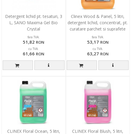
Detergent lichid pt. tesaturi, 3
Clinex Wood & Panel, 5 litri,
L, SANO Maxima Gel Bio
detergent lichid, concentrat, pt.
Crystal
curatare parchet si suprafete
lemn
fara TVA:
fara TVA:
51,82
53,17
RON
RON
cu TVA:
cu TVA:
61,66
63,27
RON
RON
CLINEX Floral Ocean, 5 litri,
CLINEX Floral Blush, 5 litri,