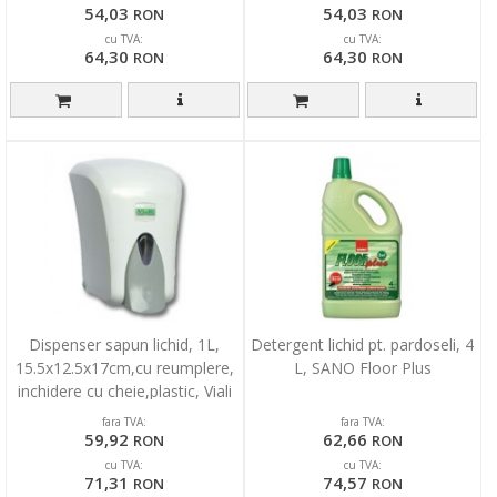
54,03
54,03
RON
RON
cu TVA:
cu TVA:
64,30
64,30
RON
RON
Dispenser sapun lichid, 1L,
Detergent lichid pt. pardoseli, 4
15.5x12.5x17cm,cu reumplere,
L, SANO Floor Plus
inchidere cu cheie,plastic, Viali
fara TVA:
fara TVA:
59,92
62,66
RON
RON
cu TVA:
cu TVA:
71,31
74,57
RON
RON