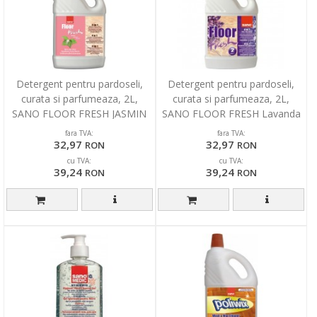
Detergent pentru pardoseli,
Detergent pentru pardoseli,
curata si parfumeaza, 2L,
curata si parfumeaza, 2L,
SANO FLOOR FRESH JASMIN
SANO FLOOR FRESH Lavanda
si Liliac
fara TVA:
fara TVA:
32,97
32,97
RON
RON
cu TVA:
cu TVA:
39,24
39,24
RON
RON