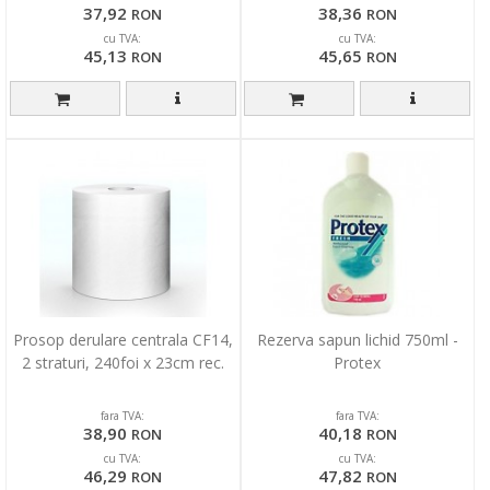
37,92
38,36
RON
RON
cu TVA:
cu TVA:
45,13
45,65
RON
RON
Prosop derulare centrala CF14,
Rezerva sapun lichid 750ml -
2 straturi, 240foi x 23cm rec.
Protex
fara TVA:
fara TVA:
38,90
40,18
RON
RON
cu TVA:
cu TVA:
46,29
47,82
RON
RON