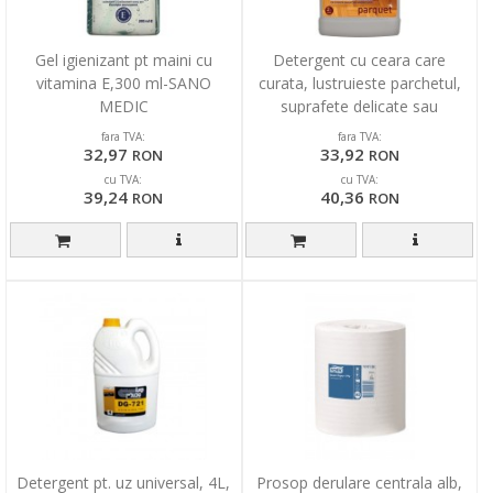
Gel igienizant pt maini cu
Detergent cu ceara care
vitamina E,300 ml-SANO
curata, lustruieste parchetul,
MEDIC
suprafete delicate sau
sintetice, marmura, 2L
fara TVA:
fara TVA:
32,97
33,92
RON
RON
cu TVA:
cu TVA:
39,24
40,36
RON
RON
Detergent pt. uz universal, 4L,
Prosop derulare centrala alb,