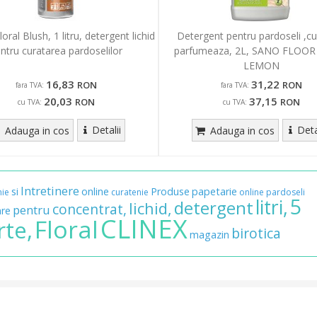
oral Blush, 1 litru, detergent lichid
Detergent pentru pardoseli ,cu
ntru curatarea pardoselilor
parfumeaza, 2L, SANO FLOOR
LEMON
16,83
31,22
RON
RON
fara TVA:
fara TVA:
20,03
37,15
RON
RON
cu TVA:
cu TVA:
Detalii
Deta
Adauga in cos
Adauga in cos
Intretinere
si
online
Produse
papetarie
nie
curatenie
online
pardoseli
5
litri,
detergent
lichid,
concentrat,
pentru
are
CLINEX
Floral
rte,
birotica
magazin