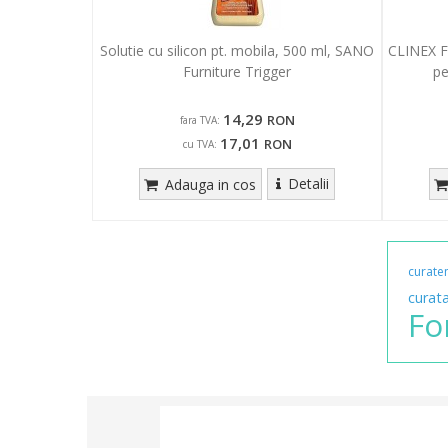
Solutie cu silicon pt. mobila, 500 ml, SANO
CLINEX Fl
Furniture Trigger
pe
14,29
RON
fara TVA:
17,01
RON
cu TVA:
Detalii
Adauga in cos
curate
curat
Fo