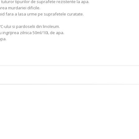
 tuturor tipurilor de suprafete rezistente la apa.
rea murdariei dificile.
pid fara a lasa urme pe suprafetele curatate.
C-ului si pardoselii din linoleum.
u ingrijirea zilnica 50ml/10L de apa.
apa.