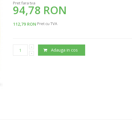
Pret fara tva
94,78 RON
Pret cu TVA
112,79 RON
Adauga in cos