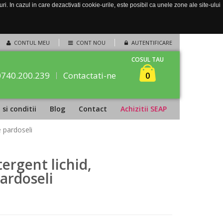
. In cazul in care dezactivati cookie-urile, este posibil ca unele zone ale site-ului
CONTUL MEU
CONT NOU
AUTENTIFICARE
COSUL TAU
0740.200.239
Contactati-ne
0
si conditii
Blog
Contact
Achizitii SEAP
e pardoseli
tergent lichid,
ardoseli