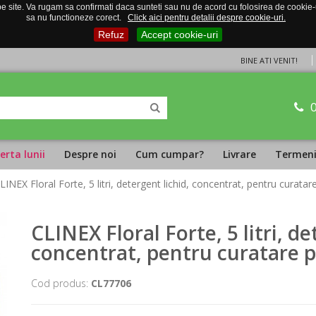
 site. Va rugam sa confirmati daca sunteti sau nu de acord cu folosirea de cookie-uri
sa nu functioneze corect.
Click aici pentru detalii despre cookie-uri.
Refuz
Accept cookie-uri
BINE ATI VENIT!
erta lunii
Despre noi
Cum cumpar?
Livrare
Termeni 
LINEX Floral Forte, 5 litri, detergent lichid, concentrat, pentru curatar
CLINEX Floral Forte, 5 litri, de
concentrat, pentru curatare p
Cod produs:
CL77706