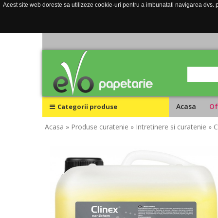
Acest site web doreste sa utilizeze cookie-uri pentru a imbunatati navigarea dvs. pe
Acasa
Of
Categorii produse
Acasa
» Produse curatenie
» Intretinere si curatenie
» C