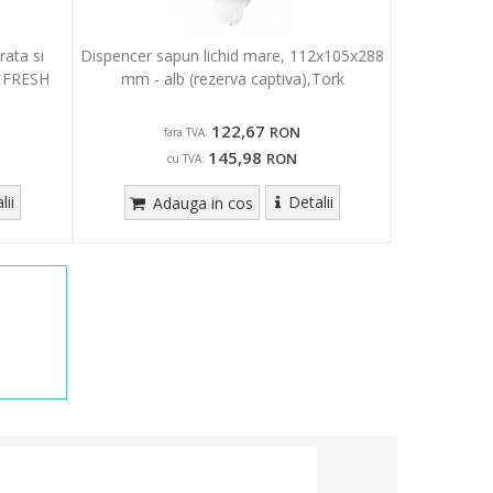
rata si
Dispencer sapun lichid mare, 112x105x288
 FRESH
mm - alb (rezerva captiva),Tork
122,67
RON
fara TVA:
145,98
RON
cu TVA:
lii
Detalii
Adauga in cos