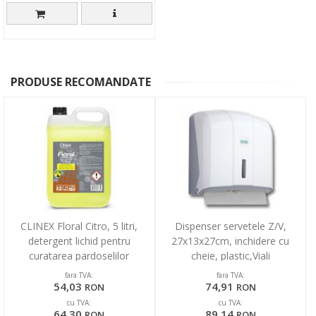
PRODUSE RECOMANDATE
CLINEX Floral Citro, 5 litri,
Dispenser servetele Z/V,
detergent lichid pentru
27x13x27cm, inchidere cu
curatarea pardoselilor
cheie, plastic,Viali
fara TVA:
fara TVA:
54,03
74,91
RON
RON
cu TVA:
cu TVA:
64,30
89,14
RON
RON