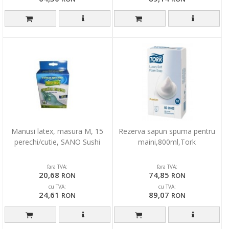
Manusi latex, masura M, 15
Rezerva sapun spuma pentru
perechi/cutie, SANO Sushi
maini,800ml,Tork
fara TVA:
fara TVA:
20,68
74,85
RON
RON
cu TVA:
cu TVA:
24,61
89,07
RON
RON