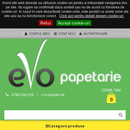
Acest site web doreste sa utilizeze cookie-uri pentru a imbunatati navigarea dvs.
pe site. Va rugam sa confirmati daca sunteti sau nu de acord cu folosirea de
cookie-uri. In cazul in care dezactivati cookie-urile, este posibil ca unele zone ale
site-ului sa nu functioneze corect.
Click aici pentru detalii despre cookie-uri.
Refuz
Accept cookie-uri
CONTUL MEU
CONT NOU
AUTENTIFICARE
COSUL TAU
0740.200.239
Contactati-ne
0
Categorii produse