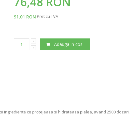
76,48 RON
Pret cu TVA
91,01 RON
Adauga in cos
 ingrediente ce protejeaza si hidrateaza pielea, avand 2500 dozari.