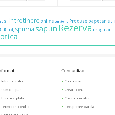
Intretinere
si
online
Produse
papetarie
nie
curatenie
on
Rezerva
sapun
spuma
000ml,
magazin
rotica
nformatii
Cont utilizator
Informatii utile
Contul meu
Cum cumpar
Creare cont
Livrare si plata
Cos cumparaturi
Termeni si conditii
Recuperare parola