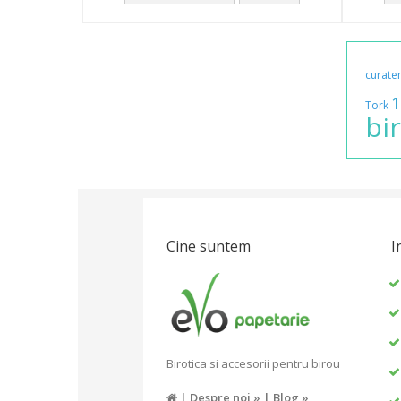
curate
1
Tork
bi
Cine suntem
I
Birotica si accesorii pentru birou
|
Despre noi »
|
Blog »