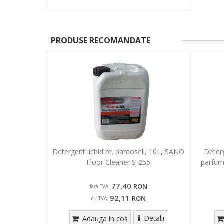
PRODUSE RECOMANDATE
Detergent lichid pt. pardoseli, 10L, SANO
Deterg
Floor Cleaner S-255
parfume
77,40
RON
fara TVA:
92,11
RON
cu TVA:
Detalii
Adauga in cos