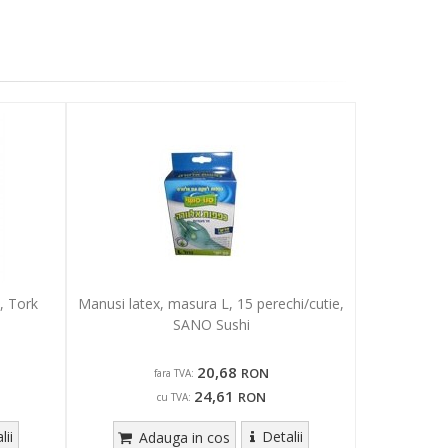
, Tork
Manusi latex, masura L, 15 perechi/cutie,
SANO Sushi
20,68
RON
fara TVA:
24,61
RON
cu TVA:
lii
Detalii
Adauga in cos