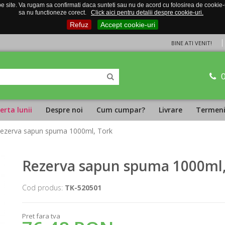
 site. Va rugam sa confirmati daca sunteti sau nu de acord cu folosirea de cookie-uri
sa nu functioneze corect.
Click aici pentru detalii despre cookie-uri.
Refuz
Accept cookie-uri
BINE ATI VENIT!
erta lunii
Despre noi
Cum cumpar?
Livrare
Termeni 
Rezerva sapun spuma 1000ml, Tork
Rezerva sapun spuma 1000ml,
Cod produs:
TK-520501
Pret fara tva