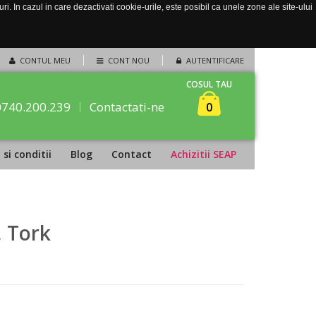
. In cazul in care dezactivati cookie-urile, este posibil ca unele zone ale site-ului
CONTUL MEU
CONT NOU
AUTENTIFICARE
COSUL TAU
0740.200.239
Contactati-ne
0
si conditii
Blog
Contact
Achizitii SEAP
 Tork