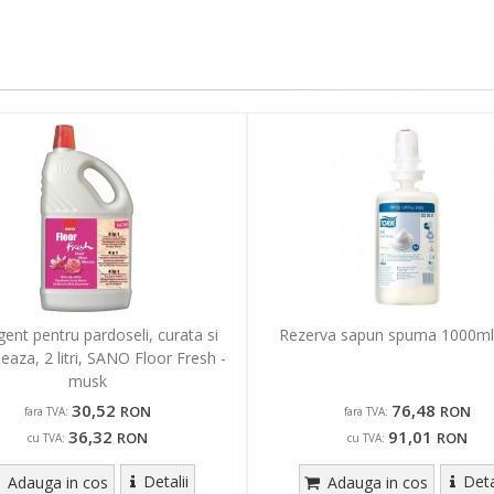
ent pentru pardoseli, curata si
Rezerva sapun spuma 1000ml
aza, 2 litri, SANO Floor Fresh -
musk
30,52
76,48
RON
RON
fara TVA:
fara TVA:
36,32
91,01
RON
RON
cu TVA:
cu TVA:
Detalii
Deta
Adauga in cos
Adauga in cos